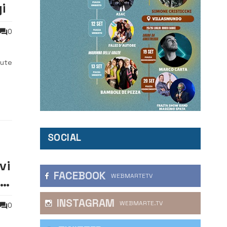
i
0
nute
re
SOCIAL
vi
FACEBOOK
WEBMARTETV
i
INSTAGRAM
WEBMARTE.TV
0