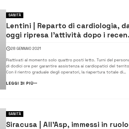
SANITÀ
Lentini | Reparto di cardiologia, d
oggi ripresa l’attività dopo i recen
casi di Covid
28 GENNAIO 2021
Riattivati al momento solo quattro posti letto. Turni del person
di dodici ore per garantire assistenza ai cardiopatici del territo
Con il rientro graduale degli operatori, la riapertura totale di
reparto e ambulatori. [/] Cardiologia, si riparte. Da oggi sono st
LEGGI DI PIÙ
riattivati all’ospedale di Lentini quattro posti letto, due di tera
...
SANITÀ
Siracusa | All’Asp, immessi in ruolo