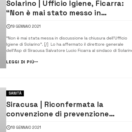
Solarino | Ufficio Igiene, Ficarra:
“Non è mai stato messo in
discussione la chiusura degli uffic
19 GENNAIO 2021
“Non è mai stata messa in discussione la chiusura dell’Ufficio
Igiene di Solarino”. [/] Lo ha affermato il direttore generale
dell’Asp di Siracusa Salvatore Lucio Ficarra al sindaco di Solarin
Sebastiano Scorpo questa mattina nel corso di un incontro pe
LEGGI DI PIÙ
affrontare la problematica che era stata messa in discussione
alcuni citt...
SANITÀ
Siracusa | Riconfermata la
convenzione di prevenzione
oncologica
18 GENNAIO 2021