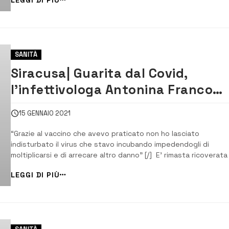
della società partecipata regionale, si doveva chiudere l&#82..
SANITÀ
Siracusa| Guarita dal Covid,
l’infettivologa Antonina Franco
torna a casa
15 GENNAIO 2021
“Grazie al vaccino che avevo praticato non ho lasciato
indisturbato il virus che stavo incubando impedendogli di
moltiplicarsi e di arrecare altro danno” [/] E’ rimasta ricoverata
13 giorni nel reparto che la stessa dirige, l’infettivologa Antoni
LEGGI DI PIÙ
Franco, direttore del Centro Covid dell’ospedale Umberto I di
Siracusa ed oggi, guarit...