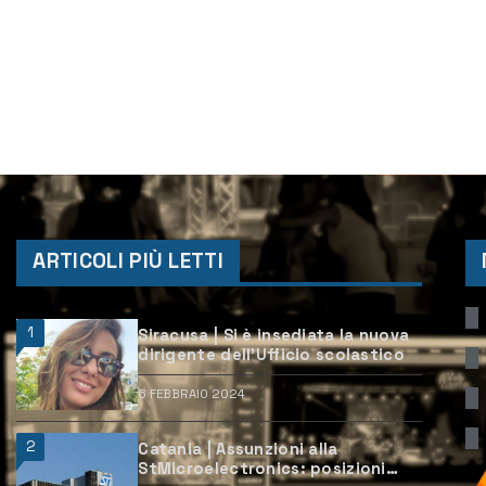
ARTICOLI PIÙ LETTI
1
Siracusa | Si è insediata la nuova
dirigente dell’Ufficio scolastico
6 FEBBRAIO 2024
2
Catania | Assunzioni alla
StMicroelectronics: posizioni