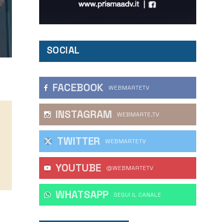
SOCIAL
FACEBOOK
WEBMARTETV
INSTAGRAM
WEBMARTE.TV
TWITTER
WEBMARTETV
YOUTUBE
@WEBMARTETV
WHATSAPP
‎SEGUI IL CANALE