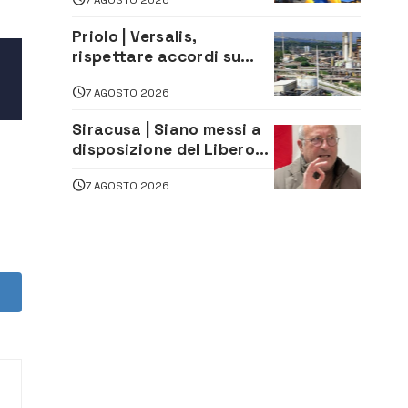
assistenza e prevenzione
aperte a tutti
Priolo | Versalis,
rispettare accordi su
salvaguardia dei posti di
7 AGOSTO 2026
lavoro. Il sindaco scrive
alla società
Siracusa | Siano messi a
disposizione del Libero
Consorzio tutti gli atti
7 AGOSTO 2026
relativi alla
privatizzazione della Sac