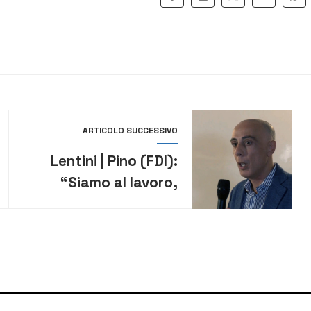
ARTICOLO SUCCESSIVO
Lentini | Pino (FDI):
“Siamo al lavoro,
abbiamo preso un
impegno e lo
porteremo avanti”