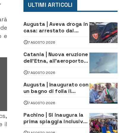
.
ULTIMI ARTICOLI
arà
Augusta | Aveva droga in
nde
casa: arrestato dai
o e
Carabinieri 31enne
7 AGOSTO 2026
Catania | Nuova eruzione
dell’Etna, all’aeroporto
Bellini voli in arrivo
7 AGOSTO 2026
dirottati
Augusta | Inaugurato con
un bagno di folla il
McDonald’s di via Aldo
7 AGOSTO 2026
Moro
Pachino | Si inaugura la
cs,
prima spiaggia inclusiva
 il
della provincia:
7 AGOSTO 2026