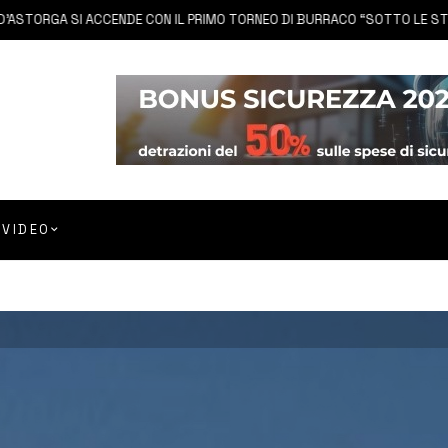
GA SI ACCENDE CON IL PRIMO TORNEO DI BURRACO “SOTTO LE STELLE”
VIDEO