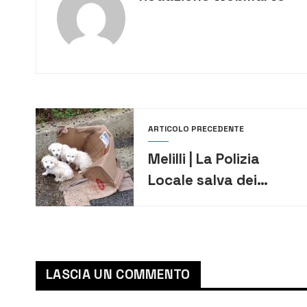
ARTICOLO PRECEDENTE
Melilli | La Polizia
Locale salva dei
cuccioli di cane
abbandonati e
destinati a morte
certa
LASCIA UN COMMENTO