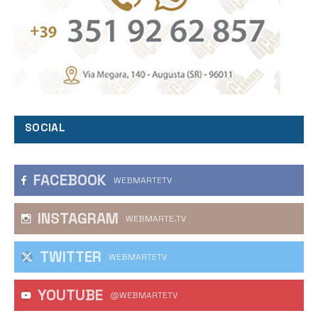
SOCIAL
FACEBOOK
WEBMARTETV
INSTAGRAM
WEBMARTE.TV
TWITTER
WEBMARTETV
YOUTUBE
@WEBMARTETV