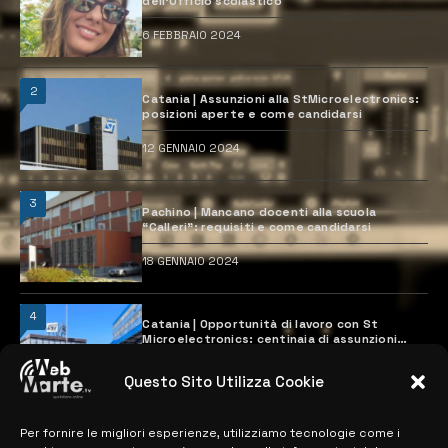
dell’Ufficio scolastico
6 FEBBRAIO 2024
2
Catania | Assunzioni alla StMicroelectronics:
posizioni aperte e come candidarsi
12 GENNAIO 2024
3
Pachino | Mancano docenti alla scuola
“Calleri”: requisiti e come candidarsi
18 GENNAIO 2024
4
Catania | Opportunità di lavoro con St
Microelectronics: centinaia di assunzioni
previste
28 MARZO 2024
Questo Sito Utilizza Cookie
Per fornire le migliori esperienze, utilizziamo tecnologie come i