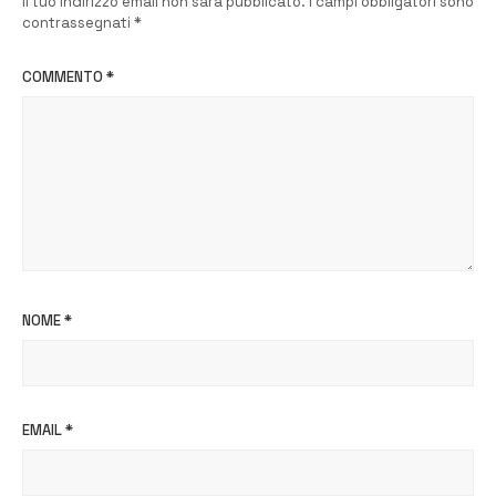
Il tuo indirizzo email non sarà pubblicato.
I campi obbligatori sono
contrassegnati
*
COMMENTO
*
NOME
*
EMAIL
*