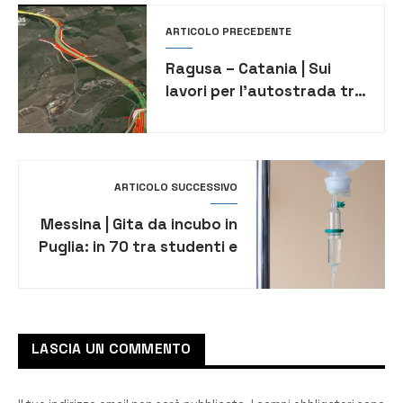
ARTICOLO PRECEDENTE
Ragusa – Catania | Sui
lavori per l’autostrada tra
i due capoluoghi è
polemica
ARTICOLO SUCCESSIVO
Messina | Gita da incubo in
Puglia: in 70 tra studenti e
professori di una scuola di
Milazzo finiscono
intossicati
LASCIA UN COMMENTO