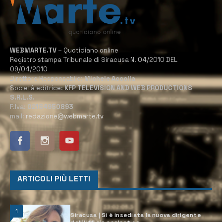
WEBMARTE.TV
– Quotidiano online
Registro stampa Tribunale di Siracusa N. 04/2010 DEL
09/04/2010
Direttore Responsabile:
Michele Accolla
Società editrice:
KFP TELEVISION AND WEB PRODUCTIONS
S.R.L.S.
P.Iva:
02184950893
mail:
redazione@webmarte.tv
ARTICOLI PIÙ LETTI
1
Siracusa | Si è insediata la nuova dirigente