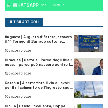
WHATSAPP
‎SEGUI IL CANALE
ULTIMI ARTICOLI
Augusta | Augusta d’Estate, stasera
il 1° Torneo di Burraco sotto le
Stelle: piazza D’Astorga già sold out
6 AGOSTO 2026
Siracusa | Carta su Parco degli Iblei:
nessun parco può nascere contro le
comunità e il territorio
6 AGOSTO 2026
Catania | A settembre il via ai lavori
per il rifacimento dell’ingresso sud
del porto
6 AGOSTO 2026
Sicilia | Calcio Eccellenza, Coppa