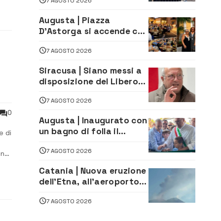
7 AGOSTO 2026
20enni
per
Augusta | Piazza
D’Astorga si accende con
il primo Torneo di
7 AGOSTO 2026
Burraco “Sotto le Stelle”
Siracusa | Siano messi a
disposizione del Libero
Consorzio tutti gli atti
7 AGOSTO 2026
relativi alla
privatizzazione della Sac
0
Augusta | Inaugurato con
un bagno di folla il
e di
McDonald’s di via Aldo
7 AGOSTO 2026
Moro
nti
una
Catania | Nuova eruzione
osi
dell’Etna, all’aeroporto
Bellini voli in arrivo
7 AGOSTO 2026
dirottati