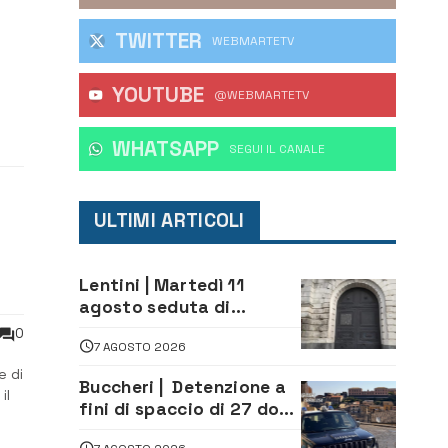
TWITTER
WEBMARTETV
YOUTUBE
e,
@WEBMARTETV
WHATSAPP
‎SEGUI IL CANALE
ULTIMI ARTICOLI
Lentini | Martedì 11
agosto seduta di
Consiglio Comunale
0
7 AGOSTO 2026
e di
Buccheri | Detenzione a
il
fini di spaccio di 27 dosi
di droga: denunciati tre