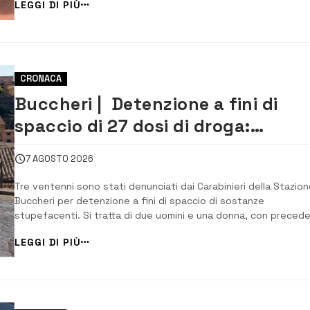
LEGGI DI PIÙ
sottolineato l’impegno a fianco del commissario straordinario 
la depurazione Fabio...
CRONACA
Buccheri | Detenzione a fini di
spaccio di 27 dosi di droga:
denunciati tre 20enni
7 AGOSTO 2026
Tre ventenni sono stati denunciati dai Carabinieri della Stazion
Buccheri per detenzione a fini di spaccio di sostanze
stupefacenti. Si tratta di due uomini e una donna, con precede
di polizia per reati in materia di stupefacenti, che nel corso di 
LEGGI DI PIÙ
perquisizione domiciliare sono stati trovati in possesso di 27 d
di marijuana [&hel...