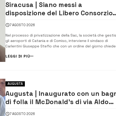
Siracusa | Siano messi a
disposizione del Libero Consorzio
tutti gli atti relativi alla
7 AGOSTO 2026
privatizzazione della Sac
Nel processo di privatizzazione della Sac, la società che gesti
gli aeroporti di Catania e di Comiso, interviene il sindaco di
Carlentini Giuseppe Stefio che con un ordine del giorno chiede
che il Libero Consorzio Comunale di Siracusa, quale socio pubbl
LEGGI DI PIÙ
della Sac sia messo in grado di tutelare l’interesse pubblico, e
chiede garanzie sul ...
AUGUSTA
Augusta | Inaugurato con un bag
di folla il McDonald’s di via Aldo
Moro
7 AGOSTO 2026