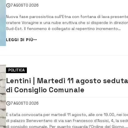
dirottati
7 AGOSTO 2026
Nuova fase parossistica sull’Etna con fontana di lava presente
cratere Voragine e una nube eruttiva che si disperde in direzio
Sud-Est. Il fenomeno è collegato al repentino incremento
registrato a partire dalle 21 di ieri, dell’ampiezza media del
LEGGI DI PIÙ
tremore vulcanico, che ha raggiunto l’intervallo dei valori alti,
mostrando...
POLITICA
Lentini | Martedì 11 agosto sedut
di Consiglio Comunale
7 AGOSTO 2026
È stata convocata per martedì 11 agosto, alle ore 19.00, nei loc
di palazzo Beneventano di via san Francesco d’Assisi, 4, la se
di consiglio comunale. Per quanto riguarda l’Ordine del Giorno,