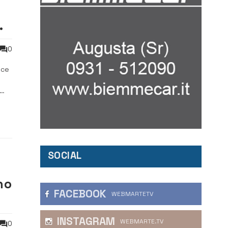
0
sce
ico
SOCIAL
no
FACEBOOK
WEBMARTETV
INSTAGRAM
WEBMARTE.TV
0