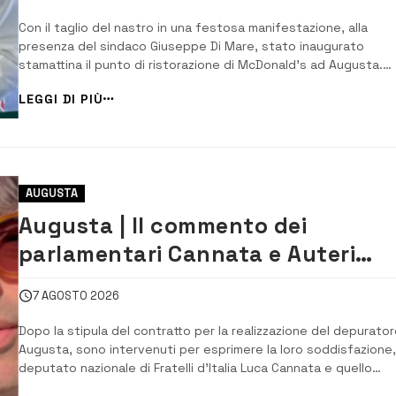
Con il taglio del nastro in una festosa manifestazione, alla
presenza del sindaco Giuseppe Di Mare, stato inaugurato
stamattina il punto di ristorazione di McDonald’s ad Augusta.
Dopo anni di polemiche, ricorsi e sentenze favorevoli al Comun
LEGGI DI PIÙ
Augusta ha il suo punto di ristorazione McDonald’s. L’opera
avrebbe dovuto essere realizzata su un’ar...
AUGUSTA
Augusta | Il commento dei
parlamentari Cannata e Auteri
dopo la firma del contatto per il
7 AGOSTO 2026
depuratore
Dopo la stipula del contratto per la realizzazione del depurator
Augusta, sono intervenuti per esprimere la loro soddisfazione, 
deputato nazionale di Fratelli d’Italia Luca Cannata e quello
regionale della Democrazia cristiana Carlo Auteri. Cannata ha