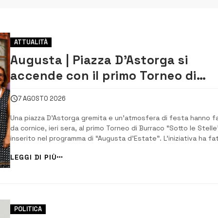
ATTUALITÀ
Augusta | Piazza D’Astorga si
accende con il primo Torneo di
Burraco “Sotto le Stelle”
7 AGOSTO 2026
Una piazza D’Astorga gremita e un’atmosfera di festa hanno f
da cornice, ieri sera, al primo Torneo di Burraco “Sotto le Stelle
inserito nel programma di “Augusta d’Estate”. L’iniziativa ha fa
registrare il tutto esaurito, con una partecipazione straordinari
LEGGI DI PIÙ
67 tavoli e ben 268 giocatori hanno preso parte alla
competizione. Un risul...
POLITICA