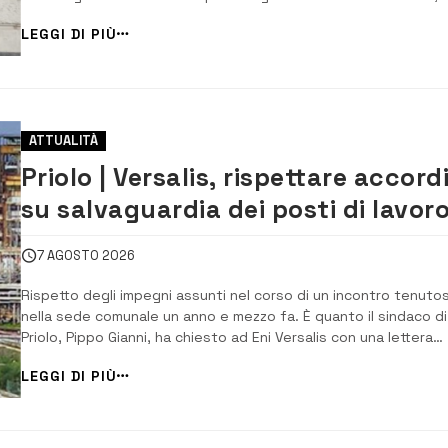
questi sono i punti che verranno trattati: Comunicazioni art.69 
LEGGI DI PIÙ
regolamento per il funzionamento del Consiglio Comunale; lettu
e approvazion...
ATTUALITÀ
Priolo | Versalis, rispettare accord
su salvaguardia dei posti di lavoro
Il sindaco scrive alla società
7 AGOSTO 2026
Rispetto degli impegni assunti nel corso di un incontro tenutos
nella sede comunale un anno e mezzo fa. È quanto il sindaco di
Priolo, Pippo Gianni, ha chiesto ad Eni Versalis con una lettera
inviata ieri con cui ricorda che in quell’incontro sul futuro degli
LEGGI DI PIÙ
impianti e la salvaguardia dei livelli occupazionali dei lavoratori
impiegati [&hell...