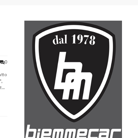
0
atto
”,
tto
a: