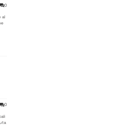
0
 al
ne
a
0
ali
duta