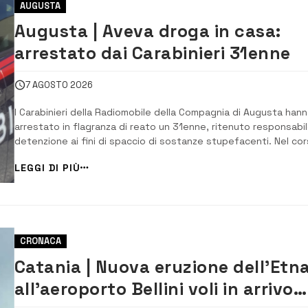
AUGUSTA
Augusta | Aveva droga in casa:
arrestato dai Carabinieri 31enne
7 AGOSTO 2026
I Carabinieri della Radiomobile della Compagnia di Augusta han
arrestato in flagranza di reato un 31enne, ritenuto responsabil
detenzione ai fini di spaccio di sostanze stupefacenti. Nel co
di un servizio di controllo dei soggetti sottoposti a misure
LEGGI DI PIÙ
cautelari, i militari hanno eseguito una perquisizione personale
domiciliare nei co...
CRONACA
Catania | Nuova eruzione dell’Etna
all’aeroporto Bellini voli in arrivo