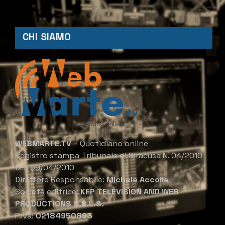
CHI SIAMO
WEBMARTE.TV
– Quotidiano online
Registro stampa Tribunale di Siracusa N. 04/2010
DEL 09/04/2010
Direttore Responsabile:
Michele Accolla
Società editrice:
KFP TELEVISION AND WEB
PRODUCTIONS S.R.L.S.
P.Iva:
02184950893