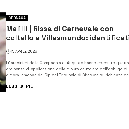
CRONACA
Melilli | Rissa di Carnevale con
coltello a Villasmundo: identificat
quattro uomini
15 APRILE 2026
I Carabinieri della Compagnia di Augusta hanno eseguito quattr
ordinanze di applicazione della misura cautelare dell’obbligo di
dimora, emessa dal Gip del Tribunale di Siracusa su richiesta de
locale Procura della Repubblica che ha coordinato le indagini, a
LEGGI DI PIÙ
carico di quattro giovani. Si tratta di due fratelli di 30 e 26 anni
Villasmundo...