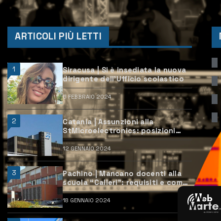
ARTICOLI PIÙ LETTI
1
Siracusa | Si è insediata la nuova
dirigente dell’Ufficio scolastico
6 FEBBRAIO 2024
2
Catania | Assunzioni alla
StMicroelectronics: posizioni
aperte e come candidarsi
12 GENNAIO 2024
3
Pachino | Mancano docenti alla
scuola “Calleri”: requisiti e come
candidarsi
18 GENNAIO 2024