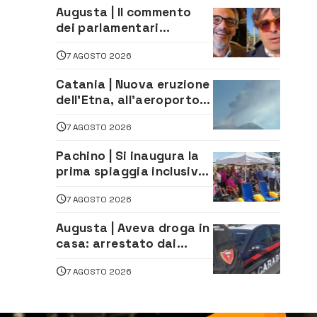
Augusta | Il commento
dei parlamentari
Cannata e Auteri dopo la
7 AGOSTO 2026
firma del contatto per il
depuratore
Catania | Nuova eruzione
dell’Etna, all’aeroporto
Bellini voli in arrivo
7 AGOSTO 2026
dirottati
Pachino | Si inaugura la
prima spiaggia inclusiva
della provincia:
7 AGOSTO 2026
assistenza e prevenzione
aperte a tutti
Augusta | Aveva droga in
casa: arrestato dai
Carabinieri 31enne
7 AGOSTO 2026