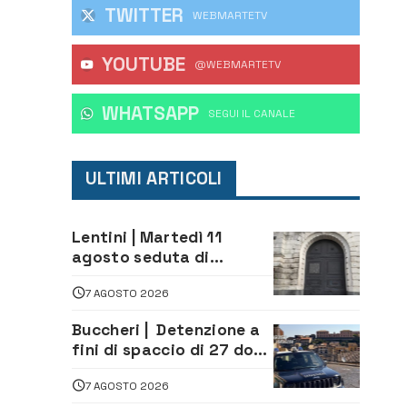
TWITTER
WEBMARTETV
YOUTUBE
@WEBMARTETV
WHATSAPP
‎SEGUI IL CANALE
ULTIMI ARTICOLI
Lentini | Martedì 11
agosto seduta di
Consiglio Comunale
7 AGOSTO 2026
Buccheri | Detenzione a
fini di spaccio di 27 dosi
di droga: denunciati tre
7 AGOSTO 2026
20enni