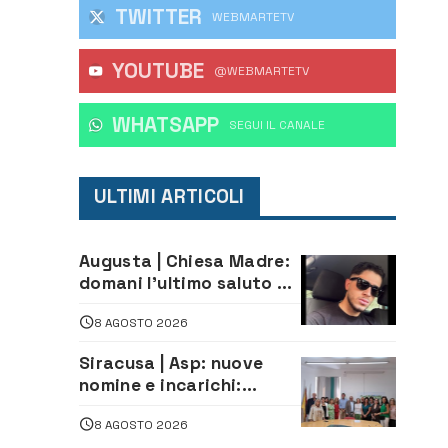
TWITTER
WEBMARTETV
YOUTUBE
@WEBMARTETV
WHATSAPP
‎SEGUI IL CANALE
ULTIMI ARTICOLI
Augusta | Chiesa Madre:
domani l’ultimo saluto ad
Alessandro Sicuso,
8 AGOSTO 2026
morto in un incidente
stradale
Siracusa | Asp: nuove
nomine e incarichi:
Mazzola al Laboratorio
8 AGOSTO 2026
di Sanità pubblica,