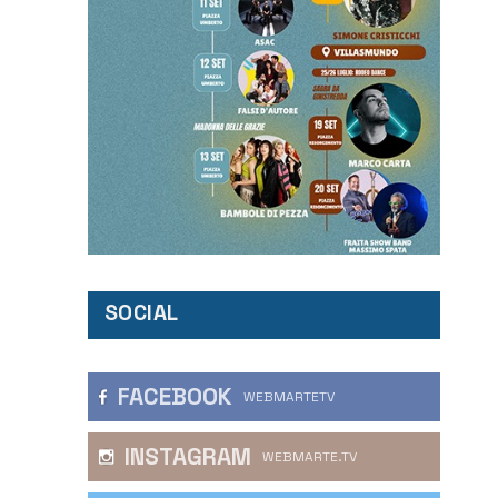
SOCIAL
FACEBOOK
WEBMARTETV
INSTAGRAM
WEBMARTE.TV