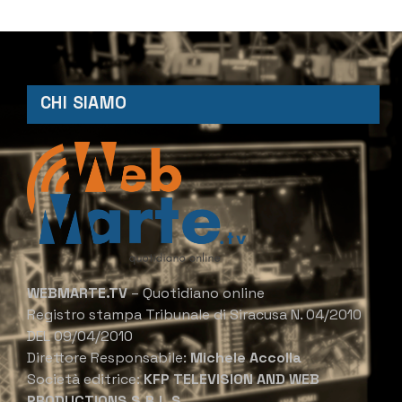
CHI SIAMO
WEBMARTE.TV
– Quotidiano online
Registro stampa Tribunale di Siracusa N. 04/2010
DEL 09/04/2010
Direttore Responsabile:
Michele Accolla
Società editrice:
KFP TELEVISION AND WEB
PRODUCTIONS S.R.L.S.