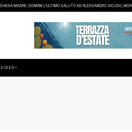
ESA MADRE: DOMANI L’ULTIMO SALUTO AD ALESSANDRO SICUSO, MORTO I
VIDEO