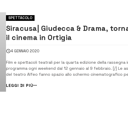
SPETTACOLO
Siracusa| Giudecca & Drama, torn
il cinema in Ortigia
4 GENNAIO 2020
Film e spettacoli teatrali per la quarta edizione della rassegna i
programma ogni weekend dal 12 gennaio al 9 febbraio. [/] Le as
del teatro Alfeo fanno spazio allo schermo cinematografico p
una proiezione straordinaria che inaugurerà la quarta edizione d
LEGGI DI PIÙ
“Giudecca & Drama”, la rassegna nata da un’idea di Alfredo
Mauceri della compag...