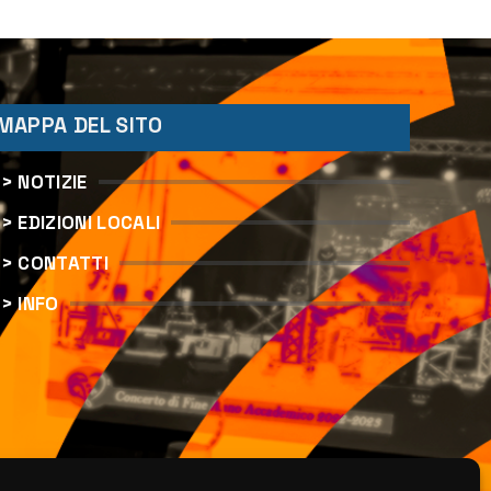
Matteliano al Servizio
Legale
MAPPA DEL SITO
> NOTIZIE
> EDIZIONI LOCALI
> CONTATTI
> INFO