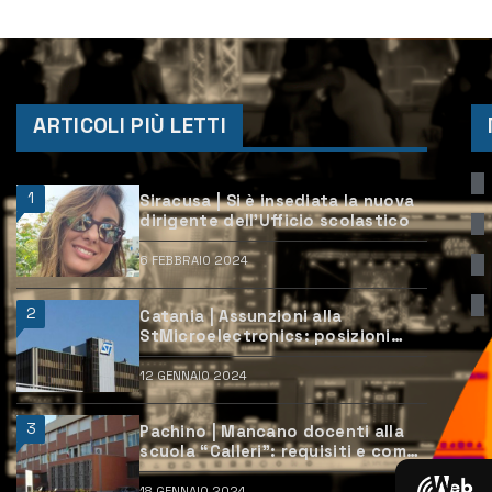
ARTICOLI PIÙ LETTI
1
Siracusa | Si è insediata la nuova
dirigente dell’Ufficio scolastico
6 FEBBRAIO 2024
2
Catania | Assunzioni alla
StMicroelectronics: posizioni
aperte e come candidarsi
12 GENNAIO 2024
3
Pachino | Mancano docenti alla
scuola “Calleri”: requisiti e come
candidarsi
18 GENNAIO 2024