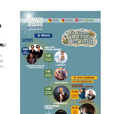
a
0
n
si
er
i