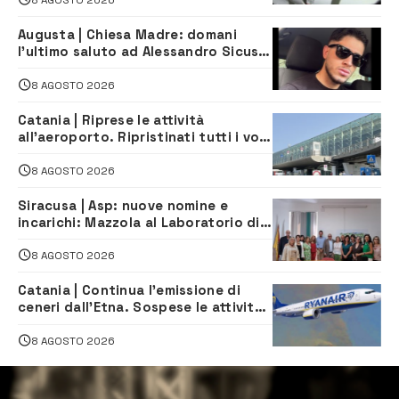
Augusta | Chiesa Madre: domani
l’ultimo saluto ad Alessandro Sicuso,
morto in un incidente stradale
8 AGOSTO 2026
Catania | Riprese le attività
all’aeroporto. Ripristinati tutti i voli
in arrivo e in partenza
8 AGOSTO 2026
Siracusa | Asp: nuove nomine e
incarichi: Mazzola al Laboratorio di
Sanità pubblica, Matteliano al
Servizio Legale
8 AGOSTO 2026
Catania | Continua l’emissione di
ceneri dall’Etna. Sospese le attività
all’aeroporto di Fontanarossa
8 AGOSTO 2026