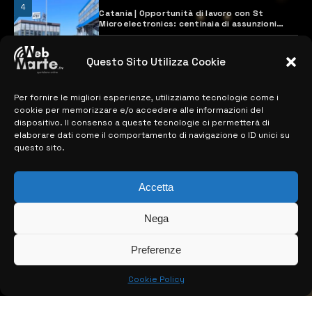
4
Catania | Opportunità di lavoro con St
Microelectronics: centinaia di assunzioni
previste
28 MARZO 2024
Questo Sito Utilizza Cookie
Per fornire le migliori esperienze, utilizziamo tecnologie come i
MAPPA DEL SITO
cookie per memorizzare e/o accedere alle informazioni del
dispositivo. Il consenso a queste tecnologie ci permetterà di
> NOTIZIE
elaborare dati come il comportamento di navigazione o ID unici su
questo sito.
> EDIZIONI LOCALI
Accetta
> CONTATTI
> INFO
Nega
Preferenze
Cookie Policy