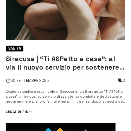
SANITÀ
Siracusa | “Ti ASPetto a casa”: al
via il nuovo servizio per sostenere
le neo-mamme nel post-partum
0
30 SETTEMBRE 2025
L’Azienda sanitaria provinciale di Siracusa lancia il progetto “Ti ASPetto
a casa”, un innovativo servizio di assistenza domiciliare dedicato alle
neo-mamme e alle loro famiglie nei primi tre mesi dopo la nascita del
bambino. L’iniziativa, che rientra nel Programma Nazionale “Equità nella
Salute” 2021-2027, mira a promu...
LEGGI DI PIÙ