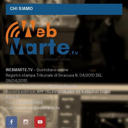
CHI SIAMO
WEBMARTE.TV
– Quotidiano online
Registro stampa Tribunale di Siracusa N. 04/2010 DEL
09/04/2010
Direttore Responsabile:
Michele Accolla
Società editrice:
KFP TELEVISION AND WEB PRODUCTIONS
S.R.L.S.
P.Iva:
02184950893
mail:
redazione@webmarte.tv