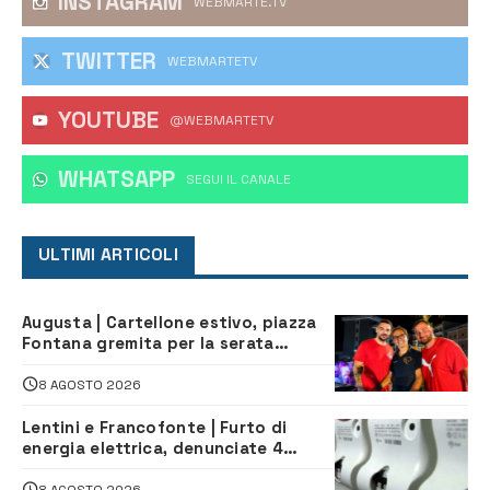
INSTAGRAM
WEBMARTE.TV
TWITTER
WEBMARTETV
YOUTUBE
@WEBMARTETV
WHATSAPP
‎SEGUI IL CANALE
ULTIMI ARTICOLI
Augusta | Cartellone estivo, piazza
Fontana gremita per la serata
caraibica con Andrea Mojito
8 AGOSTO 2026
Lentini e Francofonte | Furto di
energia elettrica, denunciate 4
persone
8 AGOSTO 2026