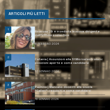
ARTICOLI PIÙ LETTI
1
Siracusa | Si è insediata la nuova dirigente
dell’Ufficio scolastico
6 FEBBRAIO 2024
2
Catania | Assunzioni alla StMicroelectronics:
posizioni aperte e come candidarsi
12 GENNAIO 2024
3
Pachino | Mancano docenti alla scuola
“Calleri”: requisiti e come candidarsi
18 GENNAIO 2024