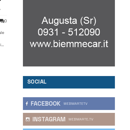
0
ale
i
ta,
SOCIAL
FACEBOOK
WEBMARTETV
INSTAGRAM
WEBMARTE.TV