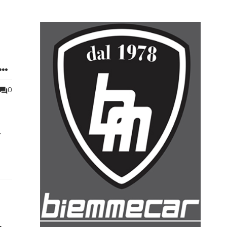
0
pale
.