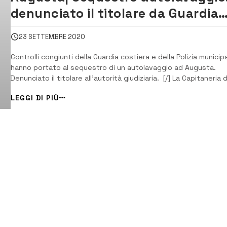
denunciato il titolare da Guardia
Costiera e vigili urbani
23 SETTEMBRE 2020
Controlli congiunti della Guardia costiera e della Polizia municip
hanno portato al sequestro di un autolavaggio ad Augusta.
Denunciato il titolare all’autorità giudiziaria. [/] La Capitaneria d
Porto-guardia costiera ed il corpo di Polizia municipale di Augus
LEGGI DI PIÙ
insieme con l’ufficio tecnico comunale e al servizio Igiene, di
August...