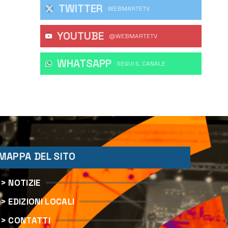
TWITTER
WEBMARTETV
YOUTUBE
@WEBMARTETV
WHATSAPP
‎SEGUI IL CANALE
MAPPA DEL SITO
> NOTIZIE
> EDIZIONI LOCALI
> CONTATTI