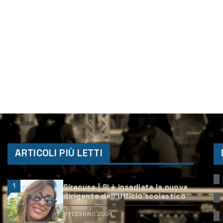
ARTICOLI PIÙ LETTI
1
Siracusa | Si è insediata la nuova
dirigente dell’Ufficio scolastico
6 FEBBRAIO 2024