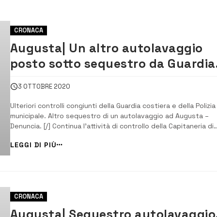
CRONACA
Augusta| Un altro autolavaggio
posto sotto sequestro da Guardia
costiera e vigili
3 OTTOBRE 2020
Ulteriori controlli congiunti della Guardia costiera e della Polizia
municipale. Altro sequestro di un autolavaggio ad Augusta –
Denuncia. [/] Continua l’attività di controllo della Capitaneria di
porto-Guardia costiera di Augusta e del corpo di Polizia munici
LEGGI DI PIÙ
di Augusta, congiuntamente al Servizio Igiene, di Augusta,
dell’Azienda sanitari...
CRONACA
Augusta| Sequestro autolavaggio