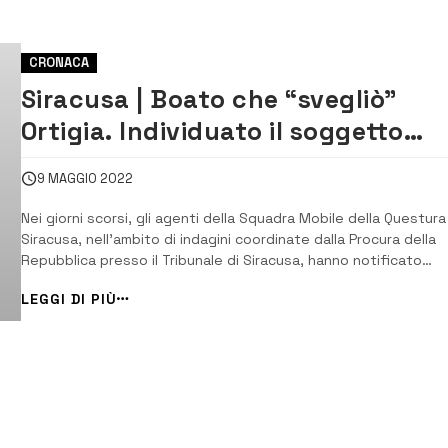
CRONACA
Siracusa | Boato che “svegliò”
Ortigia. Individuato il soggetto
ritenuto responsabile del
9 MAGGIO 2022
danneggiamento al Bar Viola il 6
Nei giorni scorsi, gli agenti della Squadra Mobile della Questura
gennaio 2021
Siracusa, nell’ambito di indagini coordinate dalla Procura della
Repubblica presso il Tribunale di Siracusa, hanno notificato
l’avviso di conclusione delle indagini preliminari emesso nei
LEGGI DI PIÙ
confronti del soggetto ritenuto responsabile del
danneggiamento, mediante esplosion...