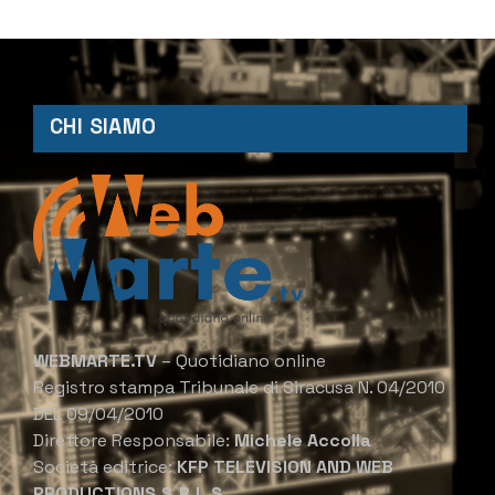
CHI SIAMO
WEBMARTE.TV
– Quotidiano online
Registro stampa Tribunale di Siracusa N. 04/2010
DEL 09/04/2010
Direttore Responsabile:
Michele Accolla
Società editrice:
KFP TELEVISION AND WEB
PRODUCTIONS S.R.L.S.