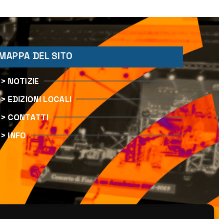
“Augusta d’Estate”
MAPPA DEL SITO
> NOTIZIE
> EDIZIONI LOCALI
> CONTATTI
> INFO