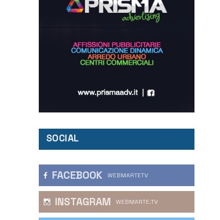
SOCIAL
FACEBOOK
WEBMARTETV
INSTAGRAM
WEBMARTE.TV