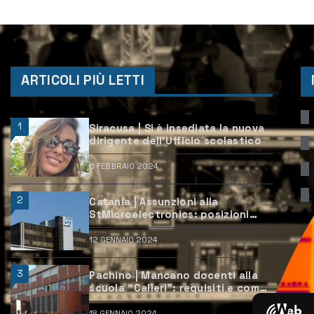
ARTICOLI PIÙ LETTI
1
Siracusa | Si è insediata la nuova
dirigente dell’Ufficio scolastico
6 FEBBRAIO 2024
2
Catania | Assunzioni alla
StMicroelectronics: posizioni
aperte e come candidarsi
12 GENNAIO 2024
3
Pachino | Mancano docenti alla
scuola “Calleri”: requisiti e come
candidarsi
18 GENNAIO 2024