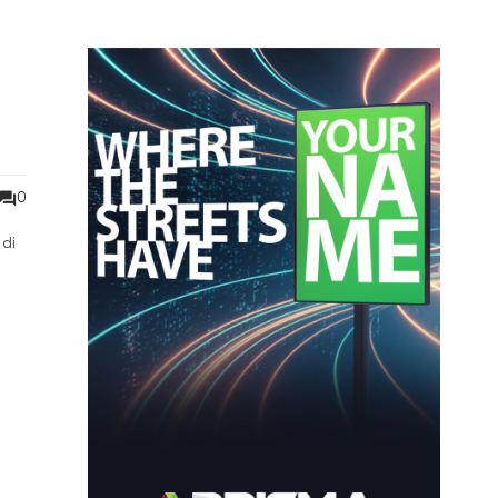
0
 di