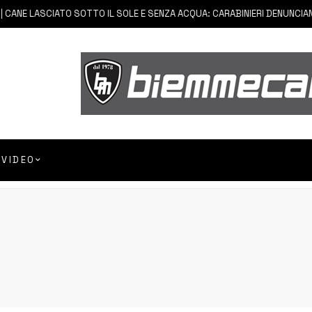
ANE LASCIATO SOTTO IL SOLE E SENZA ACQUA: CARABINIERI DENUNCIANO 
VIDEO