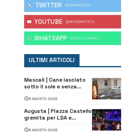
TWITTER
WEBMARTETV
YOUTUBE
@WEBMARTETV
WHATSAPP
‎SEGUI IL CANALE
ULTIMI ARTICOLI
Mascali | Cane lasciato
sotto il sole e senza
acqua: Carabinieri
9 AGOSTO 2026
denunciano proprietario
Augusta | Piazza Castello
gremita per LDA e
Aka7even: musica, colori
9 AGOSTO 2026
ed emozioni per