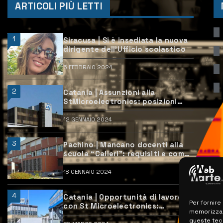
ARTICOLI PIÙ LETTI
1
Siracusa | Si è insediata la nuova
dirigente dell’Ufficio scolastico
6 FEBBRAIO 2024
2
Catania | Assunzioni alla
StMicroelectronics: posizioni
aperte e come candidarsi
12 GENNAIO 2024
3
Pachino | Mancano docenti alla
scuola “Calleri”: requisiti e come
candidarsi
18 GENNAIO 2024
4
Catania | Opportunità di lavoro
Per fornire
con St Microelectronics:
memorizzare
centinaia di assunzioni previste
queste tec