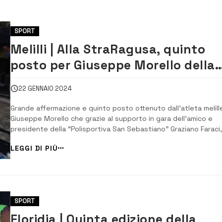
SPORT
Melilli | Alla StraRagusa, quinto
posto per Giuseppe Morello della
“Polisportiva S. Sebastiano”
22 GENNAIO 2024
Grande affermazione e quinto posto ottenuto dall’atleta melill
Giuseppe Morello che grazie al supporto in gara dell’amico e
presidente della “Polisportiva San Sebastiano” Graziano Faraci,
riuscito ad ottenere un importante piazzamento all’esordio con
LEGGI DI PIÙ
maglia della società sportiva melillese sulla distanza dei 21 km.
com...
SPORT
Floridia | Quinta edizione della