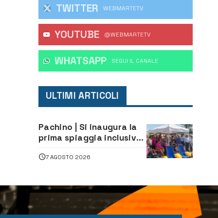
TWITTER
WEBMARTETV
YOUTUBE
@WEBMARTETV
WHATSAPP
‎SEGUI IL CANALE
ULTIMI ARTICOLI
Pachino | Si inaugura la
prima spiaggia inclusiva
della provincia:
7 AGOSTO 2026
assistenza e prevenzione
aperte a tutti