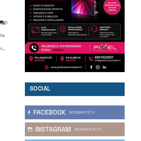
0
lla
ri
SOCIAL
FACEBOOK
WEBMARTETV
INSTAGRAM
WEBMARTE.TV