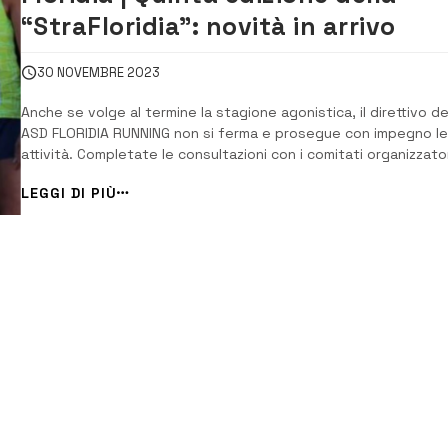
“StraFloridia”: novità in arrivo
30 NOVEMBRE 2023
Anche se volge al termine la stagione agonistica, il direttivo de
ASD FLORIDIA RUNNING non si ferma e prosegue con impegno le
attività. Completate le consultazioni con i comitati organizzato
dei Grand Prix (Regionale e Provinciale) per la definizione del
LEGGI DI PIÙ
calendario agonistico 2024. Fra i tanti altri appuntamenti in
agenda il direttivo ha ...