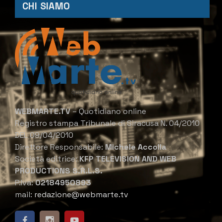
CHI SIAMO
WEBMARTE.TV
– Quotidiano online
Registro stampa Tribunale di Siracusa N. 04/2010
DEL 09/04/2010
Direttore Responsabile:
Michele Accolla
Società editrice:
KFP TELEVISION AND WEB
PRODUCTIONS S.R.L.S.
P.Iva:
02184950893
mail:
redazione@webmarte.tv