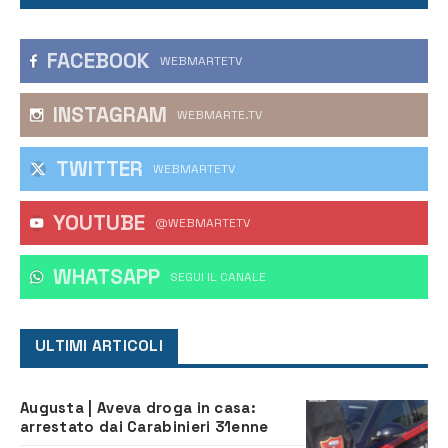
FACEBOOK
WEBMARTETV
INSTAGRAM
WEBMARTE.TV
TWITTER
WEBMARTETV
YOUTUBE
@WEBMARTETV
WHATSAPP
‎SEGUI IL CANALE
ULTIMI ARTICOLI
Augusta | Aveva droga in casa:
arrestato dai Carabinieri 31enne