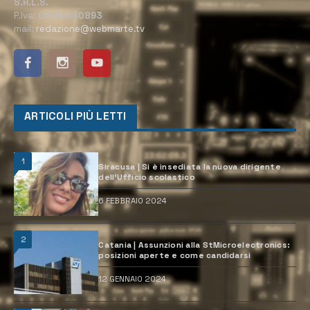
S.R.L.S.
P.Iva:
02184950893
mail:
redazione@webmarte.tv
ARTICOLI PIÙ LETTI
1
Siracusa | Si è insediata la nuova dirigente
dell’Ufficio scolastico
6 FEBBRAIO 2024
2
Catania | Assunzioni alla StMicroelectronics:
posizioni aperte e come candidarsi
12 GENNAIO 2024