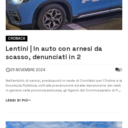
CRONACA
Lentini | In auto con arnesi da
scasso, denunciati in 2
0
25 NOVEMBRE 2024
Nell’ambito di servizi, predisposti in sede di Comitato per l’Ordine e la
Sicurezza Pubblica, volti alla prevenzione ed alla repressione dei reati
in genere nella provincia aretusea, gli Agenti del Commissariato di P.S.
di Lentini, in servizio di controllo del territorio, hanno denunciato due
uomini, rispettivamente di 23 e 44 anni, entrambi c...
LEGGI DI PIÙ