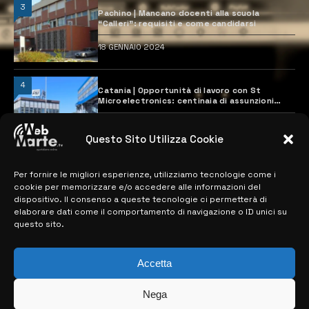
3
Pachino | Mancano docenti alla scuola
“Calleri”: requisiti e come candidarsi
18 GENNAIO 2024
4
Catania | Opportunità di lavoro con St
Microelectronics: centinaia di assunzioni
previste
28 MARZO 2024
Questo Sito Utilizza Cookie
Per fornire le migliori esperienze, utilizziamo tecnologie come i
MAPPA DEL SITO
cookie per memorizzare e/o accedere alle informazioni del
dispositivo. Il consenso a queste tecnologie ci permetterà di
> NOTIZIE
elaborare dati come il comportamento di navigazione o ID unici su
questo sito.
> EDIZIONI LOCALI
> CONTATTI
Accetta
> INFO
Nega