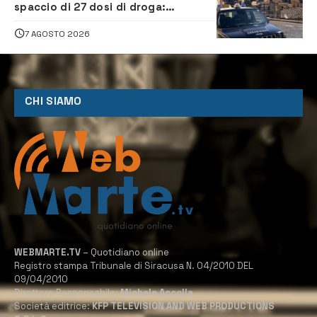
spaccio di 27 dosi di droga:
denunciati tre 20enni
7 AGOSTO 2026
CHI SIAMO
WEBMARTE.TV
– Quotidiano online
Registro stampa Tribunale di Siracusa N. 04/2010 DEL
09/04/2010
Direttore Responsabile:
Michele Accolla
Società editrice:
KFP TELEVISION AND WEB PRODUCTIONS