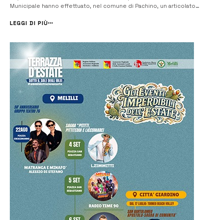
Municipale hanno effettuato, nel comune di Pachino, un articolato
servizio di controllo del territorio, finalizzato al contrasto della
criminalità diffusa, organizzando nelle zone periferiche e nel centro
LEGGI DI PIÙ
st...