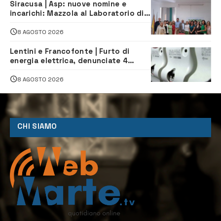
Siracusa | Asp: nuove nomine e
incarichi: Mazzola al Laboratorio di
Sanità pubblica, Matteliano al
Servizio Legale
8 AGOSTO 2026
Lentini e Francofonte | Furto di
energia elettrica, denunciate 4
persone
8 AGOSTO 2026
CHI SIAMO