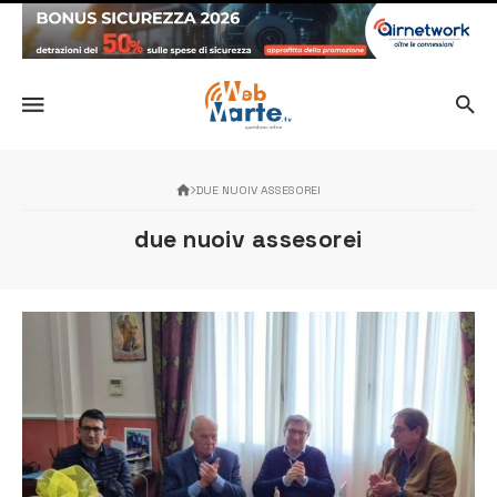
DUE NUOIV ASSESOREI
due nuoiv assesorei