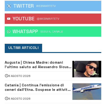
TWITTER
WEBMARTETV
YOUTUBE
@WEBMARTETV
WHATSAPP
‎SEGUI IL CANALE
ULTIMI ARTICOLI
Augusta | Chiesa Madre: domani
l’ultimo saluto ad Alessandro Sicuso,
morto in un incidente stradale
8 AGOSTO 2026
Catania | Continua l’emissione di
ceneri dall’Etna. Sospese le attività
all’aeroporto di Fontanarossa
8 AGOSTO 2026