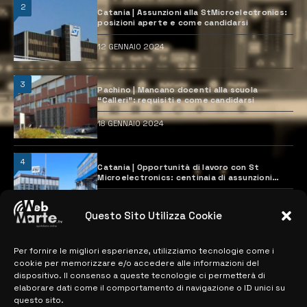
2
Catania | Assunzioni alla StMicroelectronics:
posizioni aperte e come candidarsi
12 GENNAIO 2024
3
Pachino | Mancano docenti alla scuola
“Calleri”: requisiti e come candidarsi
18 GENNAIO 2024
4
Catania | Opportunità di lavoro con St
Microelectronics: centinaia di assunzioni
previste
28 MARZO 2024
Questo Sito Utilizza Cookie
Per fornire le migliori esperienze, utilizziamo tecnologie come i
MAPPA DEL SITO
cookie per memorizzare e/o accedere alle informazioni del
dispositivo. Il consenso a queste tecnologie ci permetterà di
> NOTIZIE
elaborare dati come il comportamento di navigazione o ID unici su
questo sito.