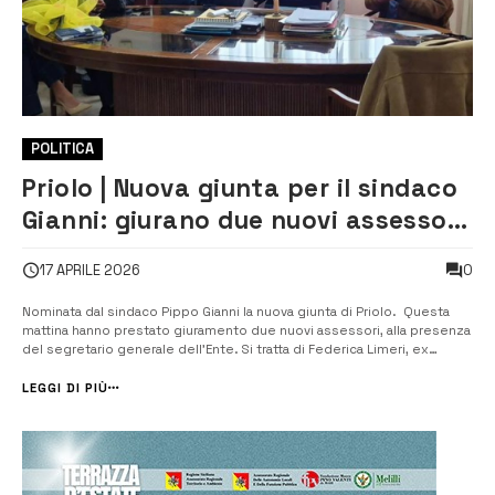
POLITICA
Priolo | Nuova giunta per il sindaco
Gianni: giurano due nuovi assessori.
Ridistribuite le deleghe
0
17 APRILE 2026
Nominata dal sindaco Pippo Gianni la nuova giunta di Priolo. Questa
mattina hanno prestato giuramento due nuovi assessori, alla presenza
del segretario generale dell’Ente. Si tratta di Federica Limeri, ex
presidente del Consiglio, e Tonino Margagliotti, capogruppo di SiAmo
Priolo, che diventa cosi il quinto assessore della Giunta G...
LEGGI DI PIÙ