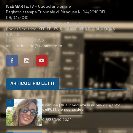
WEBMARTE.TV
– Quotidiano online
Registro stampa Tribunale di Siracusa N. 04/2010 DEL
09/04/2010
Direttore Responsabile:
Michele Accolla
Società editrice:
KFP TELEVISION AND WEB PRODUCTIONS
S.R.L.S.
P.Iva:
02184950893
mail:
redazione@webmarte.tv
ARTICOLI PIÙ LETTI
1
Siracusa | Si è insediata la nuova dirigente
dell’Ufficio scolastico
6 FEBBRAIO 2024