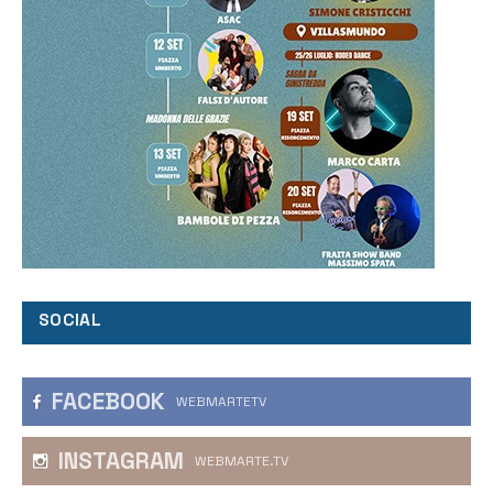
SOCIAL
FACEBOOK
WEBMARTETV
INSTAGRAM
WEBMARTE.TV