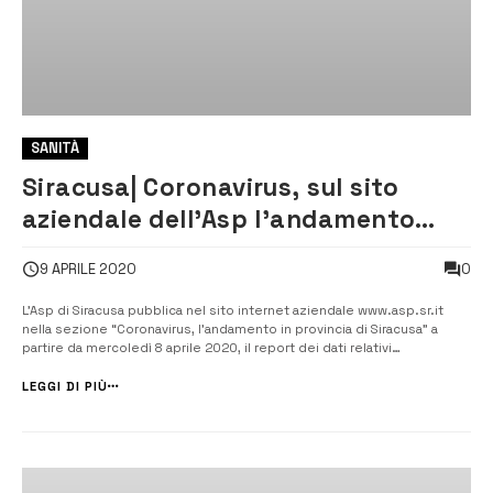
SANITÀ
Siracusa| Coronavirus, sul sito
aziendale dell’Asp l’andamento
della provincia
0
9 APRILE 2020
L’Asp di Siracusa pubblica nel sito internet aziendale www.asp.sr.it
nella sezione “Coronavirus, l’andamento in provincia di Siracusa” a
partire da mercoledì 8 aprile 2020, il report dei dati relativi
all’epidemia COVID19 nel territorio provinciale di Siracusa. [/] I dati
utilizzati per l’elaborazione vengono forniti dal Dipa...
LEGGI DI PIÙ