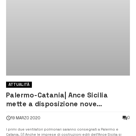
ATTUALITÀ
Palermo-Catania| Ance Sicilia
mette a disposizione nove
ventilatori polmonari
0
19 MARZO 2020
I primi due ventilatori polmonari saranno consegnati a Palermo e
Catania. [/] Anche le imprese di costruzioni edili dell’Ance Sicilia si