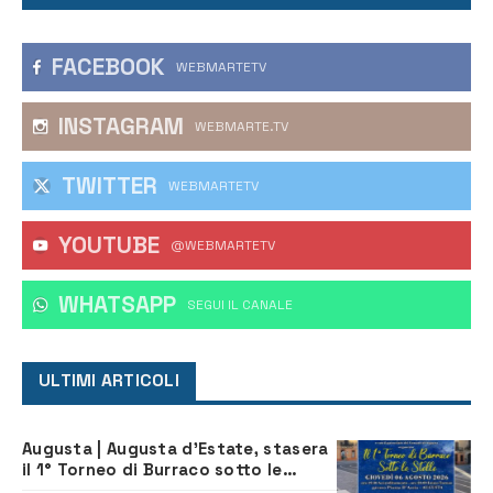
FACEBOOK
WEBMARTETV
INSTAGRAM
WEBMARTE.TV
TWITTER
WEBMARTETV
YOUTUBE
@WEBMARTETV
WHATSAPP
‎SEGUI IL CANALE
ULTIMI ARTICOLI
Augusta | Augusta d’Estate, stasera
il 1° Torneo di Burraco sotto le
Stelle: piazza D’Astorga già sold out