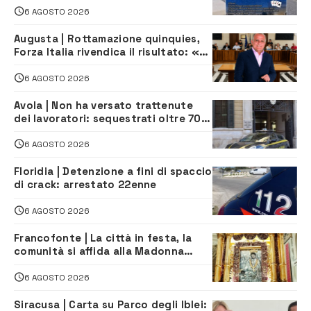
6 AGOSTO 2026
Augusta | Rottamazione quinquies,
Forza Italia rivendica il risultato: «La
proposta è nostra»
6 AGOSTO 2026
Avola | Non ha versato trattenute
dei lavoratori: sequestrati oltre 700
mila euro a imprenditore della
climatizzazione
6 AGOSTO 2026
Floridia | Detenzione a fini di spaccio
di crack: arrestato 22enne
6 AGOSTO 2026
Francofonte | La città in festa, la
comunità si affida alla Madonna
della Neve tra fede e tradizione
6 AGOSTO 2026
Siracusa | Carta su Parco degli Iblei: