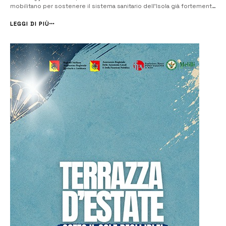
mobilitano per sostenere il sistema sanitario dell’Isola già fortemente
provato dall’epidemia di Covid-19 e che si appresta ad affrontare il
picco. L’associazione regionale dei costruttori già nei primissimi ...
LEGGI DI PIÙ