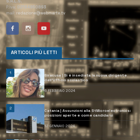
S.R.L.S.
P.Iva:
02184950893
mail:
redazione@webmarte.tv
ARTICOLI PIÙ LETTI
1
Siracusa | Si è insediata la nuova dirigente
dell’Ufficio scolastico
6 FEBBRAIO 2024
2
Catania | Assunzioni alla StMicroelectronics:
posizioni aperte e come candidarsi
12 GENNAIO 2024