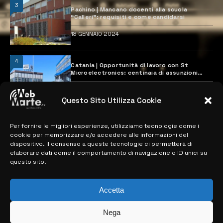
3
Pachino | Mancano docenti alla scuola
“Calleri”: requisiti e come candidarsi
18 GENNAIO 2024
4
Catania | Opportunità di lavoro con St
Microelectronics: centinaia di assunzioni
previste
28 MARZO 2024
Questo Sito Utilizza Cookie
Per fornire le migliori esperienze, utilizziamo tecnologie come i
MAPPA DEL SITO
cookie per memorizzare e/o accedere alle informazioni del
dispositivo. Il consenso a queste tecnologie ci permetterà di
> NOTIZIE
elaborare dati come il comportamento di navigazione o ID unici su
questo sito.
> EDIZIONI LOCALI
> CONTATTI
Accetta
> INFO
Nega