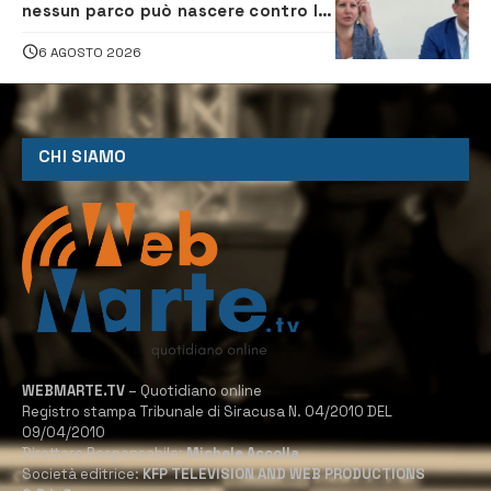
nessun parco può nascere contro le
comunità e il territorio
6 AGOSTO 2026
CHI SIAMO
WEBMARTE.TV
– Quotidiano online
Registro stampa Tribunale di Siracusa N. 04/2010 DEL
09/04/2010
Direttore Responsabile:
Michele Accolla
Società editrice:
KFP TELEVISION AND WEB PRODUCTIONS