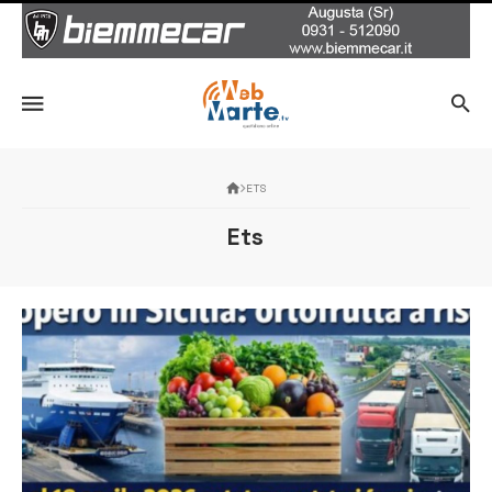
ETS
Ets