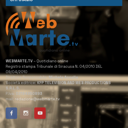
WEBMARTE.TV
– Quotidiano online
Registro stampa Tribunale di Siracusa N. 04/2010 DEL
09/04/2010
Direttore Responsabile:
Michele Accolla
Società editrice:
KFP TELEVISION AND WEB PRODUCTIONS
S.R.L.S.
P.Iva:
02184950893
mail:
redazione@webmarte.tv