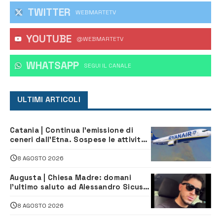
TWITTER
WEBMARTETV
YOUTUBE
@WEBMARTETV
WHATSAPP
‎SEGUI IL CANALE
ULTIMI ARTICOLI
Catania | Continua l’emissione di
ceneri dall’Etna. Sospese le attività
all’aeroporto di Fontanarossa
8 AGOSTO 2026
Augusta | Chiesa Madre: domani
l’ultimo saluto ad Alessandro Sicuso,
morto in un incidente stradale
8 AGOSTO 2026