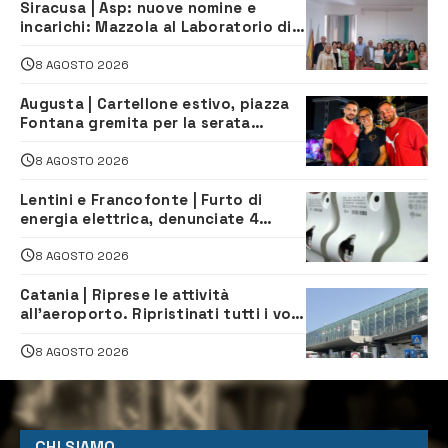
Siracusa | Asp: nuove nomine e
incarichi: Mazzola al Laboratorio di
Sanità pubblica, Matteliano al
Servizio Legale
8 AGOSTO 2026
Augusta | Cartellone estivo, piazza
Fontana gremita per la serata
caraibica con Andrea Mojito
8 AGOSTO 2026
Lentini e Francofonte | Furto di
energia elettrica, denunciate 4
persone
8 AGOSTO 2026
Catania | Riprese le attività
all’aeroporto. Ripristinati tutti i voli
in arrivo e in partenza
8 AGOSTO 2026
CHI SIAMO