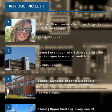
ARTICOLI PIÙ LETTI
1
Siracusa | Si è insediata la nuova dirigente
dell’Ufficio scolastico
6 FEBBRAIO 2024
2
Catania | Assunzioni alla StMicroelectronics:
posizioni aperte e come candidarsi
12 GENNAIO 2024
3
Pachino | Mancano docenti alla scuola
“Calleri”: requisiti e come candidarsi
18 GENNAIO 2024
4
Catania | Opportunità di lavoro con St