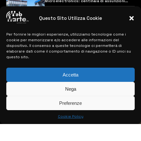
Microelectronics: centinaia di assunzioni
previste
28 MARZO 2024
Questo Sito Utilizza Cookie
Per fornire le migliori esperienze, utilizziamo tecnologie come i
MAPPA DEL SITO
cookie per memorizzare e/o accedere alle informazioni del
dispositivo. Il consenso a queste tecnologie ci permetterà di
> NOTIZIE
elaborare dati come il comportamento di navigazione o ID unici su
questo sito.
> EDIZIONI LOCALI
Accetta
> CONTATTI
> INFO
Nega
Preferenze
Cookie Policy