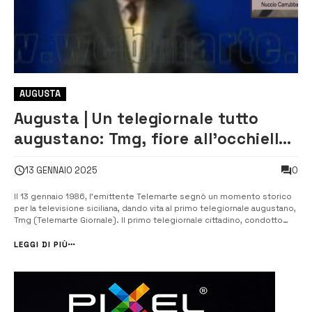
AUGUSTA
Augusta | Un telegiornale tutto
augustano: Tmg, fiore all’occhiello
dell’informazione [VIDEO]
0
13 GENNAIO 2025
Il 13 gennaio 1986, l’emittente Telemarte segnò un momento storico
per la televisione siciliana, dando vita al primo telegiornale augustano,
Tmg (Telemarte Giornale). Il primo telegiornale cittadino, condotto
con passione e impegno dalla redazione, guidata da Enrico Busacca e
formata dai giornalisti Carlo Busacca, Massimo Casertano, Salvo Fruc...
LEGGI DI PIÙ