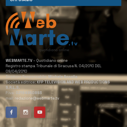
WEBMARTE.TV
– Quotidiano online
Registro stampa Tribunale di Siracusa N. 04/2010 DEL
09/04/2010
Direttore Responsabile:
Michele Accolla
Società editrice:
KFP TELEVISION AND WEB PRODUCTIONS
S.R.L.S.
P.Iva:
02184950893
mail:
redazione@webmarte.tv