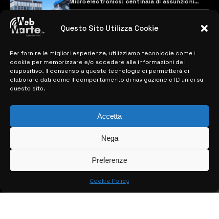
Microelectronics: centinaia di assunzioni
previste
28 MARZO 2024
Questo Sito Utilizza Cookie
Per fornire le migliori esperienze, utilizziamo tecnologie come i
MAPPA DEL SITO
cookie per memorizzare e/o accedere alle informazioni del
dispositivo. Il consenso a queste tecnologie ci permetterà di
> NOTIZIE
elaborare dati come il comportamento di navigazione o ID unici su
questo sito.
> EDIZIONI LOCALI
Accetta
> CONTATTI
> INFO
Nega
Preferenze
Cookie Policy