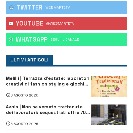
TWITTER
WEBMARTETV
YOUTUBE
@WEBMARTETV
WHATSAPP
‎SEGUI IL CANALE
ULTIMI ARTICOLI
Melilli | Terrazza d’estate: laboratori
creativi di fashion styling e giochi
tradizionali di Zuimama, ecco come
iscriversi
6 AGOSTO 2026
Avola | Non ha versato trattenute
dei lavoratori: sequestrati oltre 700
mila euro a imprenditore della
climatizzazione
6 AGOSTO 2026