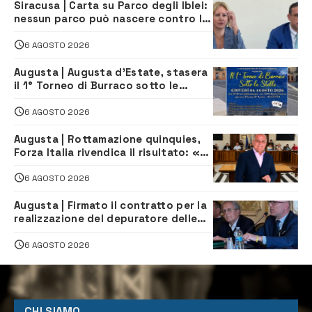
Siracusa | Carta su Parco degli Iblei:
nessun parco può nascere contro le
comunità e il territorio
6 AGOSTO 2026
Augusta | Augusta d’Estate, stasera
il 1° Torneo di Burraco sotto le
Stelle: piazza D’Astorga già sold out
6 AGOSTO 2026
Augusta | Rottamazione quinquies,
Forza Italia rivendica il risultato: «La
proposta è nostra»
6 AGOSTO 2026
Augusta | Firmato il contratto per la
realizzazione del depuratore delle
acque reflue
6 AGOSTO 2026
CHI SIAMO