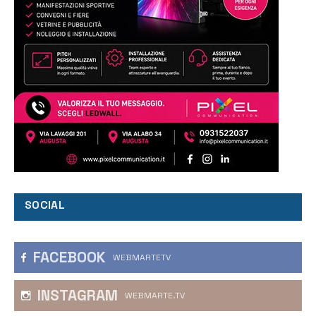
SOCIAL
FACEBOOK
WEBMARTETV
INSTAGRAM
WEBMARTE.TV