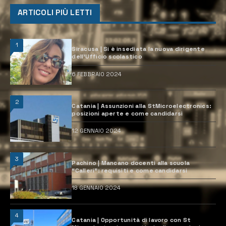
ARTICOLI PIÙ LETTI
1
Siracusa | Si è insediata la nuova dirigente
dell’Ufficio scolastico
6 FEBBRAIO 2024
2
Catania | Assunzioni alla StMicroelectronics:
posizioni aperte e come candidarsi
12 GENNAIO 2024
3
Pachino | Mancano docenti alla scuola
“Calleri”: requisiti e come candidarsi
18 GENNAIO 2024
4
Catania | Opportunità di lavoro con St