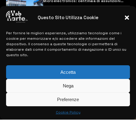
Microelectronics: centinaia di assunzioni
previste
28 MARZO 2024
Questo Sito Utilizza Cookie
Per fornire le migliori esperienze, utilizziamo tecnologie come i
MAPPA DEL SITO
cookie per memorizzare e/o accedere alle informazioni del
dispositivo. Il consenso a queste tecnologie ci permetterà di
> NOTIZIE
elaborare dati come il comportamento di navigazione o ID unici su
questo sito.
> EDIZIONI LOCALI
Accetta
> CONTATTI
> INFO
Nega
Preferenze
Cookie Policy