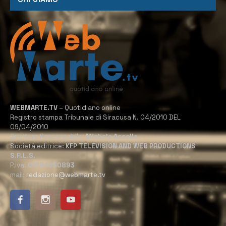
WEBMARTE.TV
– Quotidiano online
Registro stampa Tribunale di Siracusa N. 04/2010 DEL
09/04/2010
Direttore Responsabile:
Michele Accolla
Società editrice:
KFP TELEVISION AND WEB PRODUCTIONS
S.R.L.S.
P.Iva:
02184950893
mail:
redazione@webmarte.tv