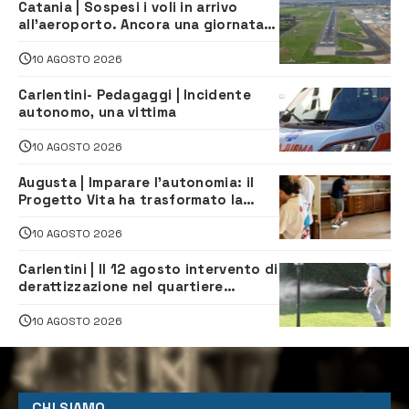
Catania | Sospesi i voli in arrivo
all’aeroporto. Ancora una giornata
di disagi per i viaggiatori
10 AGOSTO 2026
Carlentini- Pedagaggi | Incidente
autonomo, una vittima
10 AGOSTO 2026
Augusta | Imparare l’autonomia: il
Progetto Vita ha trasformato la
quotidianità in una palestra di
indipendenza
10 AGOSTO 2026
Carlentini | Il 12 agosto intervento di
derattizzazione nel quartiere
Santuzzi
10 AGOSTO 2026
CHI SIAMO