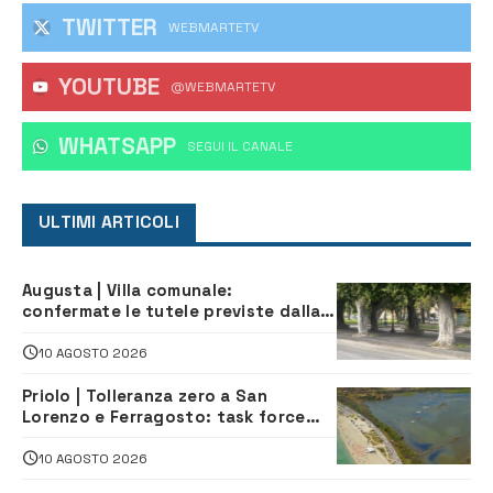
TWITTER
WEBMARTETV
YOUTUBE
@WEBMARTETV
WHATSAPP
‎SEGUI IL CANALE
ULTIMI ARTICOLI
Augusta | Villa comunale:
confermate le tutele previste dalla
Soprintendenza
10 AGOSTO 2026
Priolo | Tolleranza zero a San
Lorenzo e Ferragosto: task force
contro degrado e caos sul litorale,
navette gratuite
10 AGOSTO 2026