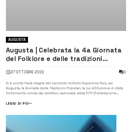
AUGUSTA
Augusta | Celebrata la 4a Giornata
del Folklore e delle tradizioni
popolari
0
27 OTTOBRE 2022
Si è svolta l’aula magna del secondo Istituto Superiore Ruiz, ad
Augusta, la Giornata delle Tradizioni Popolari, la cui istituzione è stata
fortemente voluta dal direttivo nazionale della FITP (Federazione
Italiana Tradizioni Popolari) Istituita con Direttiva del Presidente del
Consiglio del 31 luglio 2019 e ufficialmente fissata al 26 ottobre...
LEGGI DI PIÙ