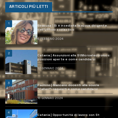
ARTICOLI PIÙ LETTI
1
Siracusa | Si è insediata la nuova dirigente
dell’Ufficio scolastico
6 FEBBRAIO 2024
2
Catania | Assunzioni alla StMicroelectronics:
posizioni aperte e come candidarsi
12 GENNAIO 2024
3
Pachino | Mancano docenti alla scuola
“Calleri”: requisiti e come candidarsi
18 GENNAIO 2024
4
Catania | Opportunità di lavoro con St