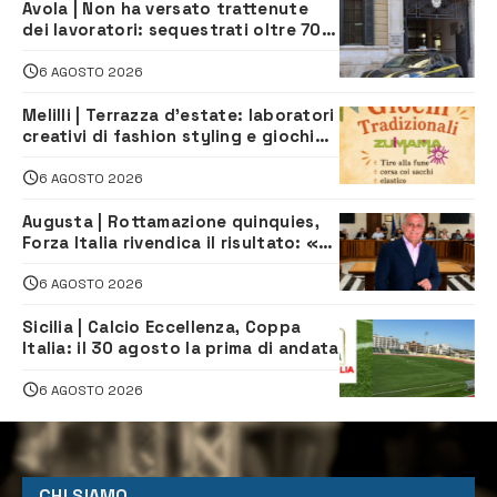
Avola | Non ha versato trattenute
dei lavoratori: sequestrati oltre 700
mila euro a imprenditore della
climatizzazione
6 AGOSTO 2026
Melilli | Terrazza d’estate: laboratori
creativi di fashion styling e giochi
tradizionali di Zuimama, ecco come
iscriversi
6 AGOSTO 2026
Augusta | Rottamazione quinquies,
Forza Italia rivendica il risultato: «La
proposta è nostra»
6 AGOSTO 2026
Sicilia | Calcio Eccellenza, Coppa
Italia: il 30 agosto la prima di andata
6 AGOSTO 2026
CHI SIAMO