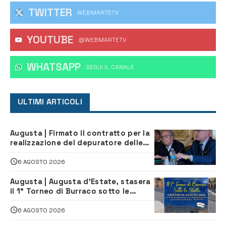
TWITTER
WEBMARTETV
YOUTUBE
@WEBMARTETV
WHATSAPP
‎SEGUI IL CANALE
ULTIMI ARTICOLI
Augusta | Firmato il contratto per la
realizzazione del depuratore delle
acque reflue
6 AGOSTO 2026
Augusta | Augusta d’Estate, stasera
il 1° Torneo di Burraco sotto le
Stelle: piazza D’Astorga già sold out
6 AGOSTO 2026