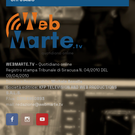
WEBMARTE.TV
– Quotidiano online
Registro stampa Tribunale di Siracusa N. 04/2010 DEL
09/04/2010
Direttore Responsabile:
Michele Accolla
Società editrice:
KFP TELEVISION AND WEB PRODUCTIONS
S.R.L.S.
P.Iva:
02184950893
mail:
redazione@webmarte.tv