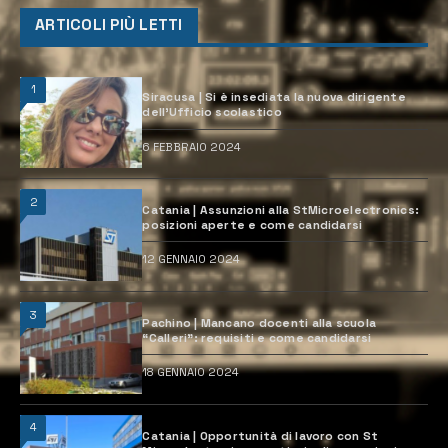
ARTICOLI PIÙ LETTI
1
Siracusa | Si è insediata la nuova dirigente
dell’Ufficio scolastico
6 FEBBRAIO 2024
2
Catania | Assunzioni alla StMicroelectronics:
posizioni aperte e come candidarsi
12 GENNAIO 2024
3
Pachino | Mancano docenti alla scuola
“Calleri”: requisiti e come candidarsi
18 GENNAIO 2024
4
Catania | Opportunità di lavoro con St