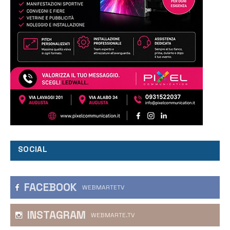
SOCIAL
FACEBOOK
WEBMARTETV
INSTAGRAM
WEBMARTE.TV