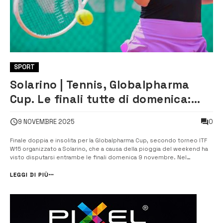
SPORT
Solarino | Tennis, Globalpharma
Cup. Le finali tutte di domenica:
successi tutti internazionali
0
9 NOVEMBRE 2025
Finale doppia e insolita per la Globalpharma Cup, secondo torneo ITF
W15 organizzato a Solarino, che a causa della pioggia del weekend ha
visto disputarsi entrambe le finali domenica 9 novembre. Nel
singolare femminile, la svizzera Alina Granwehr ha superato l’italiana
Deborah Chiesa con il punteggio di 6-4 6-3 in un’ora e venticinque
LEGGI DI PIÙ
minuti d...