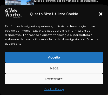
Microelectronics: centinaia di assunzioni
previste
28 MARZO 2024
Questo Sito Utilizza Cookie
Per fornire le migliori esperienze, utilizziamo tecnologie come i
MAPPA DEL SITO
cookie per memorizzare e/o accedere alle informazioni del
dispositivo. Il consenso a queste tecnologie ci permetterà di
> NOTIZIE
elaborare dati come il comportamento di navigazione o ID unici su
questo sito.
> EDIZIONI LOCALI
Accetta
> CONTATTI
> INFO
Nega
Preferenze
Cookie Policy