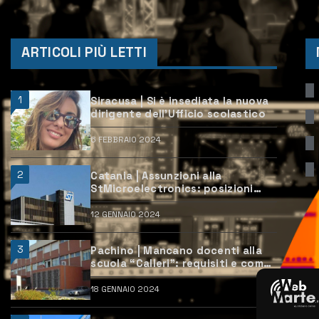
ARTICOLI PIÙ LETTI
1
Siracusa | Si è insediata la nuova
dirigente dell’Ufficio scolastico
6 FEBBRAIO 2024
2
Catania | Assunzioni alla
StMicroelectronics: posizioni
aperte e come candidarsi
12 GENNAIO 2024
3
Pachino | Mancano docenti alla
scuola “Calleri”: requisiti e come
candidarsi
18 GENNAIO 2024