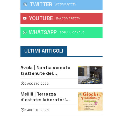
TWITTER
WEBMARTETV
YOUTUBE
@WEBMARTETV
WHATSAPP
‎SEGUI IL CANALE
ULTIMI ARTICOLI
Avola | Non ha versato
trattenute dei
lavoratori: sequestrati
6 AGOSTO 2026
oltre 700 mila euro a
imprenditore della
Melilli | Terrazza
climatizzazione
d’estate: laboratori
creativi di fashion
6 AGOSTO 2026
styling e giochi