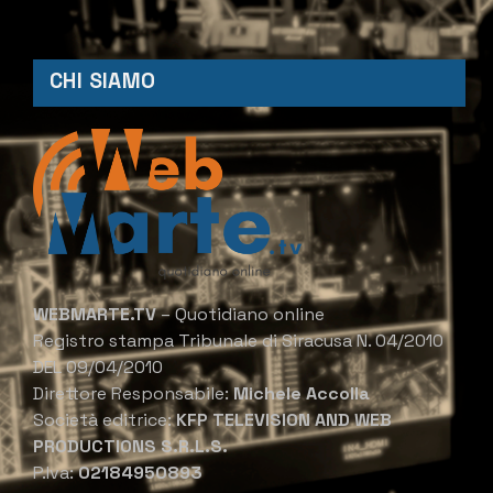
CHI SIAMO
WEBMARTE.TV
– Quotidiano online
Registro stampa Tribunale di Siracusa N. 04/2010
DEL 09/04/2010
Direttore Responsabile:
Michele Accolla
Società editrice:
KFP TELEVISION AND WEB
PRODUCTIONS S.R.L.S.
P.Iva:
02184950893