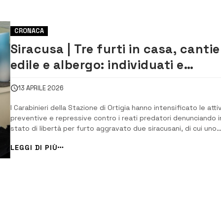
CRONACA
Siracusa | Tre furti in casa, cantie
edile e albergo: individuati e
denunciati due ladri
13 APRILE 2026
I Carabinieri della Stazione di Ortigia hanno intensificato le atti
preventive e repressive contro i reati predatori denunciando i
stato di libertà per furto aggravato due siracusani, di cui uno
pregiudicato. In particolare, attraverso l’analisi delle informazio
LEGGI DI PIÙ
fornite da alcuni cittadini e dei video estrapolati dai sistemi di
videosor...