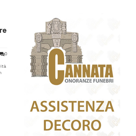
re
0
vità
n
ni