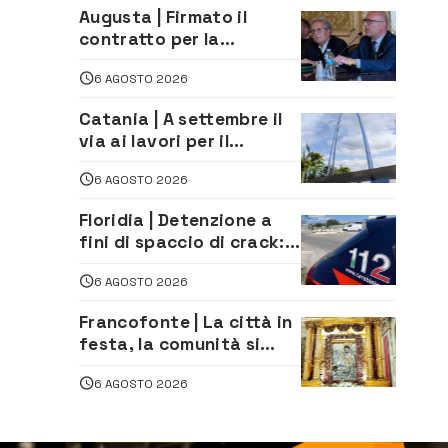
tradizionali di Zuimama,
Augusta | Firmato il
ecco come iscriversi
contratto per la
realizzazione del
6 AGOSTO 2026
depuratore delle acque
reflue
Catania | A settembre il
via ai lavori per il
rifacimento dell’ingresso
6 AGOSTO 2026
sud del porto
Floridia | Detenzione a
fini di spaccio di crack:
arrestato 22enne
6 AGOSTO 2026
Francofonte | La città in
festa, la comunità si
affida alla Madonna
6 AGOSTO 2026
della Neve tra fede e
tradizione