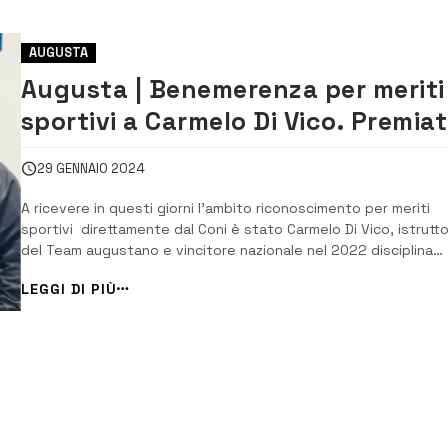
AUGUSTA
Augusta | Benemerenza per meriti
sportivi a Carmelo Di Vico. Premia
anche l’atleta Gaetano Di Fede
29 GENNAIO 2024
A ricevere in questi giorni l’ambito riconoscimento per meriti
sportivi direttamente dal Coni è stato Carmelo Di Vico, istrutt
del Team augustano e vincitore nazionale nel 2022 disciplina
boxe. E con grande sorpresa è arrivata anche la nomina di Car
LEGGI DI PIÙ
Di Vico a responsabile regionale per il territorio Sicilia nella
disciplina kick b...