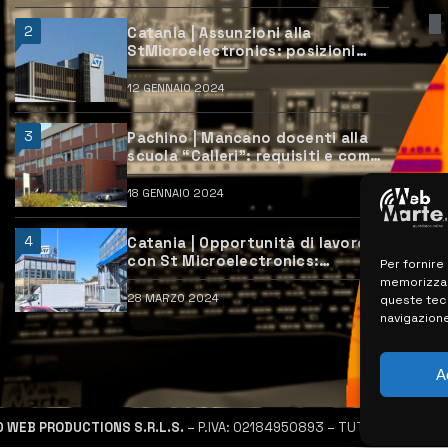
2
Catania | Assunzioni alla
StMicroelectronics: posizioni
aperte e come candidarsi
12 GENNAIO 2024
3
Pachino | Mancano docenti alla
scuola “Calleri”: requisiti e come
candidarsi
18 GENNAIO 2024
4
Catania | Opportunità di lavoro
con St Microelectronics:
Per fornire
centinaia di assunzioni previste
memorizzare
28 MARZO 2024
queste tec
navigazione
A
D WEB PRODUCTIONS S.R.L.S.
– P.IVA: 02184950893 – TUTTI I DIRITTI R