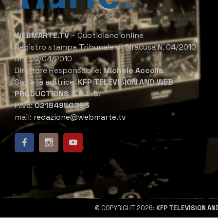
WEBMARTE.TV
– Quotidiano online
Registro stampa Tribunale di Siracusa N. 04/2010
DEL 09/04/2010
Direttore Responsabile:
Michele Accolla
Società editrice:
KFP TELEVISION AND WEB
PRODUCTIONS S.R.L.S.
P.Iva:
02184950893
mail:
redazione@webmarte.tv
© COPYRIGHT 2026:
KFP TELEVISION AN