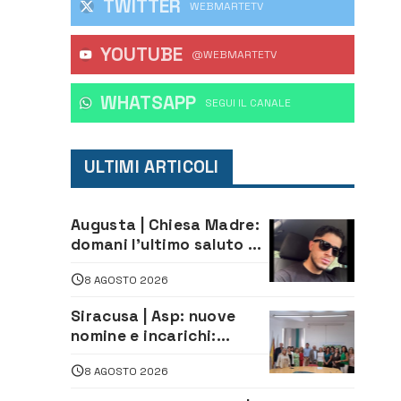
TWITTER
WEBMARTETV
YOUTUBE
@WEBMARTETV
WHATSAPP
‎SEGUI IL CANALE
ULTIMI ARTICOLI
Augusta | Chiesa Madre:
domani l’ultimo saluto ad
Alessandro Sicuso,
8 AGOSTO 2026
morto in un incidente
stradale
Siracusa | Asp: nuove
nomine e incarichi:
Mazzola al Laboratorio
8 AGOSTO 2026
di Sanità pubblica,
Matteliano al Servizio