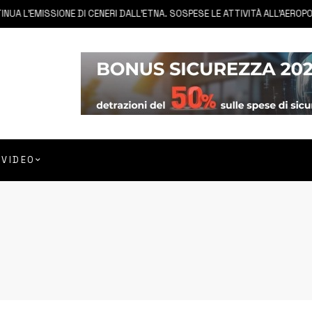
 L’EMISSIONE DI CENERI DALL’ETNA. SOSPESE LE ATTIVITÀ ALL’AEROPORT
VIDEO