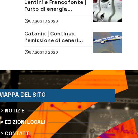
Lentini e Francofonte |
Legale
Furto di energia
elettrica, denunciate 4
8 AGOSTO 2026
persone
Catania | Continua
l’emissione di ceneri
dall’Etna. Sospese le
8 AGOSTO 2026
attività all’aeroporto di
Fontanarossa
MAPPA DEL SITO
> NOTIZIE
> EDIZIONI LOCALI
> CONTATTI