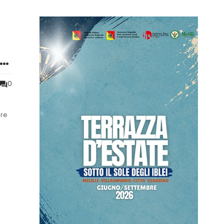
to
0
ore
melo