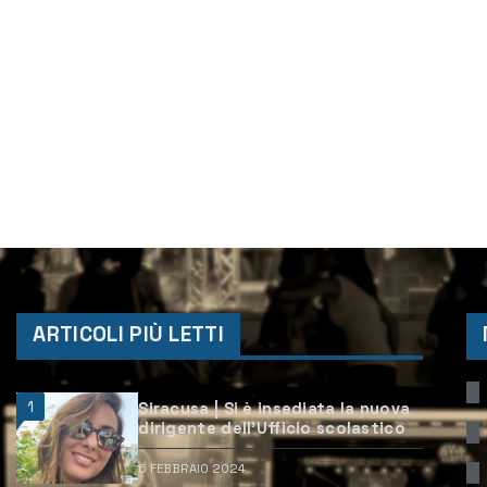
ARTICOLI PIÙ LETTI
1
Siracusa | Si è insediata la nuova
dirigente dell’Ufficio scolastico
6 FEBBRAIO 2024