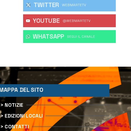
TWITTER
WEBMARTETV
YOUTUBE
@WEBMARTETV
WHATSAPP
‎SEGUI IL CANALE
MAPPA DEL SITO
> NOTIZIE
> EDIZIONI LOCALI
> CONTATTI