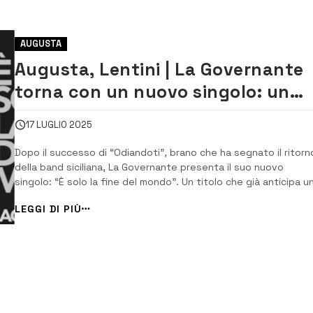
AUGUSTA
Augusta, Lentini | La Governante
torna con un nuovo singolo: un
viaggio cinematografico tra
17 LUGLIO 2025
emozioni e immagini sperimentali
Dopo il successo di “Odiandoti”, brano che ha segnato il ritorn
della band siciliana, La Governante presenta il suo nuovo
singolo: “È solo la fine del mondo”. Un titolo che già anticipa u
viaggio intenso tra immagini dirompenti e sonorità coinvolgenti
LEGGI DI PIÙ
pronti a conquistare i fan e gli amanti della musica d’autore...