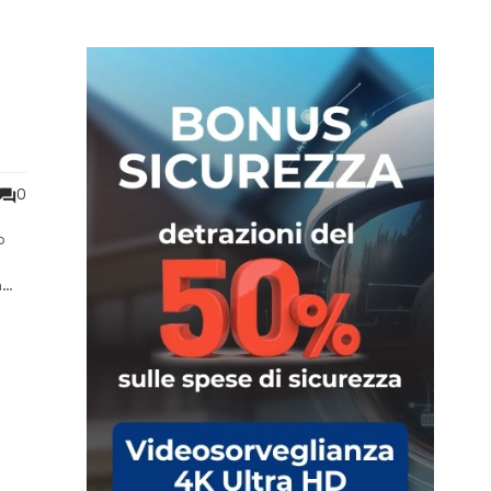
0
o
n
,