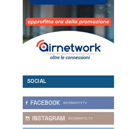
SOCIAL
FACEBOOK
WEBMARTETV
INSTAGRAM
WEBMARTE.TV