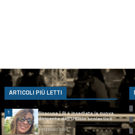
ARTICOLI PIÙ LETTI
1
Siracusa | Si è insediata la nuova
dirigente dell’Ufficio scolastico
6 FEBBRAIO 2024