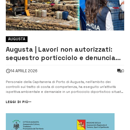
AUGUSTA
Augusta | Lavori non autorizzati:
sequestro porticciolo e denuncia
penale
0
14 APRILE 2026
Personale della Capitaneria di Porto di Augusta, nell’ambito dei
controlli sul tratto di costa di competenza, ha eseguito un’attività
ispettiva ambientale e demaniale in un porticciolo diportistico situato
lungo il litorale nord del compartimento marittimo. Per l’infrastruttura
in questione risultava rilasciata un’autorizzazione alla realizzaz...
LEGGI DI PIÙ