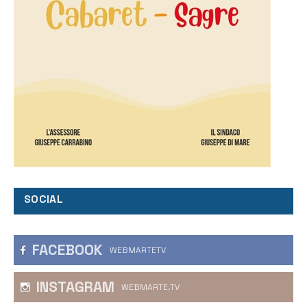
SOCIAL
FACEBOOK
WEBMARTETV
INSTAGRAM
WEBMARTE.TV