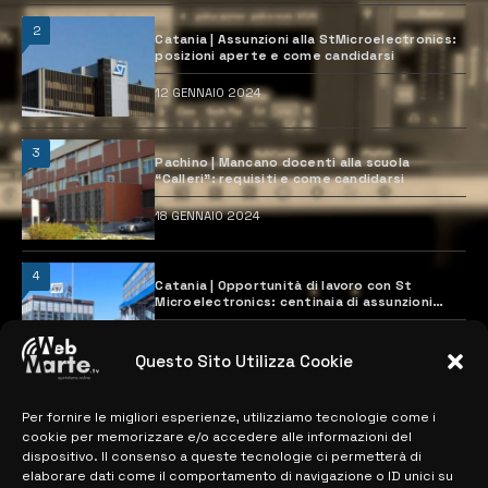
2
Catania | Assunzioni alla StMicroelectronics:
posizioni aperte e come candidarsi
12 GENNAIO 2024
3
Pachino | Mancano docenti alla scuola
“Calleri”: requisiti e come candidarsi
18 GENNAIO 2024
4
Catania | Opportunità di lavoro con St
Microelectronics: centinaia di assunzioni
previste
28 MARZO 2024
Questo Sito Utilizza Cookie
Per fornire le migliori esperienze, utilizziamo tecnologie come i
MAPPA DEL SITO
cookie per memorizzare e/o accedere alle informazioni del
dispositivo. Il consenso a queste tecnologie ci permetterà di
> NOTIZIE
elaborare dati come il comportamento di navigazione o ID unici su