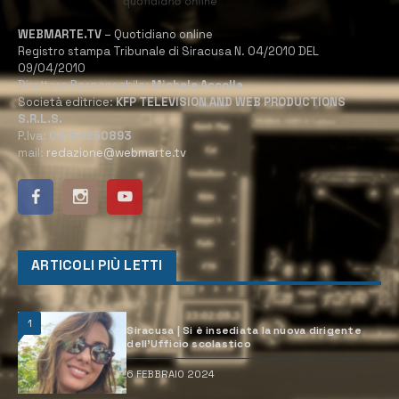
WEBMARTE.TV
– Quotidiano online
Registro stampa Tribunale di Siracusa N. 04/2010 DEL
09/04/2010
Direttore Responsabile:
Michele Accolla
Società editrice:
KFP TELEVISION AND WEB PRODUCTIONS
S.R.L.S.
P.Iva:
02184950893
mail:
redazione@webmarte.tv
ARTICOLI PIÙ LETTI
1
Siracusa | Si è insediata la nuova dirigente
dell’Ufficio scolastico
6 FEBBRAIO 2024