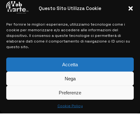
Microelectronics: centinaia di assunzioni
previste
Questo Sito Utilizza Cookie
28 MARZO 2024
Per fornire le migliori esperienze, utilizziamo tecnologie come i
cookie per memorizzare e/o accedere alle informazioni del
dispositivo. Il consenso a queste tecnologie ci permetterà di
MAPPA DEL SITO
elaborare dati come il comportamento di navigazione o ID unici su
questo sito.
> NOTIZIE
Accetta
> EDIZIONI LOCALI
> CONTATTI
Nega
> INFO
Preferenze
Cookie Policy