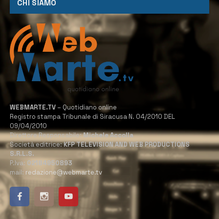
CHI SIAMO
WEBMARTE.TV
– Quotidiano online
Registro stampa Tribunale di Siracusa N. 04/2010 DEL
09/04/2010
Direttore Responsabile:
Michele Accolla
Società editrice:
KFP TELEVISION AND WEB PRODUCTIONS
S.R.L.S.
P.Iva:
02184950893
mail:
redazione@webmarte.tv