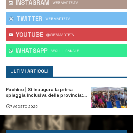
INSTAGRAM
WEBMARTE.TV
TWITTER
WEBMARTETV
YOUTUBE
@WEBMARTETV
WHATSAPP
‎SEGUI IL CANALE
ULTIMI ARTICOLI
Pachino | Si inaugura la prima
spiaggia inclusiva della provincia:
assistenza e prevenzione aperte a
tutti
7 AGOSTO 2026