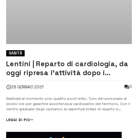
SANITÀ
Lentini | Reparto di cardiologia, da
oggi ripresa l’attività dopo i
recenti casi di Covid
0
28 GENNAIO 2021
Riattivati al momento solo quattro posti letto. Turni del personale di
dodici ore per garantire assistenza ai cardiopatici del territorio. Con il
rientro graduale degli operatori, la riapertura totale di reparto e
ambulatori. [/] Cardiologia, si riparte. Da oggi sono stati riattivati
all’ospedale di Lentini quattro posti letto, due di terapia ...
LEGGI DI PIÙ