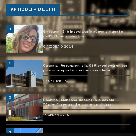
ARTICOLI PIÙ LETTI
1
Siracusa | Si è insediata la nuova dirigente
dell’Ufficio scolastico
6 FEBBRAIO 2024
2
Catania | Assunzioni alla StMicroelectronics:
posizioni aperte e come candidarsi
12 GENNAIO 2024
3
Pachino | Mancano docenti alla scuola
“Calleri”: requisiti e come candidarsi
18 GENNAIO 2024
4
Catania | Opportunità di lavoro con St