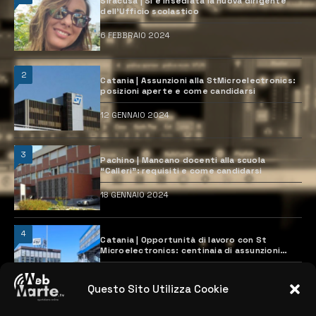
Siracusa | Si è insediata la nuova dirigente
dell’Ufficio scolastico
6 FEBBRAIO 2024
2
Catania | Assunzioni alla StMicroelectronics:
posizioni aperte e come candidarsi
12 GENNAIO 2024
3
Pachino | Mancano docenti alla scuola
“Calleri”: requisiti e come candidarsi
18 GENNAIO 2024
4
Catania | Opportunità di lavoro con St
Microelectronics: centinaia di assunzioni
previste
28 MARZO 2024
Questo Sito Utilizza Cookie