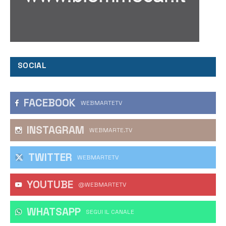
SOCIAL
FACEBOOK
WEBMARTETV
INSTAGRAM
WEBMARTE.TV
TWITTER
WEBMARTETV
YOUTUBE
@WEBMARTETV
WHATSAPP
‎SEGUI IL CANALE