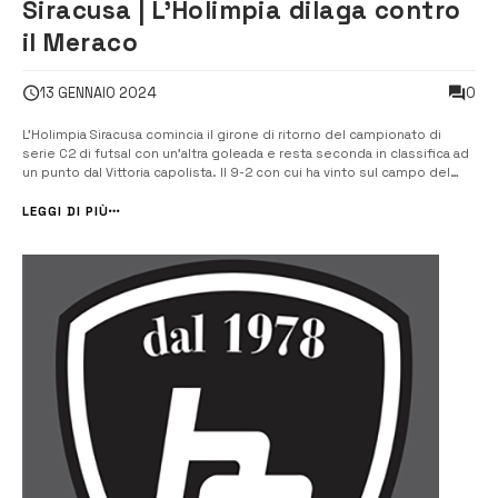
Siracusa | L’Holimpia dilaga contro
il Meraco
0
13 GENNAIO 2024
L’Holimpia Siracusa comincia il girone di ritorno del campionato di
serie C2 di futsal con un’altra goleada e resta seconda in classifica ad
un punto dal Vittoria capolista. Il 9-2 con cui ha vinto sul campo del
Siracusa Meraco la dice lunga sull’andamento di un match a senso
unico. Pronti via e Pasqua sblocca il […]
LEGGI DI PIÙ