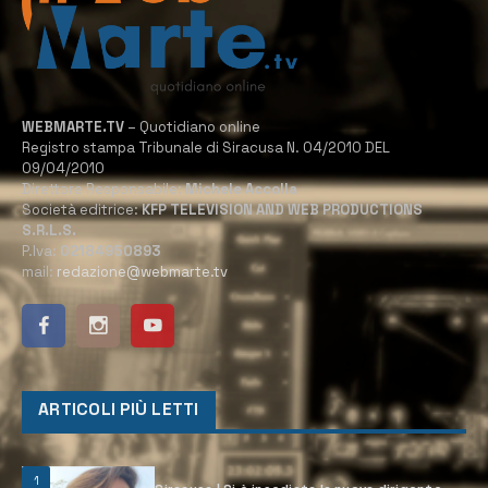
WEBMARTE.TV
– Quotidiano online
Registro stampa Tribunale di Siracusa N. 04/2010 DEL
09/04/2010
Direttore Responsabile:
Michele Accolla
Società editrice:
KFP TELEVISION AND WEB PRODUCTIONS
S.R.L.S.
P.Iva:
02184950893
mail:
redazione@webmarte.tv
ARTICOLI PIÙ LETTI
1