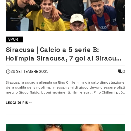
SPORT
Siracusa | Calcio a 5 serie B:
Holimpia Siracusa, 7 gol al Siracusa
Meraco nel primo test congiunto
0
26 SETTEMBRE 2025
della stagione.
Siracusa, la squadra allenata da Rino Chillemi ha già dato dimostrazione
della qualità dei singoli ma i meccanismi di gioco devono essere oliati
meglio Gioco fluido, buoni movimenti, ritmi elevati. Rino Chillemi può
già essere abbastanza soddisfatto. Nel primo allenamento congiunto
della stagione con il Siracusa Meraco, (squadra di serie C2) i...
LEGGI DI PIÙ