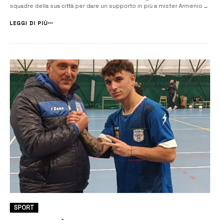
squadre della sua città per dare un supporto in più a mister Armenio e
compagni. Alessio De Grande vanta molte esperienze nel calcio a 5:
dalla serie B con il Siracusa alla […]
LEGGI DI PIÙ
SPORT