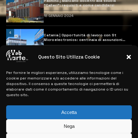
Pachino | Mancano docenti alla scuola
“Calleri”: requisiti e come candidarsi
18 GENNAIO 2024
4
Catania | Opportunità di lavoro con St
Microelectronics: centinaia di assunzioni
previste
28 MARZO 2024
Questo Sito Utilizza Cookie
Per fornire le migliori esperienze, utilizziamo tecnologie come i
MAPPA DEL SITO
cookie per memorizzare e/o accedere alle informazioni del
dispositivo. Il consenso a queste tecnologie ci permetterà di
> NOTIZIE
elaborare dati come il comportamento di navigazione o ID unici su
questo sito.
> EDIZIONI LOCALI
> CONTATTI
Accetta
> INFO
Nega