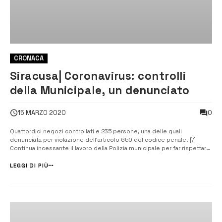
CRONACA
Siracusa| Coronavirus: controlli
della Municipale, un denunciato
0
15 MARZO 2020
Quattordici negozi controllati e 235 persone, una delle quali
denunciata per violazione dell’articolo 650 del codice penale. [/]
Continua incessante il lavoro della Polizia municipale per far rispettare
i provvedimenti del governo nazionale e delle amministrazioni
regionale e comunale contro la diffusione del coronavirus. I servizi
LEGGI DI PIÙ
sono ...