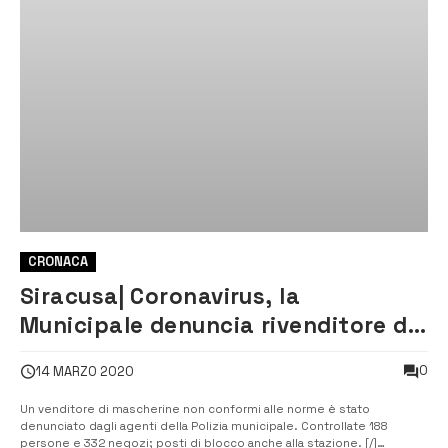
CRONACA
Siracusa| Coronavirus, la
Municipale denuncia rivenditore di
mascherine fuori norma
0
14 MARZO 2020
Un venditore di mascherine non conformi alle norme è stato
denunciato dagli agenti della Polizia municipale. Controllate 188
persone e 332 negozi; posti di blocco anche alla stazione. [/]