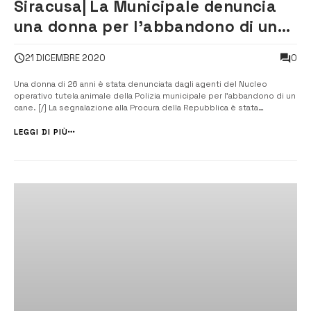
Siracusa| La Municipale denuncia
una donna per l’abbandono di un
cane
0
21 DICEMBRE 2020
Una donna di 26 anni è stata denunciata dagli agenti del Nucleo
operativo tutela animale della Polizia municipale per l’abbandono di un
cane. [/] La segnalazione alla Procura della Repubblica è stata
consegnata al termine di una complessa attività d’indagine dovuta al
fatto che la proprietaria si era trasferita in un altra città gi...
LEGGI DI PIÙ