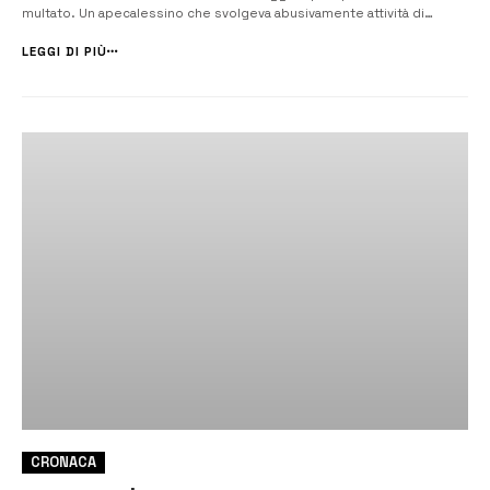
multato. Un apecalessino che svolgeva abusivamente attività di
trasporto passeggeri, in particolare turisti, è stato scoperto dalla
squadra di Pronto Intervento della Polizia municipale di Siracusa
LEGGI DI PIÙ
durante un s...
CRONACA