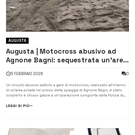
AUGUSTA
Augusta | Motocross abusivo ad
Agnone Bagni: sequestrata un’area
di 56 mila metri quadrati
0
5 FEBBRAIO 2026
Un circuito abusivo adibito a gare di motocross, realizzato all’interno
di un’area privata nei pressi della spiaggia di Agnone Bagni, è stato
scoperto e chiuso grazie a un’operazione congiunta della Polizia di
Stato, della Polizia Municipale e della Capitaneria di Porto di Augusta.
L’intervento ha portato al sequestro di un terreno di circa 56...
LEGGI DI PIÙ