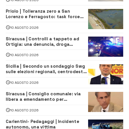
Priolo | Tolleranza zero a San
Lorenzo e Ferragosto: task force
contro degrado e caos sul litorale,
navette gratuite
10 AGOSTO 2026
Siracusa | Controlli a tappeto ad
Ortigia: una denuncia, droga
sequestrata e oltre 9.500 euro di
multe
10 AGOSTO 2026
Sicilia | Secondo un sondaggio Swg
sulle elezioni regionali, centrodestra
e centrosinistra sarebbero alla pari
10 AGOSTO 2026
Siracusa | Consiglio comunale: via
libera a emendamento per
riqualificazione immobili di via
Vermexio e Barresi
10 AGOSTO 2026
Carlentini- Pedagaggi | Incidente
autonomo, una vittima