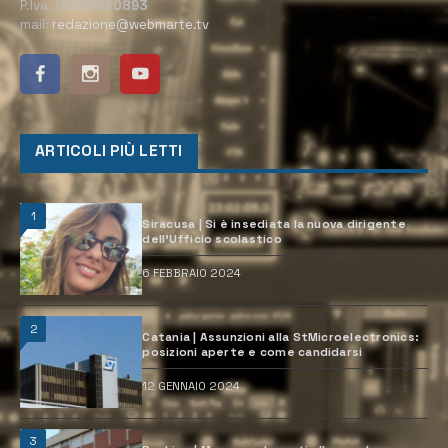
P.Iva:
02184950893
mail:
redazione@webmarte.tv
ARTICOLI PIÙ LETTI
1
Siracusa | Si è insediata la nuova dirigente
dell’Ufficio scolastico
6 FEBBRAIO 2024
2
Catania | Assunzioni alla StMicroelectronics:
posizioni aperte e come candidarsi
12 GENNAIO 2024
3