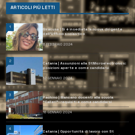
ARTICOLI PIÙ LETTI
1
Siracusa | Si è insediata la nuova dirigente
dell’Ufficio scolastico
6 FEBBRAIO 2024
2
Catania | Assunzioni alla StMicroelectronics:
posizioni aperte e come candidarsi
12 GENNAIO 2024
3
Pachino | Mancano docenti alla scuola
“Calleri”: requisiti e come candidarsi
18 GENNAIO 2024
4
Catania | Opportunità di lavoro con St