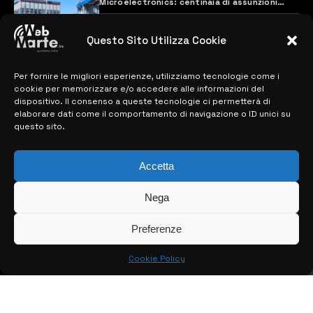
Microelectronics: centinaia di assunzioni
previste
28 MARZO 2024
Questo Sito Utilizza Cookie
Per fornire le migliori esperienze, utilizziamo tecnologie come i
MAPPA DEL SITO
cookie per memorizzare e/o accedere alle informazioni del
dispositivo. Il consenso a queste tecnologie ci permetterà di
> NOTIZIE
elaborare dati come il comportamento di navigazione o ID unici su
questo sito.
> EDIZIONI LOCALI
Accetta
> CONTATTI
> INFO
Nega
Preferenze
Cookie Policy