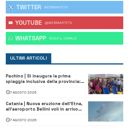
TWITTER
WEBMARTETV
YOUTUBE
@WEBMARTETV
WHATSAPP
‎SEGUI IL CANALE
ULTIMI ARTICOLI
Pachino | Si inaugura la prima
spiaggia inclusiva della provincia:
assistenza e prevenzione aperte a
tutti
7 AGOSTO 2026
Catania | Nuova eruzione dell’Etna,
all’aeroporto Bellini voli in arrivo
dirottati
7 AGOSTO 2026