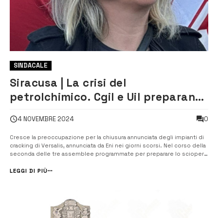
SINDACALE
Siracusa | La crisi del
petrolchimico. Cgil e Uil preparano
lo sciopero del 12 novembre
0
4 NOVEMBRE 2024
Cresce la preoccupazione per la chiusura annunciata degli impianti di
cracking di Versalis, annunciata da Eni nei giorni scorsi. Nel corso della
seconda delle tre assemblee programmate per preparare lo sciopero
dei lavoratori della zona industriale del 12 novembre, a prevalere è la
preoccupazione che la chiusura possa provocare un effetto domi...
LEGGI DI PIÙ