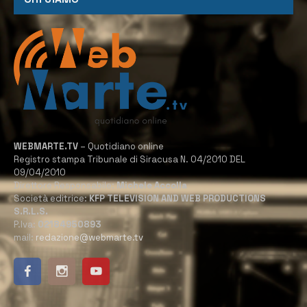
WEBMARTE.TV
– Quotidiano online
Registro stampa Tribunale di Siracusa N. 04/2010 DEL
09/04/2010
Direttore Responsabile:
Michele Accolla
Società editrice:
KFP TELEVISION AND WEB PRODUCTIONS
S.R.L.S.
P.Iva:
02184950893
mail:
redazione@webmarte.tv