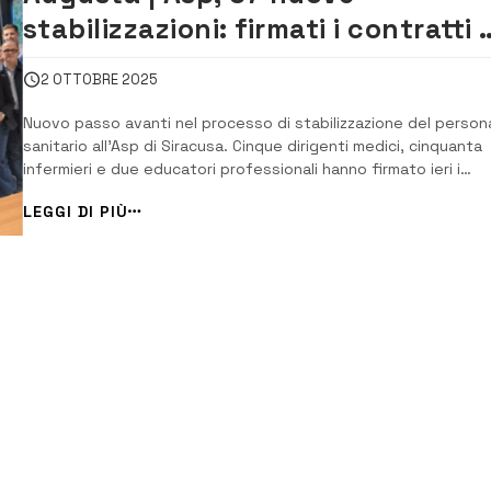
stabilizzazioni: firmati i contratti 
tempo indeterminato
2 OTTOBRE 2025
Nuovo passo avanti nel processo di stabilizzazione del person
sanitario all’Asp di Siracusa. Cinque dirigenti medici, cinquanta
infermieri e due educatori professionali hanno firmato ieri i
contratti a tempo indeterminato, completando la procedura
LEGGI DI PIÙ
avviata nei mesi scorsi in base alla legge 234 del 2021. La firm
avvenuta durante una cerim...