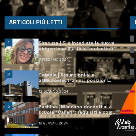
ARTICOLI PIÙ LETTI
1
Siracusa | Si è insediata la nuova
dirigente dell’Ufficio scolastico
6 FEBBRAIO 2024
2
Catania | Assunzioni alla
StMicroelectronics: posizioni
aperte e come candidarsi
12 GENNAIO 2024
3
Pachino | Mancano docenti alla
scuola “Calleri”: requisiti e come
candidarsi
18 GENNAIO 2024