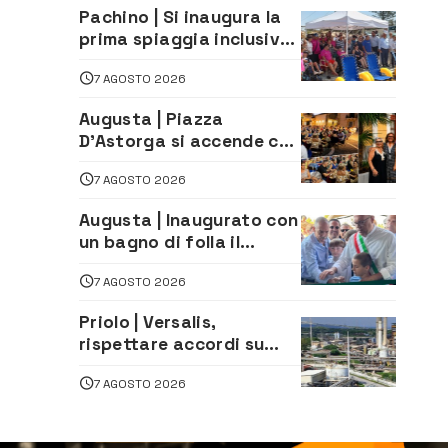
Pachino | Si inaugura la
prima spiaggia inclusiva
della provincia:
7 AGOSTO 2026
assistenza e prevenzione
aperte a tutti
Augusta | Piazza
D’Astorga si accende con
il primo Torneo di
7 AGOSTO 2026
Burraco “Sotto le Stelle”
Augusta | Inaugurato con
un bagno di folla il
McDonald’s di via Aldo
7 AGOSTO 2026
Moro
Priolo | Versalis,
rispettare accordi su
salvaguardia dei posti di
7 AGOSTO 2026
lavoro. Il sindaco scrive
alla società