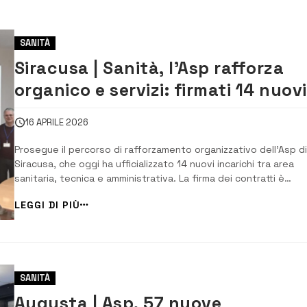
SANITÀ
Siracusa | Sanità, l’Asp rafforza
organico e servizi: firmati 14 nuovi
incarichi
16 APRILE 2026
Prosegue il percorso di rafforzamento organizzativo dell’Asp di
Siracusa, che oggi ha ufficializzato 14 nuovi incarichi tra area
sanitaria, tecnica e amministrativa. La firma dei contratti è
avvenuta nei locali della direzione generale alla presenza del
LEGGI DI PIÙ
commissario straordinario Gioacchino Iraci e del direttore delle
Risorse umane Lavinia Lo C...
SANITÀ
Augusta | Asp, 57 nuove