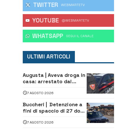
TWITTER
WEBMARTETV
YOUTUBE
@WEBMARTETV
WHATSAPP
‎SEGUI IL CANALE
ULTIMI ARTICOLI
Augusta | Aveva droga in
casa: arrestato dai
Carabinieri 31enne
7 AGOSTO 2026
Buccheri | Detenzione a
fini di spaccio di 27 dosi
di droga: denunciati tre
7 AGOSTO 2026
20enni