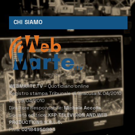
CHI SIAMO
WEBMARTE.TV
– Quotidiano online
Registro stampa Tribunale di Siracusa N. 04/2010
DEL 09/04/2010
Direttore Responsabile:
Michele Accolla
Società editrice:
KFP TELEVISION AND WEB
PRODUCTIONS S.R.L.S.
P.Iva:
02184950893