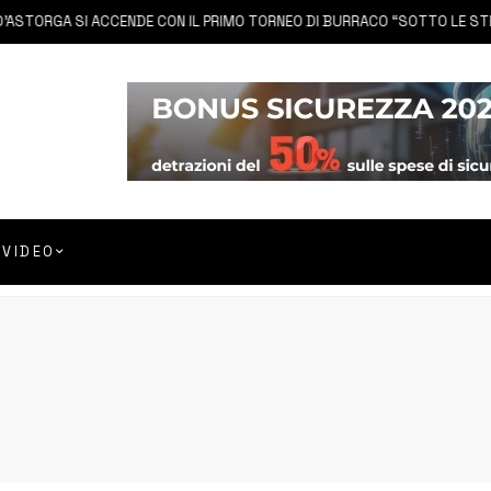
ORGA SI ACCENDE CON IL PRIMO TORNEO DI BURRACO “SOTTO LE STELLE”
VIDEO