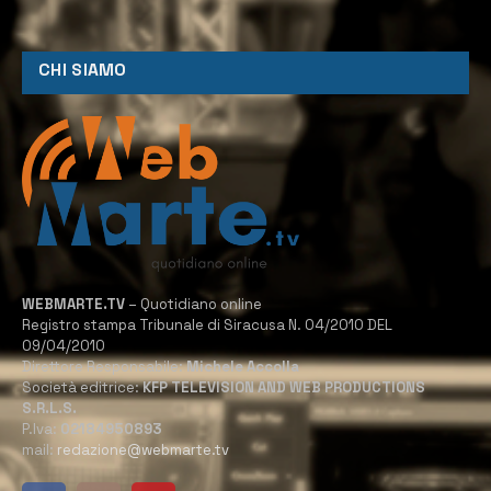
CHI SIAMO
WEBMARTE.TV
– Quotidiano online
Registro stampa Tribunale di Siracusa N. 04/2010 DEL
09/04/2010
Direttore Responsabile:
Michele Accolla
Società editrice:
KFP TELEVISION AND WEB PRODUCTIONS
S.R.L.S.
P.Iva:
02184950893
mail:
redazione@webmarte.tv