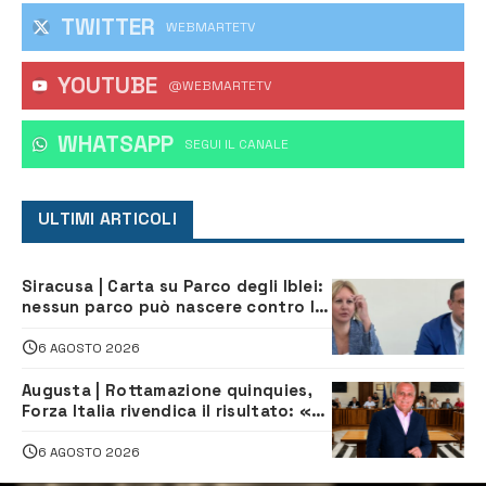
TWITTER
WEBMARTETV
YOUTUBE
@WEBMARTETV
WHATSAPP
‎SEGUI IL CANALE
ULTIMI ARTICOLI
Siracusa | Carta su Parco degli Iblei:
nessun parco può nascere contro le
comunità e il territorio
6 AGOSTO 2026
Augusta | Rottamazione quinquies,
Forza Italia rivendica il risultato: «La
proposta è nostra»
6 AGOSTO 2026