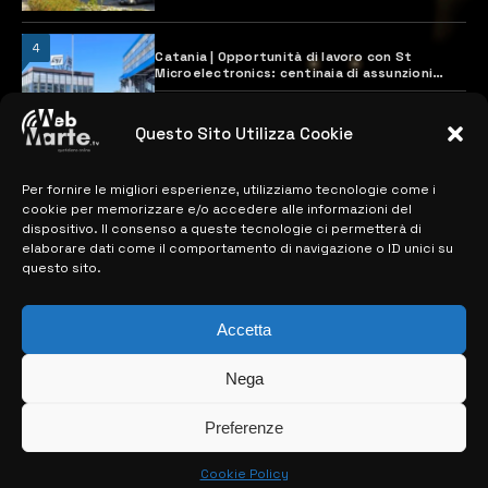
4
Catania | Opportunità di lavoro con St
Microelectronics: centinaia di assunzioni
previste
28 MARZO 2024
Questo Sito Utilizza Cookie
Per fornire le migliori esperienze, utilizziamo tecnologie come i
MAPPA DEL SITO
cookie per memorizzare e/o accedere alle informazioni del
dispositivo. Il consenso a queste tecnologie ci permetterà di
> NOTIZIE
elaborare dati come il comportamento di navigazione o ID unici su
questo sito.
> EDIZIONI LOCALI
> CONTATTI
Accetta
> INFO
Nega
Preferenze
Cookie Policy