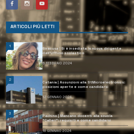
ARTICOLI PIÙ LETTI
1
Siracusa | Si è insediata la nuova dirigente
dell’Ufficio scolastico
6 FEBBRAIO 2024
2
Catania | Assunzioni alla StMicroelectronics:
posizioni aperte e come candidarsi
12 GENNAIO 2024
3
Pachino | Mancano docenti alla scuola
“Calleri”: requisiti e come candidarsi
18 GENNAIO 2024