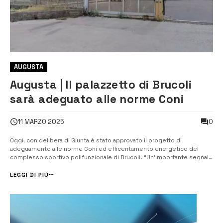
AUGUSTA
Augusta | Il palazzetto di Brucoli
sarà adeguato alle norme Coni
0
11 MARZO 2025
Oggi, con delibera di Giunta è stato approvato il progetto di
adeguamento alle norme Coni ed efficentamento energetico del
complesso sportivo polifunzionale di Brucoli. “Un’importante segnale
di attenzione per il borgo marinaro e per le attività sportive che vi si
svolgono. Attesto con soddisfazione l’attenzione
LEGGI DI PIÙ
dell’Amministrazione tutta most...