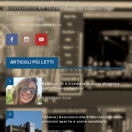
Direttore Responsabile:
Michele Accolla
Società editrice:
KFP TELEVISION AND WEB PRODUCTIONS
S.R.L.S.
P.Iva:
02184950893
mail:
redazione@webmarte.tv
ARTICOLI PIÙ LETTI
1
Siracusa | Si è insediata la nuova dirigente
dell’Ufficio scolastico
6 FEBBRAIO 2024
2
Catania | Assunzioni alla StMicroelectronics:
posizioni aperte e come candidarsi
12 GENNAIO 2024