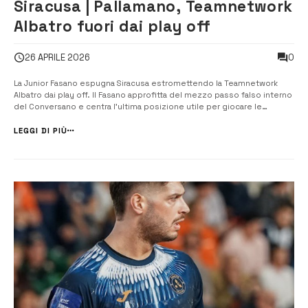
Siracusa | Pallamano, Teamnetwork
Albatro fuori dai play off
0
26 APRILE 2026
La Junior Fasano espugna Siracusa estromettendo la Teamnetwork
Albatro dai play off. Il Fasano approfitta del mezzo passo falso interno
del Conversano e centra l’ultima posizione utile per giocare le
semifinali scudetto. Siracusani con troppi infortunati e reduci da tre
sconfitte consecutive. In campo va l’orgoglio di chiudere una
LEGGI DI PIÙ
stagione, gi...