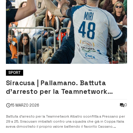
SPORT
Siracusa | Pallamano. Battuta
d’arresto per la Teamnetwork
Albatro sconfitta a Pressano
0
15 MARZO 2026
Battuta d’arresto per la Teamnetwork Albatro sconfitta a Pressano per
29 a 25. Siracusani imballati contro una squadra che già in Coppa Italia
aveva dimostrato il proprio valore battendo il favorito Cassano.
Angiolini e compagni concedono troppi spazi al tiro al sette di Dumnic