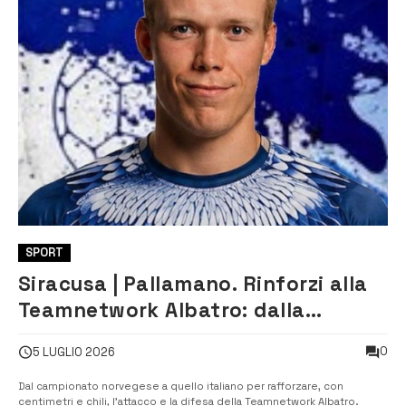
SPORT
Siracusa | Pallamano. Rinforzi alla
Teamnetwork Albatro: dalla
Norvegia arriva Jakob Falk
0
5 LUGLIO 2026
Lorentzen
Dal campionato norvegese a quello italiano per rafforzare, con
centimetri e chili, l’attacco e la difesa della Teamnetwork Albatro.