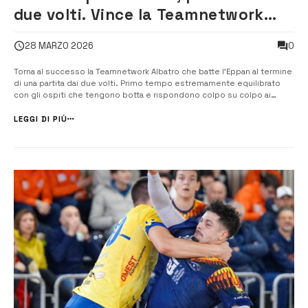
due volti. Vince la Teamnetwork
Albatro su Eppan
0
28 MARZO 2026
Torna al successo la Teamnetwork Albatro che batte l’Eppan al termine
di una partita dai due volti. Primo tempo estremamente equilibrato
con gli ospiti che tengono botta e rispondono colpo su colpo ai
padroni di casa. Partita difficile e già preannunciata dal tecnico Garralda
che aveva chiesto ai suoi ragazzi massima attenzione per tutti i [&h...
LEGGI DI PIÙ