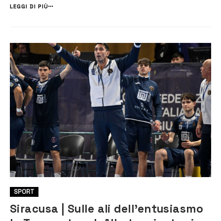
e si concedono troppi errori al tiro. Primo tempo chiuso in [&hell...
LEGGI DI PIÙ
SPORT
Siracusa | Sulle ali dell’entusiasmo