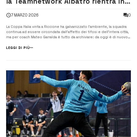
la Teamnetwork Albatro rientra in
campionato
0
7 MARZO 2026
La Coppa Italia vinta a Riccione ha galvanizzato l’ambiente, la squadra
continua ad essere circondata dall’affetto dei tifosi e dell’intera città,
ma per coach Mateo Garralda è tutto da archiviare: da oggi è di nuovo
campionato e ci sono da rincorrere i play off scudetto. Oggi, con
inizio alle 15.30, alla Palestra Acradina “Pino Corso” [&helli...
LEGGI DI PIÙ