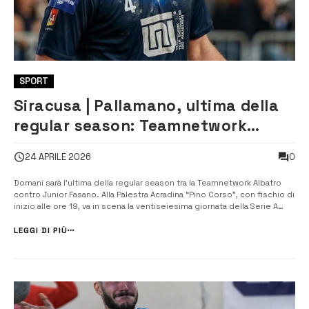
SPORT
Siracusa | Pallamano, ultima della
regular season: Teamnetwork
Albatro-Junior Fasano
0
24 APRILE 2026
Domani sarà l’ultima della regular season tra la Teamnetwork Albatro
contro Junior Fasano. Alla Palestra Acradina “Pino Corso”, con fischio di
inizio alle ore 19, va in scena la ventiseiesima giornata della Serie A
Gold. I siracusani, attualmente al terzo posto, si giocano l’accesso ai
play off in un sabato ad alta tensione. L’avversario – [&...
LEGGI DI PIÙ