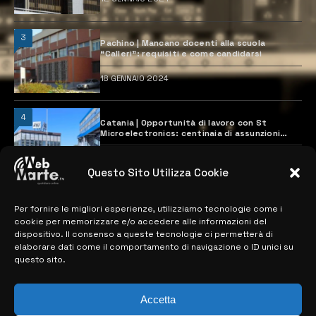
3
Pachino | Mancano docenti alla scuola
“Calleri”: requisiti e come candidarsi
18 GENNAIO 2024
4
Catania | Opportunità di lavoro con St
Microelectronics: centinaia di assunzioni
previste
28 MARZO 2024
Questo Sito Utilizza Cookie
Per fornire le migliori esperienze, utilizziamo tecnologie come i
MAPPA DEL SITO
cookie per memorizzare e/o accedere alle informazioni del
dispositivo. Il consenso a queste tecnologie ci permetterà di
> NOTIZIE
elaborare dati come il comportamento di navigazione o ID unici su
questo sito.
> EDIZIONI LOCALI
> CONTATTI
Accetta