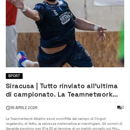
SPORT
Siracusa | Tutto rinviato all’ultima
di campionato. La Teamnetwork
Albatro sconfitta dal Cingoli
0
18 APRILE 2026
La Teamnetwork Albatro esce sconfitta dal campo di Cingoli
regalando, di fatto, la salvezza matematica ai marchigiani. Gli uomini di
Garralda perdono per 31 a 30 al termine di un match giocato sul filo