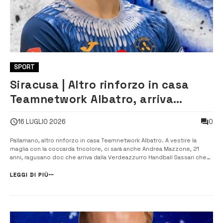
SPORT
Siracusa | Altro rinforzo in casa
Teamnetwork Albatro, arriva
Andrea Mazzone
0
16 LUGLIO 2026
Pallamano, altro rinforzo in casa Teamnetwork Albatro. A vestire la
maglia con la coccarda tricolore, ci sarà anche Andrea Mazzone, 21
anni, ragusano doc che arriva dalla Verdeazzurro Handball Sassari che
ha disputato il campionato di Serie A Silver. Mazzone, ala destra
mancina che fa della velocità una ulteriore caratteristica, è nato e
LEGGI DI PIÙ
cresc...