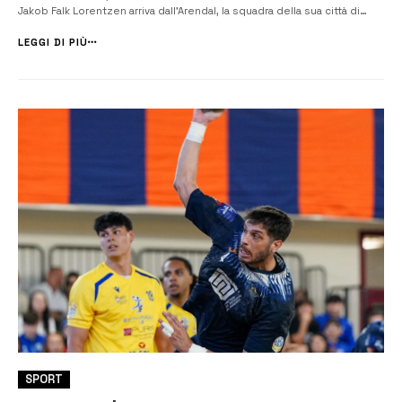
Jakob Falk Lorentzen arriva dall’Arendal, la squadra della sua città di
orgine, nella quale ha iniziato a giocare, a crescere fino a debuttare
nella massima serie nazionale. Lorentzen è già stato a Siracusa
LEGGI DI PIÙ
durant...
SPORT