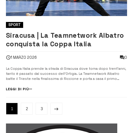
SPORT
Siracusa | La Teamnetwork Albatro
conquista la Coppa Italia
0
1 MARZO 2026
La Coppa Italia prende la strada di Siracusa dove torna dopo trent’anni,
tanto è passato dal successo dell’Ortigia. La Teamnetwork Albatro
batte il Trieste nella finalissima di Riccione e porta a casa il primo
trofeo nazionale. Il sette di Mateo Garralda domina per tutti i 60 minuti
e lascia spazio agli avversari soltanto negli ultimi [&hellip...
LEGGI DI PIÙ
1
2
3