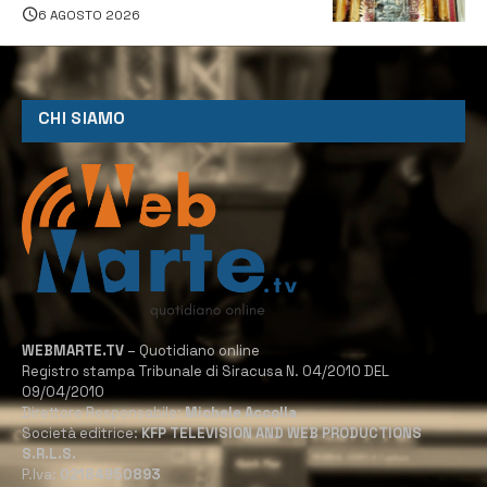
6 AGOSTO 2026
CHI SIAMO
WEBMARTE.TV
– Quotidiano online
Registro stampa Tribunale di Siracusa N. 04/2010 DEL
09/04/2010
Direttore Responsabile:
Michele Accolla
Società editrice:
KFP TELEVISION AND WEB PRODUCTIONS
S.R.L.S.
P.Iva:
02184950893