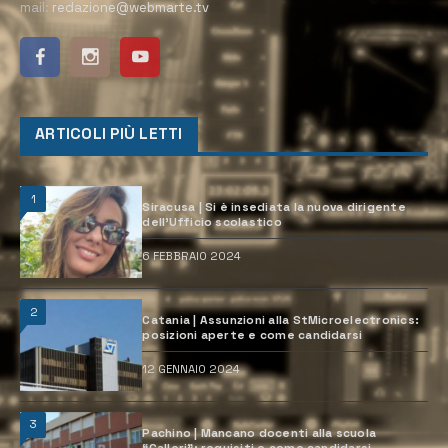
mail:
redazione@webmarte.tv
ARTICOLI PIÙ LETTI
1
Siracusa | Si è insediata la nuova dirigente
dell’Ufficio scolastico
6 FEBBRAIO 2024
2
Catania | Assunzioni alla StMicroelectronics:
posizioni aperte e come candidarsi
12 GENNAIO 2024
3
Pachino | Mancano docenti alla scuola
“Calleri”: requisiti e come candidarsi