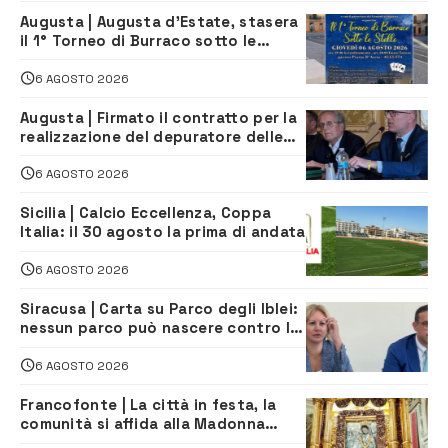
Augusta | Augusta d’Estate, stasera
il 1° Torneo di Burraco sotto le
Stelle: piazza D’Astorga già sold out
6 AGOSTO 2026
Augusta | Firmato il contratto per la
realizzazione del depuratore delle
acque reflue
6 AGOSTO 2026
Sicilia | Calcio Eccellenza, Coppa
Italia: il 30 agosto la prima di andata
6 AGOSTO 2026
Siracusa | Carta su Parco degli Iblei:
nessun parco può nascere contro le
comunità e il territorio
6 AGOSTO 2026
Francofonte | La città in festa, la
comunità si affida alla Madonna
della Neve tra fede e tradizione