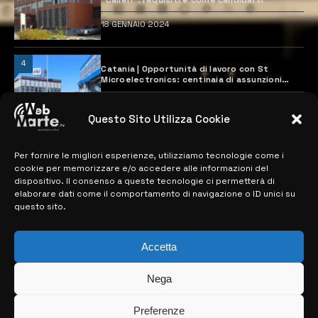
18 GENNAIO 2024
4
Catania | Opportunità di lavoro con St
Microelectronics: centinaia di assunzioni
previste
28 MARZO 2024
Questo Sito Utilizza Cookie
Per fornire le migliori esperienze, utilizziamo tecnologie come i
MAPPA DEL SITO
cookie per memorizzare e/o accedere alle informazioni del
dispositivo. Il consenso a queste tecnologie ci permetterà di
> NOTIZIE
elaborare dati come il comportamento di navigazione o ID unici su
questo sito.
> EDIZIONI LOCALI
> CONTATTI
Accetta
> INFO
Nega
Preferenze