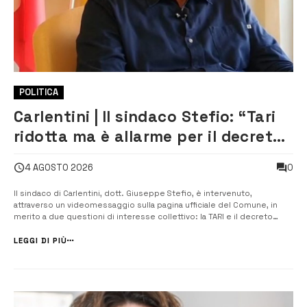
POLITICA
Carlentini | Il sindaco Stefio: “Tari
ridotta ma è allarme per il decreto
Calderoli”
0
4 AGOSTO 2026
Il sindaco di Carlentini, dott. Giuseppe Stefio, è intervenuto,
attraverso un videomessaggio sulla pagina ufficiale del Comune, in
merito a due questioni di interesse collettivo: la TARI e il decreto
Calderoli. “La prima è relativa alla Delibera che venerdì scorso ha
adottato il Consiglio Comunale, con cui si è determinata una riduzione
LEGGI DI PIÙ
della ...