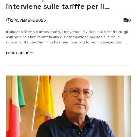
interviene sulle tariffe per il
servizio di asilo nido: “è stata
0
2 NOVEMBRE 2025
montata una disinformazione sui
social”
Il sindaco Stefio è intervenuto, attraverso un video, sulle tariffe degli
asili nido “è stata montata una disinformazione sui social circa le
nuove tariffe che l’amministrazione ha adottato per il servizio degli
asili nido”, ha esordito. “L’amarezza viene dal fatto che tutto parte da
una forza politica rappresentata da un consiglie...
LEGGI DI PIÙ