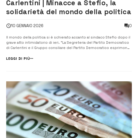
Carlentini | Minacce a Stefio, la
solidarietà del mondo della politica
0
10 GENNAIO 2026
Il mondo della politica si è schierato accanto al sindaco Stefio dopo il
grave atto intimidatorio di ieri. “La Segreteria del Partito Democratico
di Carlentini e il Gruppo consiliare del Partito Democratico esprimono
ferma condanna per il grave atto intimidatorio rivolto al Sindaco
Giuseppe Stefio”, fanno sapere. “L’invio di ...
LEGGI DI PIÙ