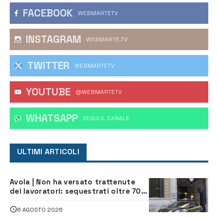
FACEBOOK
WEBMARTETV
INSTAGRAM
WEBMARTE.TV
TWITTER
WEBMARTETV
YOUTUBE
@WEBMARTETV
WHATSAPP
‎SEGUI IL CANALE
ULTIMI ARTICOLI
Avola | Non ha versato trattenute
dei lavoratori: sequestrati oltre 700
mila euro a imprenditore della
climatizzazione
6 AGOSTO 2026