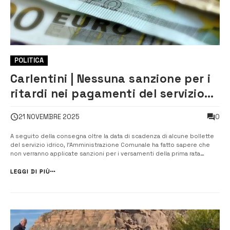
POLITICA
Carlentini | Nessuna sanzione per i
ritardi nei pagamenti del servizio
idrico
0
21 NOVEMBRE 2025
A seguito della consegna oltre la data di scadenza di alcune bollette
del servizio idrico, l’Amministrazione Comunale ha fatto sapere che
non verranno applicate sanzioni per i versamenti della prima rata
effettuati in ritardo. La decisione è stata adottata per tutelare gli
utenti coinvolti e garantire una corretta gestione del servizio, evitan...
LEGGI DI PIÙ