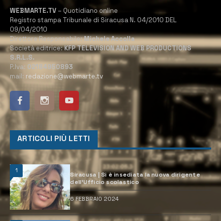
WEBMARTE.TV
– Quotidiano online
Registro stampa Tribunale di Siracusa N. 04/2010 DEL
09/04/2010
Direttore Responsabile:
Michele Accolla
Società editrice:
KFP TELEVISION AND WEB PRODUCTIONS
S.R.L.S.
P.Iva:
02184950893
mail:
redazione@webmarte.tv
ARTICOLI PIÙ LETTI
1
Siracusa | Si è insediata la nuova dirigente
dell’Ufficio scolastico
6 FEBBRAIO 2024