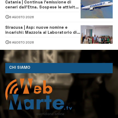
Catania | Continua l’emissione di
ceneri dall’Etna. Sospese le attività
all’aeroporto di Fontanarossa
8 AGOSTO 2026
Siracusa | Asp: nuove nomine e
incarichi: Mazzola al Laboratorio di
Sanità pubblica, Matteliano al
Servizio Legale
8 AGOSTO 2026
CHI SIAMO