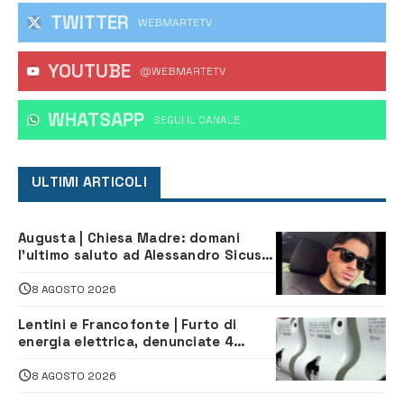
TWITTER
WEBMARTETV
YOUTUBE
@WEBMARTETV
WHATSAPP
‎SEGUI IL CANALE
ULTIMI ARTICOLI
Augusta | Chiesa Madre: domani
l’ultimo saluto ad Alessandro Sicuso,
morto in un incidente stradale
8 AGOSTO 2026
Lentini e Francofonte | Furto di
energia elettrica, denunciate 4
persone
8 AGOSTO 2026