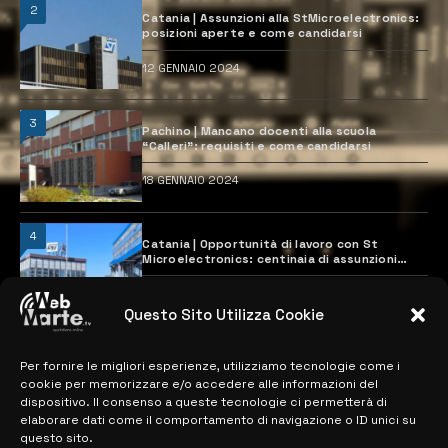
2
Catania | Assunzioni alla StMicroelectronics:
posizioni aperte e come candidarsi
12 GENNAIO 2024
3
Pachino | Mancano docenti alla scuola
“Calleri”: requisiti e come candidarsi
18 GENNAIO 2024
4
Catania | Opportunità di lavoro con St
Microelectronics: centinaia di assunzioni
previste
28 MARZO 2024
Questo Sito Utilizza Cookie
Per fornire le migliori esperienze, utilizziamo tecnologie come i
MAPPA DEL SITO
cookie per memorizzare e/o accedere alle informazioni del
dispositivo. Il consenso a queste tecnologie ci permetterà di
> NOTIZIE
elaborare dati come il comportamento di navigazione o ID unici su
questo sito.