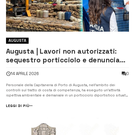
AUGUSTA
Augusta | Lavori non autorizzati:
sequestro porticciolo e denuncia
penale
0
14 APRILE 2026
Personale della Capitaneria di Porto di Augusta, nell’ambito dei
controlli sul tratto di costa di competenza, ha eseguito un’attività
ispettiva ambientale e demaniale in un porticciolo diportistico situato
lungo il litorale nord del compartimento marittimo. Per l’infrastruttura
in questione risultava rilasciata un’autorizzazione alla realizzaz...
LEGGI DI PIÙ