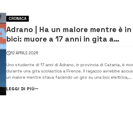
CRONACA
Adrano | Ha un malore mentre è in
bici: muore a 17 anni in gita a
Firenze
12 APRILE 2026
Uno studente di 17 anni di Adrano, in provincia di Catania, è mo
durante una gita scolastica a Firenze. Il ragazzo avrebbe accu
un malore mentre stava facendo un giro su una bici elettrica,
perdendo i sensi senza più riprendersi. La Procura toscana ha
LEGGI DI PIÙ
disposto il sequestro della salma per l’autopsia che è prevista
per […]...