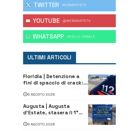
TWITTER
WEBMARTETV
YOUTUBE
@WEBMARTETV
WHATSAPP
‎SEGUI IL CANALE
ULTIMI ARTICOLI
Floridia | Detenzione a
fini di spaccio di crack:
arrestato 22enne
6 AGOSTO 2026
Augusta | Augusta
d’Estate, stasera il 1°
Torneo di Burraco sotto
6 AGOSTO 2026
le Stelle: piazza