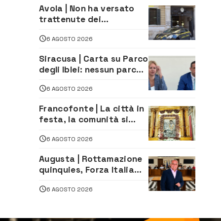
D’Astorga già sold out
Avola | Non ha versato
trattenute dei
lavoratori: sequestrati
6 AGOSTO 2026
oltre 700 mila euro a
imprenditore della
Siracusa | Carta su Parco
climatizzazione
degli Iblei: nessun parco
può nascere contro le
6 AGOSTO 2026
comunità e il territorio
Francofonte | La città in
festa, la comunità si
affida alla Madonna
6 AGOSTO 2026
della Neve tra fede e
tradizione
Augusta | Rottamazione
quinquies, Forza Italia
rivendica il risultato:
6 AGOSTO 2026
«La proposta è nostra»