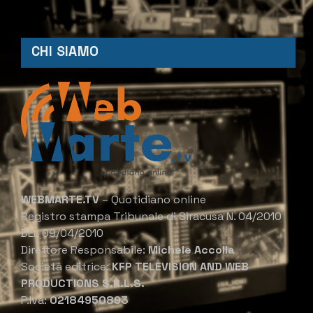
CHI SIAMO
WEBMARTE.TV
– Quotidiano online
Registro stampa Tribunale di Siracusa N. 04/2010
DEL 09/04/2010
Direttore Responsabile:
Michele Accolla
Società editrice:
KFP TELEVISION AND WEB
PRODUCTIONS S.R.L.S.
P.Iva:
02184950893