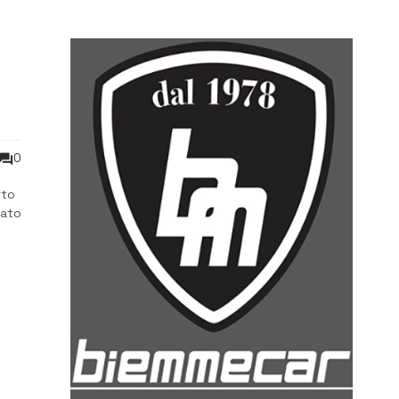
0
rto
sato