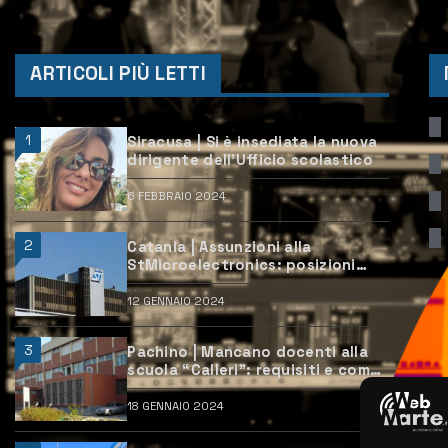
ARTICOLI PIÙ LETTI
1
Siracusa | Si è insediata la nuova
dirigente dell’Ufficio scolastico
6 FEBBRAIO 2024
2
Catania | Assunzioni alla
StMicroelectronics: posizioni
aperte e come candidarsi
12 GENNAIO 2024
3
Pachino | Mancano docenti alla
scuola “Calleri”: requisiti e come
candidarsi
18 GENNAIO 2024