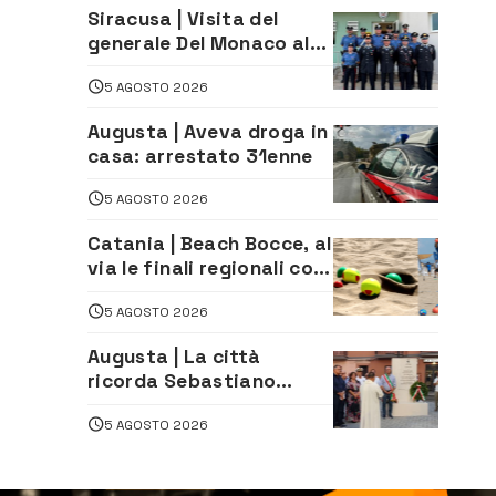
Siracusa | Visita del
generale Del Monaco al
comando dei Carabinieri
5 AGOSTO 2026
e alle Stazioni di Ortigia,
Carlentini, Ferla e
Augusta | Aveva droga in
Sortino
casa: arrestato 31enne
5 AGOSTO 2026
Catania | Beach Bocce, al
via le finali regionali con
vista sui Tricolori
5 AGOSTO 2026
Augusta | La città
ricorda Sebastiano
Campisi: inaugurata la
5 AGOSTO 2026
piazza dedicata al
minatore morto nella
tragedia di Marcinelle