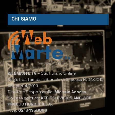
CHI SIAMO
WEBMARTE.TV
– Quotidiano online
Registro stampa Tribunale di Siracusa N. 04/2010
DEL 09/04/2010
Direttore Responsabile:
Michele Accolla
Società editrice:
KFP TELEVISION AND WEB
PRODUCTIONS S.R.L.S.
P.Iva:
02184950893