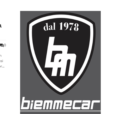
a
0
n
si
er
i