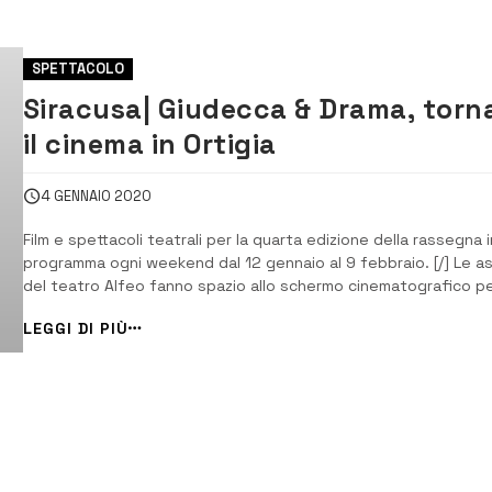
SPETTACOLO
Siracusa| Giudecca & Drama, torn
il cinema in Ortigia
4 GENNAIO 2020
Film e spettacoli teatrali per la quarta edizione della rassegna i
programma ogni weekend dal 12 gennaio al 9 febbraio. [/] Le as
del teatro Alfeo fanno spazio allo schermo cinematografico p
una proiezione straordinaria che inaugurerà la quarta edizione d
LEGGI DI PIÙ
“Giudecca & Drama”, la rassegna nata da un’idea di Alfredo
Mauceri della compag...