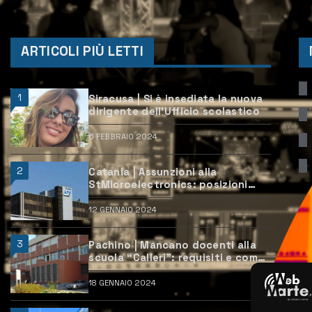
ARTICOLI PIÙ LETTI
1
Siracusa | Si è insediata la nuova
dirigente dell’Ufficio scolastico
6 FEBBRAIO 2024
2
Catania | Assunzioni alla
StMicroelectronics: posizioni
aperte e come candidarsi
12 GENNAIO 2024
3
Pachino | Mancano docenti alla
scuola “Calleri”: requisiti e come
candidarsi
18 GENNAIO 2024