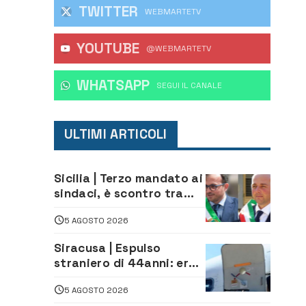
TWITTER
WEBMARTETV
YOUTUBE
@WEBMARTETV
WHATSAPP
‎SEGUI IL CANALE
ULTIMI ARTICOLI
Sicilia | Terzo mandato ai
sindaci, è scontro tra
Lega e Mpa Grande
5 AGOSTO 2026
Sicilia, e Schifani cerca
di sfilarsi
Siracusa | Espulso
straniero di 44anni: era
in carcere per gravi reati
5 AGOSTO 2026