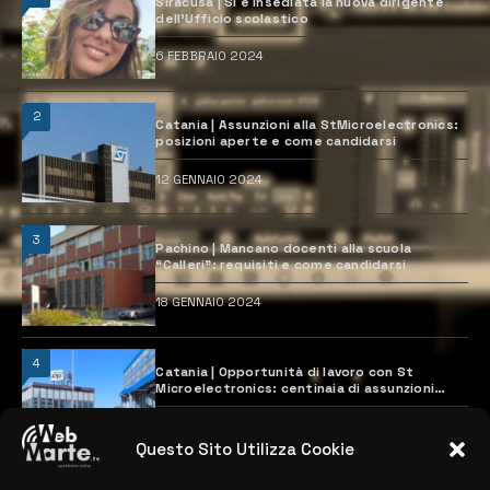
Siracusa | Si è insediata la nuova dirigente
dell’Ufficio scolastico
6 FEBBRAIO 2024
2
Catania | Assunzioni alla StMicroelectronics:
posizioni aperte e come candidarsi
12 GENNAIO 2024
3
Pachino | Mancano docenti alla scuola
“Calleri”: requisiti e come candidarsi
18 GENNAIO 2024
4
Catania | Opportunità di lavoro con St
Microelectronics: centinaia di assunzioni
previste
28 MARZO 2024
Questo Sito Utilizza Cookie