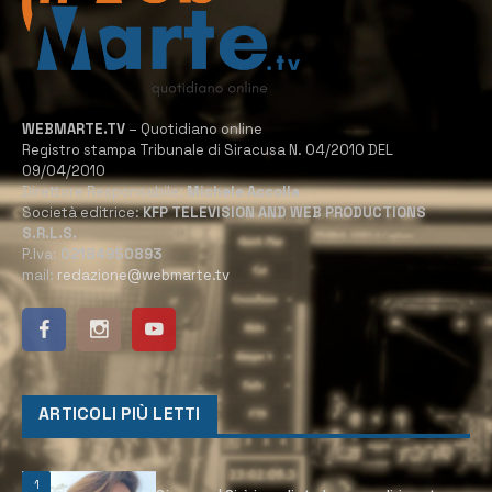
WEBMARTE.TV
– Quotidiano online
Registro stampa Tribunale di Siracusa N. 04/2010 DEL
09/04/2010
Direttore Responsabile:
Michele Accolla
Società editrice:
KFP TELEVISION AND WEB PRODUCTIONS
S.R.L.S.
P.Iva:
02184950893
mail:
redazione@webmarte.tv
ARTICOLI PIÙ LETTI
1