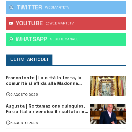
TWITTER
WEBMARTETV
YOUTUBE
@WEBMARTETV
WHATSAPP
‎SEGUI IL CANALE
ULTIMI ARTICOLI
Francofonte | La città in festa, la
comunità si affida alla Madonna
della Neve tra fede e tradizione
6 AGOSTO 2026
Augusta | Rottamazione quinquies,
Forza Italia rivendica il risultato: «La
proposta è nostra»
6 AGOSTO 2026