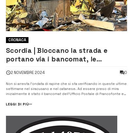
CRONACA
Scordia | Bloccano la strada e
portano via i bancomat, le
immagini della rapina finiscono in
0
2 NOVEMBRE 2024
rete
Non si arresta l’ondata di rapine che si sta verificando in queste ultime
settimane nel siracusano e nel catanese. Ad essere preso di mira
inizialmente è stato il bancomat dell’Ufficio Postale di Francofonte e
dopo qualche giorno è toccato a Vizzini dove si è verificata la rapina ai
danni di due istituti. Stavolta invece ad […]
LEGGI DI PIÙ