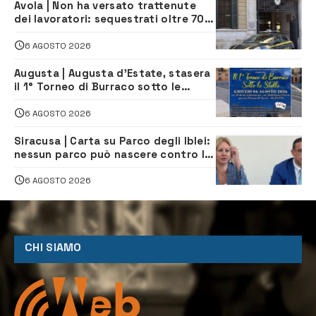
Avola | Non ha versato trattenute
dei lavoratori: sequestrati oltre 700
mila euro a imprenditore della
climatizzazione
6 AGOSTO 2026
Augusta | Augusta d’Estate, stasera
il 1° Torneo di Burraco sotto le
Stelle: piazza D’Astorga già sold out
6 AGOSTO 2026
Siracusa | Carta su Parco degli Iblei:
nessun parco può nascere contro le
comunità e il territorio
6 AGOSTO 2026
CHI SIAMO