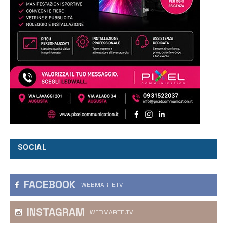
SOCIAL
FACEBOOK
WEBMARTETV
INSTAGRAM
WEBMARTE.TV