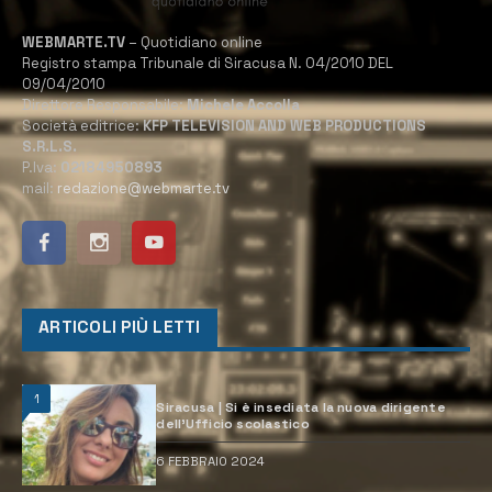
WEBMARTE.TV
– Quotidiano online
Registro stampa Tribunale di Siracusa N. 04/2010 DEL
09/04/2010
Direttore Responsabile:
Michele Accolla
Società editrice:
KFP TELEVISION AND WEB PRODUCTIONS
S.R.L.S.
P.Iva:
02184950893
mail:
redazione@webmarte.tv
ARTICOLI PIÙ LETTI
1
Siracusa | Si è insediata la nuova dirigente
dell’Ufficio scolastico
6 FEBBRAIO 2024