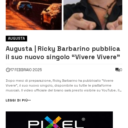
AUGUSTA
Augusta | Ricky Barbarino pubblica
il suo nuovo singolo “Vivere Vivere”
0
17 FEBBRAIO 2025
Dopo mesi di preparazione, Ricky Barbarino ha pubblicato “Vivere
Vivere”, il suo nuovo singolo, disponibile su tutte le piattaforme
musicali. Il video ufficiale del brano sarà presto visibile su YouTube. Il
giovane rocker di Augusta, noto per la sua determinazione nel
perseguire il sogno musicale, racconta il significato del nuovo ...
LEGGI DI PIÙ