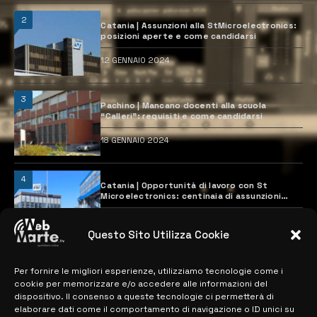
2
Catania | Assunzioni alla StMicroelectronics:
posizioni aperte e come candidarsi
12 GENNAIO 2024
3
Pachino | Mancano docenti alla scuola
“Calleri”: requisiti e come candidarsi
18 GENNAIO 2024
4
Catania | Opportunità di lavoro con St
Microelectronics: centinaia di assunzioni
previste
28 MARZO 2024
Questo Sito Utilizza Cookie
Per fornire le migliori esperienze, utilizziamo tecnologie come i
MAPPA DEL SITO
cookie per memorizzare e/o accedere alle informazioni del
dispositivo. Il consenso a queste tecnologie ci permetterà di
> NOTIZIE
elaborare dati come il comportamento di navigazione o ID unici su