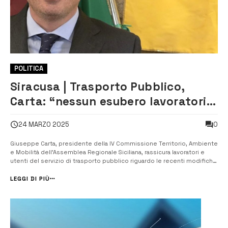
POLITICA
Siracusa | Trasporto Pubblico,
Carta: “nessun esubero lavoratori
AST, garanzie per il servizio”
0
24 MARZO 2025
Giuseppe Carta, presidente della IV Commissione Territorio, Ambiente
e Mobilità dell’Assemblea Regionale Siciliana, rassicura lavoratori e
utenti del servizio di trasporto pubblico riguardo le recenti modifiche
al sistema di gestione delle tratte in Sicilia. Il nuovo inizio del servizio,
previsto inizialmente per il 1° aprile, è stato rinviato...
LEGGI DI PIÙ