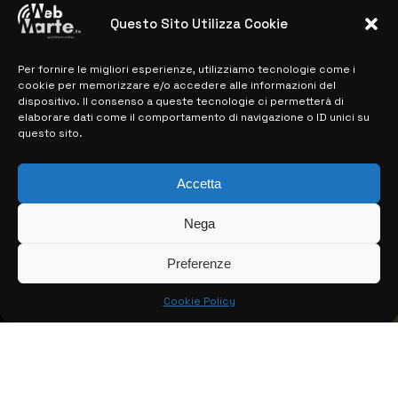
28 MARZO 2024
Questo Sito Utilizza Cookie
Per fornire le migliori esperienze, utilizziamo tecnologie come i
MAPPA DEL SITO
cookie per memorizzare e/o accedere alle informazioni del
dispositivo. Il consenso a queste tecnologie ci permetterà di
> NOTIZIE
elaborare dati come il comportamento di navigazione o ID unici su
questo sito.
> EDIZIONI LOCALI
> CONTATTI
Accetta
> INFO
Nega
Preferenze
Cookie Policy
© COPYRIGHT 2026:
KFP TELEVISION AND WEB PRODUCTIONS
S.R.L.S.
– P.IVA: 02184950893 – TUTTI I DIRITTI RISERVATI –