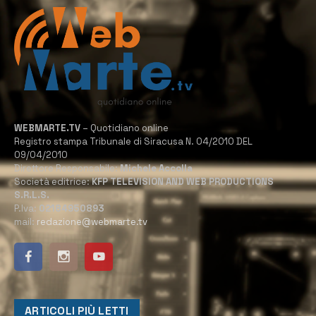
WEBMARTE.TV
– Quotidiano online
Registro stampa Tribunale di Siracusa N. 04/2010 DEL
09/04/2010
Direttore Responsabile:
Michele Accolla
Società editrice:
KFP TELEVISION AND WEB PRODUCTIONS
S.R.L.S.
P.Iva:
02184950893
mail:
redazione@webmarte.tv
ARTICOLI PIÙ LETTI