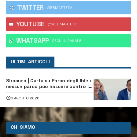
TWITTER
WEBMARTETV
YOUTUBE
@WEBMARTETV
WHATSAPP
‎SEGUI IL CANALE
ULTIMI ARTICOLI
Siracusa | Carta su Parco degli Iblei:
nessun parco può nascere contro le
comunità e il territorio
6 AGOSTO 2026
CHI SIAMO