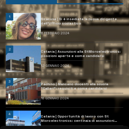
1
Siracusa | Si è insediata la nuova dirigente
dell’Ufficio scolastico
6 FEBBRAIO 2024
2
Catania | Assunzioni alla StMicroelectronics:
posizioni aperte e come candidarsi
12 GENNAIO 2024
3
Pachino | Mancano docenti alla scuola
“Calleri”: requisiti e come candidarsi
18 GENNAIO 2024
4
Catania | Opportunità di lavoro con St
Microelectronics: centinaia di assunzioni
previste