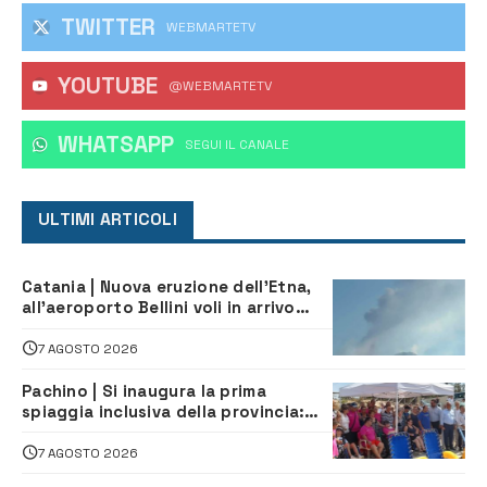
TWITTER
WEBMARTETV
YOUTUBE
@WEBMARTETV
WHATSAPP
‎SEGUI IL CANALE
ULTIMI ARTICOLI
Catania | Nuova eruzione dell’Etna,
all’aeroporto Bellini voli in arrivo
dirottati
7 AGOSTO 2026
Pachino | Si inaugura la prima
spiaggia inclusiva della provincia:
assistenza e prevenzione aperte a
tutti
7 AGOSTO 2026