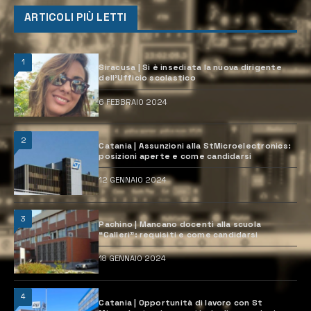
ARTICOLI PIÙ LETTI
1
Siracusa | Si è insediata la nuova dirigente
dell’Ufficio scolastico
6 FEBBRAIO 2024
2
Catania | Assunzioni alla StMicroelectronics:
posizioni aperte e come candidarsi
12 GENNAIO 2024
3
Pachino | Mancano docenti alla scuola
“Calleri”: requisiti e come candidarsi
18 GENNAIO 2024
4
Catania | Opportunità di lavoro con St