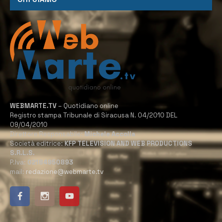
WEBMARTE.TV
– Quotidiano online
Registro stampa Tribunale di Siracusa N. 04/2010 DEL
09/04/2010
Direttore Responsabile:
Michele Accolla
Società editrice:
KFP TELEVISION AND WEB PRODUCTIONS
S.R.L.S.
P.Iva:
02184950893
mail:
redazione@webmarte.tv