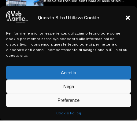
Microelectronics: centinaia di assunzioni
previste
28 MARZO 2024
Questo Sito Utilizza Cookie
Per fornire le migliori esperienze, utilizziamo tecnologie come i
MAPPA DEL SITO
cookie per memorizzare e/o accedere alle informazioni del
dispositivo. Il consenso a queste tecnologie ci permetterà di
> NOTIZIE
elaborare dati come il comportamento di navigazione o ID unici su
questo sito.
> EDIZIONI LOCALI
Accetta
> CONTATTI
> INFO
Nega
Preferenze
Cookie Policy