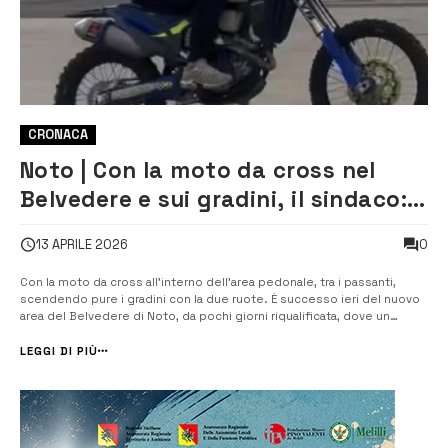
CRONACA
Noto | Con la moto da cross nel
Belvedere e sui gradini, il sindaco:
“incivile e pericoloso”
0
13 APRILE 2026
Con la moto da cross all’interno dell’area pedonale, tra i passanti,
scendendo pure i gradini con la due ruote. È successo ieri del nuovo
area del Belvedere di Noto, da pochi giorni riqualificata, dove un
motociclista ha percorso l’area pedonale mettendo a rischio la
sicurezza delle persone presenti, arrivando persino a scendere i
LEGGI DI PIÙ
gradini con ...