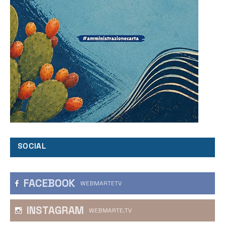
SOCIAL
FACEBOOK
WEBMARTETV
INSTAGRAM
WEBMARTE.TV