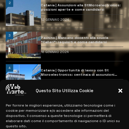
2
Catania | Assunzioni alla StMicroelectronics:
posizioni aperte e come candidarsi
12 GENNAIO 2024
3
Pachino | Mancano docenti alla scuola
“Calleri”: requisiti e come candidarsi
18 GENNAIO 2024
4
Catania | Opportunità di lavoro con St
Microelectronics: centinaia di assunzioni
previste
28 MARZO 2024
Questo Sito Utilizza Cookie
Per fornire le migliori esperienze, utilizziamo tecnologie come i
MAPPA DEL SITO
cookie per memorizzare e/o accedere alle informazioni del
dispositivo. Il consenso a queste tecnologie ci permetterà di
> NOTIZIE
elaborare dati come il comportamento di navigazione o ID unici su
questo sito.