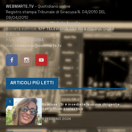
WEBMARTE.TV
– Quotidiano online
Registro stampa Tribunale di Siracusa N. 04/2010 DEL
09/04/2010
Direttore Responsabile:
Michele Accolla
Società editrice:
KFP TELEVISION AND WEB PRODUCTIONS
S.R.L.S.
P.Iva:
02184950893
mail:
redazione@webmarte.tv
ARTICOLI PIÙ LETTI
1
Siracusa | Si è insediata la nuova dirigente
dell’Ufficio scolastico
6 FEBBRAIO 2024