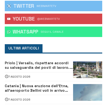
TWITTER
WEBMARTETV
YOUTUBE
@WEBMARTETV
WHATSAPP
‎SEGUI IL CANALE
ULTIMI ARTICOLI
Priolo | Versalis, rispettare accordi
su salvaguardia dei posti di lavoro. Il
sindaco scrive alla società
7 AGOSTO 2026
Catania | Nuova eruzione dell’Etna,
all’aeroporto Bellini voli in arrivo
dirottati
7 AGOSTO 2026