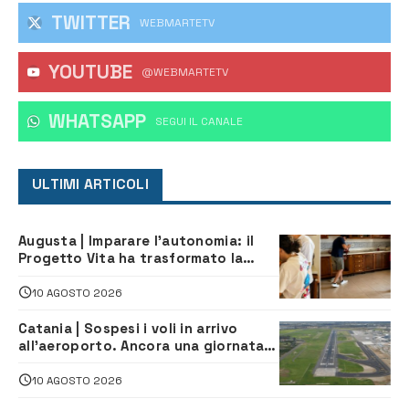
TWITTER
WEBMARTETV
YOUTUBE
@WEBMARTETV
WHATSAPP
‎SEGUI IL CANALE
ULTIMI ARTICOLI
Augusta | Imparare l’autonomia: il
Progetto Vita ha trasformato la
quotidianità in una palestra di
indipendenza
10 AGOSTO 2026
Catania | Sospesi i voli in arrivo
all’aeroporto. Ancora una giornata
di disagi per i viaggiatori
10 AGOSTO 2026