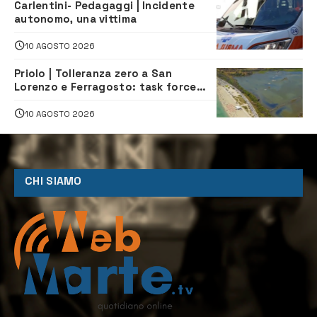
Carlentini- Pedagaggi | Incidente
autonomo, una vittima
10 AGOSTO 2026
Priolo | Tolleranza zero a San
Lorenzo e Ferragosto: task force
contro degrado e caos sul litorale,
navette gratuite
10 AGOSTO 2026
CHI SIAMO