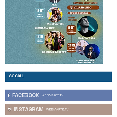
SOCIAL
FACEBOOK
WEBMARTETV
INSTAGRAM
WEBMARTE.TV