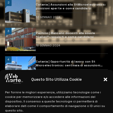
2
Catania | Assunzioni alla StMicroelectronics:
posizioni aperte e come candidarsi
12 GENNAIO 2024
3
Pachino | Mancano docenti alla scuola
“Calleri”: requisiti e come candidarsi
18 GENNAIO 2024
4
Catania | Opportunità di lavoro con St
Microelectronics: centinaia di assunzioni
previste
28 MARZO 2024
Questo Sito Utilizza Cookie
Per fornire le migliori esperienze, utilizziamo tecnologie come i
MAPPA DEL SITO
cookie per memorizzare e/o accedere alle informazioni del
dispositivo. Il consenso a queste tecnologie ci permetterà di
> NOTIZIE
elaborare dati come il comportamento di navigazione o ID unici su
questo sito.