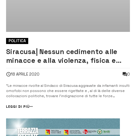
POLITICA
Siracusa| Nessun cedimento alle
minacce e alla violenza, fisica e
verbale
0
18 APRILE 2020
“Le minacce rivolte al Sindaco di Siracusa aggravate da infamanti insulti
omofobi non possono che essere rigettate e , al di là delle diverse
collocazioni politiche, trovare l’indignazione di tutte le forze
politiche, sociali e dell’intera comunità”. [/] Solidarietà al sindaco di
Siracusa Francesco Italia, ma anche un invito a tutt...
LEGGI DI PIÙ