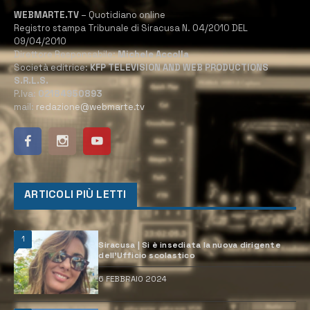
WEBMARTE.TV
– Quotidiano online
Registro stampa Tribunale di Siracusa N. 04/2010 DEL
09/04/2010
Direttore Responsabile:
Michele Accolla
Società editrice:
KFP TELEVISION AND WEB PRODUCTIONS
S.R.L.S.
P.Iva:
02184950893
mail:
redazione@webmarte.tv
ARTICOLI PIÙ LETTI
1
Siracusa | Si è insediata la nuova dirigente
dell’Ufficio scolastico
6 FEBBRAIO 2024