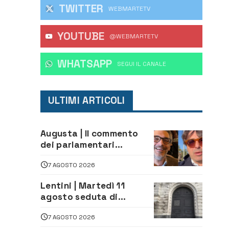
TWITTER
WEBMARTETV
YOUTUBE
@WEBMARTETV
WHATSAPP
‎SEGUI IL CANALE
ULTIMI ARTICOLI
Augusta | Il commento
dei parlamentari
Cannata e Auteri dopo la
7 AGOSTO 2026
firma del contatto per il
depuratore
Lentini | Martedì 11
agosto seduta di
Consiglio Comunale
7 AGOSTO 2026