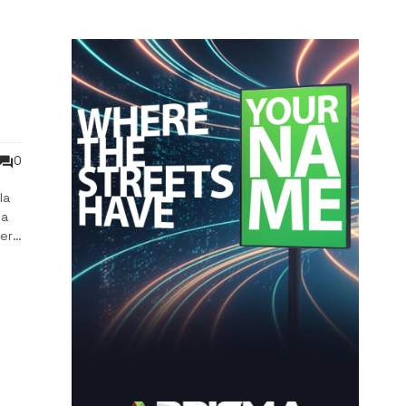
0
la
ma
per
oli