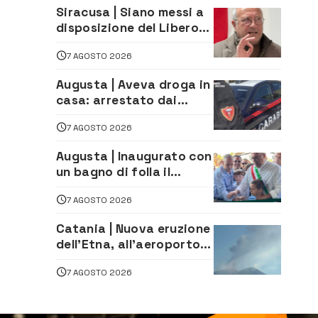
Siracusa | Siano messi a
disposizione del Libero
Consorzio tutti gli atti
7 AGOSTO 2026
relativi alla
privatizzazione della Sac
Augusta | Aveva droga in
casa: arrestato dai
Carabinieri 31enne
7 AGOSTO 2026
Augusta | Inaugurato con
un bagno di folla il
McDonald’s di via Aldo
7 AGOSTO 2026
Moro
Catania | Nuova eruzione
dell’Etna, all’aeroporto
Bellini voli in arrivo
7 AGOSTO 2026
dirottati