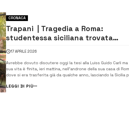
CRONACA
Trapani | Tragedia a Roma:
studentessa siciliana trovata
senza vita. Aveva 23 anni
17 APRILE 2026
Avrebbe dovuto discutere oggi la tesi alla Luiss Guido Carli ma 
sua vita è finita, ieri mattina, nell’androne della sua casa di Ro
dove si era trasferita già da qualche anno, lasciando la Sicilia 
studiare all’ università capitolina. Qui è stata trovata morta a s
LEGGI DI PIÙ
23 anni Miriam Indelicato, studentessa siciliana cresciuta nel
[&helli...