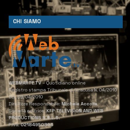
CHI SIAMO
WEBMARTE.TV
– Quotidiano online
Registro stampa Tribunale di Siracusa N. 04/2010
DEL 09/04/2010
Direttore Responsabile:
Michele Accolla
Società editrice:
KFP TELEVISION AND WEB
PRODUCTIONS S.R.L.S.
P.Iva:
02184950893