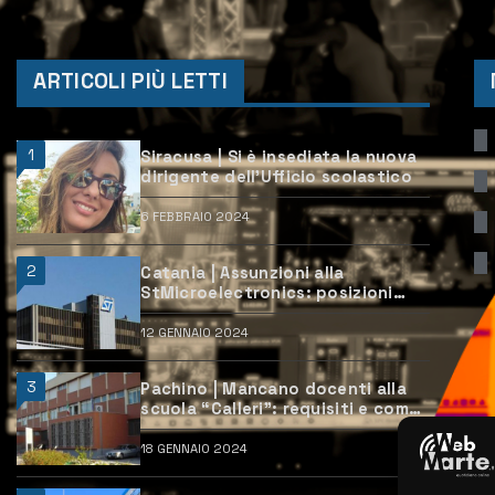
ARTICOLI PIÙ LETTI
1
Siracusa | Si è insediata la nuova
dirigente dell’Ufficio scolastico
6 FEBBRAIO 2024
2
Catania | Assunzioni alla
StMicroelectronics: posizioni
aperte e come candidarsi
12 GENNAIO 2024
3
Pachino | Mancano docenti alla
scuola “Calleri”: requisiti e come
candidarsi
18 GENNAIO 2024