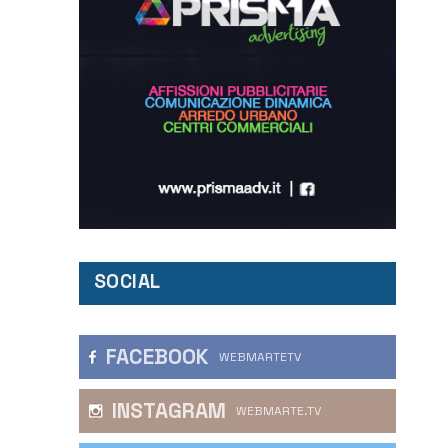
SOCIAL
FACEBOOK
WEBMARTETV
INSTAGRAM
WEBMARTE.TV