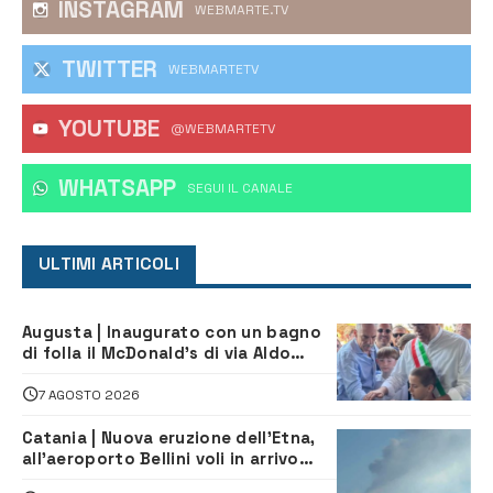
INSTAGRAM
WEBMARTE.TV
TWITTER
WEBMARTETV
YOUTUBE
@WEBMARTETV
WHATSAPP
‎SEGUI IL CANALE
ULTIMI ARTICOLI
Augusta | Inaugurato con un bagno
di folla il McDonald’s di via Aldo
Moro
7 AGOSTO 2026
Catania | Nuova eruzione dell’Etna,
all’aeroporto Bellini voli in arrivo
dirottati