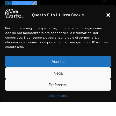
4
Catania | Opportunità di lavoro con St
Microelectronics: centinaia di assunzioni
previste
Questo Sito Utilizza Cookie
28 MARZO 2024
Per fornire le migliori esperienze, utilizziamo tecnologie come i
cookie per memorizzare e/o accedere alle informazioni del
dispositivo. Il consenso a queste tecnologie ci permetterà di
MAPPA DEL SITO
elaborare dati come il comportamento di navigazione o ID unici su
questo sito.
> NOTIZIE
Accetta
> EDIZIONI LOCALI
> CONTATTI
Nega
> INFO
Preferenze
Cookie Policy