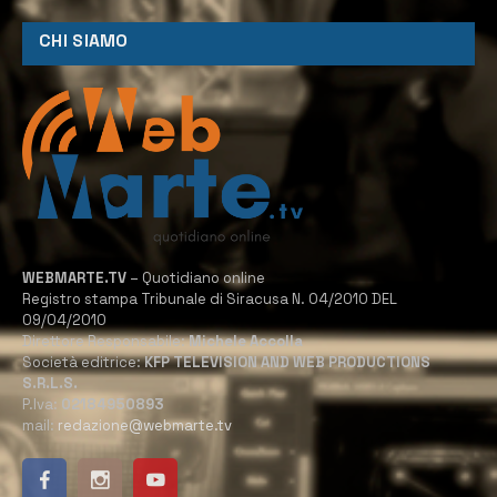
CHI SIAMO
WEBMARTE.TV
– Quotidiano online
Registro stampa Tribunale di Siracusa N. 04/2010 DEL
09/04/2010
Direttore Responsabile:
Michele Accolla
Società editrice:
KFP TELEVISION AND WEB PRODUCTIONS
S.R.L.S.
P.Iva:
02184950893
mail:
redazione@webmarte.tv