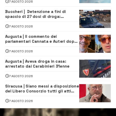
7 AGOSTO 2026
Buccheri | Detenzione a fini di
spaccio di 27 dosi di droga:
denunciati tre 20enni
7 AGOSTO 2026
Augusta | Il commento dei
parlamentari Cannata e Auteri dopo
la firma del contatto per il
depuratore
7 AGOSTO 2026
Augusta | Aveva droga in casa:
arrestato dai Carabinieri 31enne
7 AGOSTO 2026
Siracusa | Siano messi a disposizione
del Libero Consorzio tutti gli atti
relativi alla privatizzazione della Sac
7 AGOSTO 2026