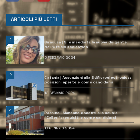
ARTICOLI PIÙ LETTI
1
Siracusa | Si è insediata la nuova dirigente
dell’Ufficio scolastico
6 FEBBRAIO 2024
2
Catania | Assunzioni alla StMicroelectronics:
posizioni aperte e come candidarsi
12 GENNAIO 2024
3
Pachino | Mancano docenti alla scuola
“Calleri”: requisiti e come candidarsi
18 GENNAIO 2024