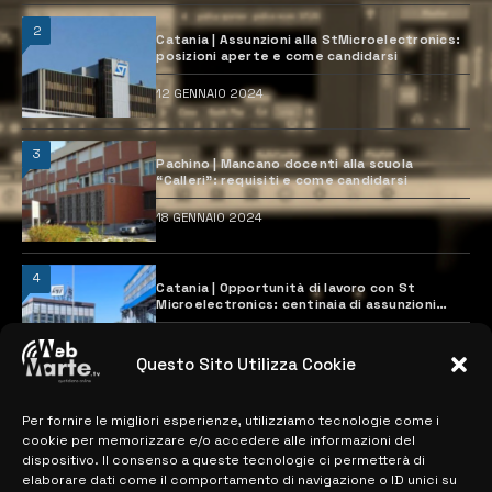
2
Catania | Assunzioni alla StMicroelectronics:
posizioni aperte e come candidarsi
12 GENNAIO 2024
3
Pachino | Mancano docenti alla scuola
“Calleri”: requisiti e come candidarsi
18 GENNAIO 2024
4
Catania | Opportunità di lavoro con St
Microelectronics: centinaia di assunzioni
previste
28 MARZO 2024
Questo Sito Utilizza Cookie
Per fornire le migliori esperienze, utilizziamo tecnologie come i
MAPPA DEL SITO
cookie per memorizzare e/o accedere alle informazioni del
dispositivo. Il consenso a queste tecnologie ci permetterà di
> NOTIZIE
elaborare dati come il comportamento di navigazione o ID unici su