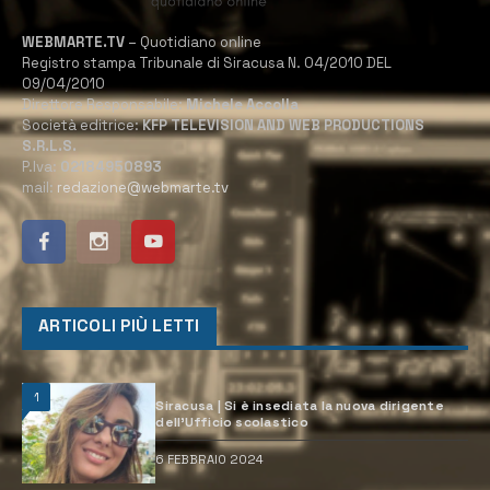
WEBMARTE.TV
– Quotidiano online
Registro stampa Tribunale di Siracusa N. 04/2010 DEL
09/04/2010
Direttore Responsabile:
Michele Accolla
Società editrice:
KFP TELEVISION AND WEB PRODUCTIONS
S.R.L.S.
P.Iva:
02184950893
mail:
redazione@webmarte.tv
ARTICOLI PIÙ LETTI
1
Siracusa | Si è insediata la nuova dirigente
dell’Ufficio scolastico
6 FEBBRAIO 2024