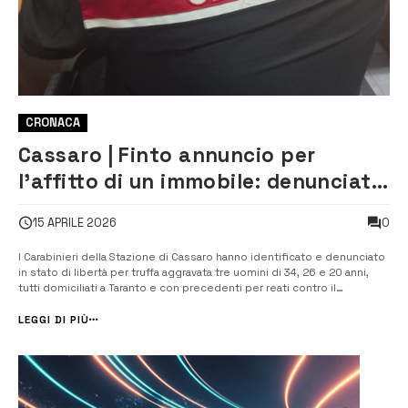
CRONACA
Cassaro | Finto annuncio per
l’affitto di un immobile: denunciati
3 uomini per truffa aggravata
0
15 APRILE 2026
I Carabinieri della Stazione di Cassaro hanno identificato e denunciato
in stato di libertà per truffa aggravata tre uomini di 34, 26 e 20 anni,
tutti domiciliati a Taranto e con precedenti per reati contro il
patrimonio. Gli uomini sono stati identificati quali autori di una truffa
commessa lo scorso mese in Cassaro, in danno […]
LEGGI DI PIÙ