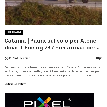
CRONACA
Catania | Paura sul volo per Atene
dove il Boeing 737 non arriva: per
un inconveniente tecnico torna
0
12 APRILE 2026
indietro
Era decollato regolarmente dall’aeroporto di Catania Fontanarossa ma
ad Atene, dove era diretto, non ci è mai arrivato. Paura ieri mattina per i
passeggeri di un volo della Ryanair che dopo le 8,10, dopo aver
lasciato l’aeroporto etneo, ha cambiato rotta per un improvviso
problema tecnico a bordo. Come riporta il quotidiano La Sicilia, s...
LEGGI DI PIÙ