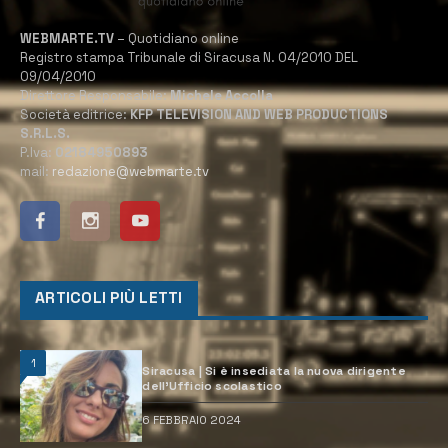
WEBMARTE.TV
– Quotidiano online
Registro stampa Tribunale di Siracusa N. 04/2010 DEL
09/04/2010
Direttore Responsabile:
Michele Accolla
Società editrice:
KFP TELEVISION AND WEB PRODUCTIONS
S.R.L.S.
P.Iva:
02184950893
mail:
redazione@webmarte.tv
ARTICOLI PIÙ LETTI
1
Siracusa | Si è insediata la nuova dirigente
dell’Ufficio scolastico
6 FEBBRAIO 2024