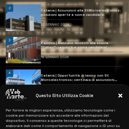
2
Catania | Assunzioni alla StMicroelectronics:
posizioni aperte e come candidarsi
12 GENNAIO 2024
3
Pachino | Mancano docenti alla scuola
“Calleri”: requisiti e come candidarsi
18 GENNAIO 2024
4
Catania | Opportunità di lavoro con St
Microelectronics: centinaia di assunzioni
previste
28 MARZO 2024
Questo Sito Utilizza Cookie
Per fornire le migliori esperienze, utilizziamo tecnologie come i
MAPPA DEL SITO
cookie per memorizzare e/o accedere alle informazioni del
dispositivo. Il consenso a queste tecnologie ci permetterà di
> NOTIZIE
elaborare dati come il comportamento di navigazione o ID unici su