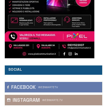
SOCIAL
FACEBOOK
WEBMARTETV
INSTAGRAM
WEBMARTE.TV