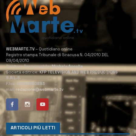
WEBMARTE.TV
– Quotidiano online
Registro stampa Tribunale di Siracusa N. 04/2010 DEL
09/04/2010
Direttore Responsabile:
Michele Accolla
Società editrice:
KFP TELEVISION AND WEB PRODUCTIONS
S.R.L.S.
P.Iva:
02184950893
mail:
redazione@webmarte.tv
ARTICOLI PIÙ LETTI