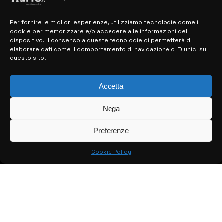
Per fornire le migliori esperienze, utilizziamo tecnologie come i
MAPPA DEL SITO
cookie per memorizzare e/o accedere alle informazioni del
dispositivo. Il consenso a queste tecnologie ci permetterà di
elaborare dati come il comportamento di navigazione o ID unici su
> NOTIZIE
questo sito.
> EDIZIONI LOCALI
Accetta
> CONTATTI
Nega
> INFO
Preferenze
Cookie Policy
© COPYRIGHT 2026:
KFP TELEVISION AND WEB PRODUCTIONS
S.R.L.S.
– P.IVA: 02184950893 – TUTTI I DIRITTI RISERVATI –
CREATO DA LUIGI PITARI