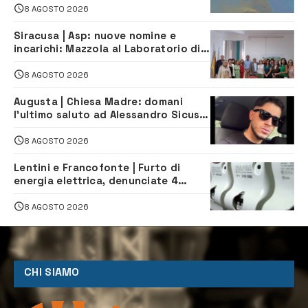
8 AGOSTO 2026
Siracusa | Asp: nuove nomine e
incarichi: Mazzola al Laboratorio di
Sanità pubblica, Matteliano al
Servizio Legale
8 AGOSTO 2026
Augusta | Chiesa Madre: domani
l’ultimo saluto ad Alessandro Sicuso,
morto in un incidente stradale
8 AGOSTO 2026
Lentini e Francofonte | Furto di
energia elettrica, denunciate 4
persone
8 AGOSTO 2026
CHI SIAMO