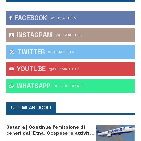
FACEBOOK
WEBMARTETV
INSTAGRAM
WEBMARTE.TV
TWITTER
WEBMARTETV
YOUTUBE
@WEBMARTETV
WHATSAPP
‎SEGUI IL CANALE
ULTIMI ARTICOLI
Catania | Continua l’emissione di
ceneri dall’Etna. Sospese le attività
all’aeroporto di Fontanarossa