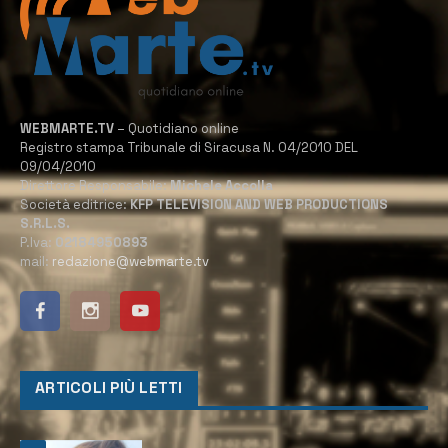
WEBMARTE.TV
– Quotidiano online
Registro stampa Tribunale di Siracusa N. 04/2010 DEL
09/04/2010
Direttore Responsabile:
Michele Accolla
Società editrice:
KFP TELEVISION AND WEB PRODUCTIONS
S.R.L.S.
P.Iva:
02184950893
mail:
redazione@webmarte.tv
ARTICOLI PIÙ LETTI