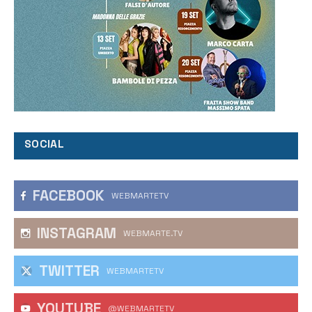
SOCIAL
FACEBOOK
WEBMARTETV
INSTAGRAM
WEBMARTE.TV
TWITTER
WEBMARTETV
YOUTUBE
@WEBMARTETV