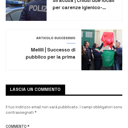
Siracusa | Chiusi due locali
per carenze igienico-
sanitarie ed elevate
sanzioni per violazioni
sull’impatto acustico
ARTICOLO SUCCESSIVO
Melilli | Successo di
pubblico per la prima
giornata del “Carnevale
della Terrazza degli Iblei”
LASCIA UN COMMENTO
Il tuo indirizzo email non sarà pubblicato.
I campi obbligatori sono
contrassegnati
*
COMMENTO
*