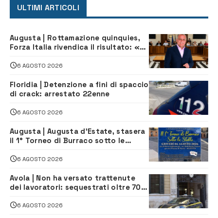
ULTIMI ARTICOLI
Augusta | Rottamazione quinquies,
Forza Italia rivendica il risultato: «La
proposta è nostra»
6 AGOSTO 2026
Floridia | Detenzione a fini di spaccio
di crack: arrestato 22enne
6 AGOSTO 2026
Augusta | Augusta d’Estate, stasera
il 1° Torneo di Burraco sotto le
Stelle: piazza D’Astorga già sold out
6 AGOSTO 2026
Avola | Non ha versato trattenute
dei lavoratori: sequestrati oltre 700
mila euro a imprenditore della
climatizzazione
6 AGOSTO 2026