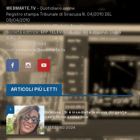
WEBMARTE.TV
– Quotidiano online
Registro stampa Tribunale di Siracusa N. 04/2010 DEL
09/04/2010
Direttore Responsabile:
Michele Accolla
Società editrice:
KFP TELEVISION AND WEB PRODUCTIONS
S.R.L.S.
P.Iva:
02184950893
mail:
redazione@webmarte.tv
ARTICOLI PIÙ LETTI
1
Siracusa | Si è insediata la nuova dirigente
dell’Ufficio scolastico
6 FEBBRAIO 2024