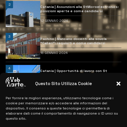
2
Catania | Assunzioni alla StMicroelectronics:
posizioni aperte e come candidarsi
12 GENNAIO 2024
3
Pachino | Mancano docenti alla scuola
“Calleri”: requisiti e come candidarsi
18 GENNAIO 2024
4
Catania | Opportunità di lavoro con St
Microelectronics: centinaia di assunzioni
previste
Questo Sito Utilizza Cookie
28 MARZO 2024
Per fornire le migliori esperienze, utilizziamo tecnologie come i
cookie per memorizzare e/o accedere alle informazioni del
MAPPA DEL SITO
dispositivo. Il consenso a queste tecnologie ci permetterà di
elaborare dati come il comportamento di navigazione o ID unici su
questo sito.
> NOTIZIE