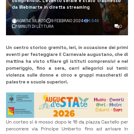
comprensivi. L'evento serale è stato trasmesso
da Webmarte in diretta streaming
AGNESE SILIATO
9 FEBBRAIO 2024
1.546
1 MINUTI DI LETTURA
0
Un centro storico gremito, ieri, in occasione dei primi
eventi per festeggiare il Carnevale augustano, che di
mattina ha visto sfilare gli istituti comprensivi e nel
pomeriggio, fino a sera, carri allegorici sui temi:
violenza sulle donne e circo e gruppi mascherati di
palestre e scuole superiori.
Un corteo si è mosso dopo le 16 da piazza Castello per
percorrere via Principe Umberto fino ad arrivare in