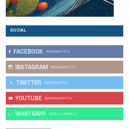
SOCIAL
FACEBOOK
WEBMARTETV
INSTAGRAM
WEBMARTE.TV
TWITTER
WEBMARTETV
YOUTUBE
@WEBMARTETV
WHATSAPP
‎SEGUI IL CANALE