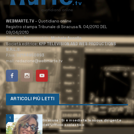
WEBMARTE.TV
– Quotidiano online
Registro stampa Tribunale di Siracusa N. 04/2010 DEL
09/04/2010
Direttore Responsabile:
Michele Accolla
Società editrice:
KFP TELEVISION AND WEB PRODUCTIONS
S.R.L.S.
P.Iva:
02184950893
mail:
redazione@webmarte.tv
ARTICOLI PIÙ LETTI
1
Siracusa | Si è insediata la nuova dirigente
dell’Ufficio scolastico