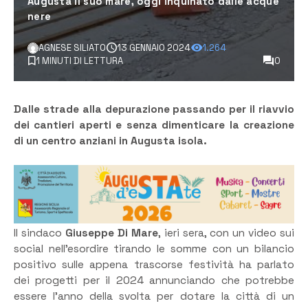
Augusta il suo mare, oggi inquinato dalle acque
nere
AGNESE SILIATO
13 GENNAIO 2024
1.264
1 MINUTI DI LETTURA
0
Dalle strade alla depurazione passando per il riavvio
dei cantieri aperti e senza dimenticare la creazione
di un centro anziani in Augusta isola.
Il sindaco
Giuseppe Di Mare
, ieri sera, con un video sui
social nell’esordire tirando le somme con un bilancio
positivo sulle appena trascorse festività ha parlato
dei progetti per il 2024 annunciando che potrebbe
essere l’anno della svolta per dotare la città di un