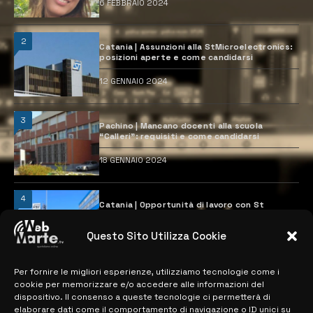
6 FEBBRAIO 2024
2
Catania | Assunzioni alla StMicroelectronics:
posizioni aperte e come candidarsi
12 GENNAIO 2024
3
Pachino | Mancano docenti alla scuola
“Calleri”: requisiti e come candidarsi
18 GENNAIO 2024
4
Catania | Opportunità di lavoro con St
Microelectronics: centinaia di assunzioni
previste
Questo Sito Utilizza Cookie
28 MARZO 2024
Per fornire le migliori esperienze, utilizziamo tecnologie come i
cookie per memorizzare e/o accedere alle informazioni del
MAPPA DEL SITO
dispositivo. Il consenso a queste tecnologie ci permetterà di
elaborare dati come il comportamento di navigazione o ID unici su