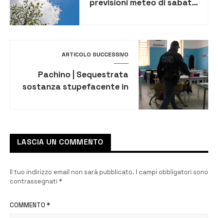
previsioni meteo di sabato
13 e domenica 14 gennaio
ARTICOLO SUCCESSIVO
Pachino | Sequestrata
sostanza stupefacente in
un istituto scolastico
superiore
LASCIA UN COMMENTO
Il tuo indirizzo email non sarà pubblicato.
I campi obbligatori sono
contrassegnati
*
COMMENTO
*