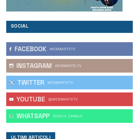
SOCIAL
FACEBOOK
WEBMARTETV
INSTAGRAM
WEBMARTE.TV
TWITTER
WEBMARTETV
YOUTUBE
@WEBMARTETV
WHATSAPP
‎SEGUI IL CANALE
ULTIMI ARTICOLI