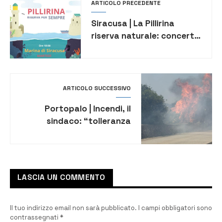
ARTICOLO PRECEDENTE
Siracusa | La Pillirina
riserva naturale: concerto
per la tutela del mare e
delle coste
ARTICOLO SUCCESSIVO
Portopalo | Incendi, il
sindaco: “tolleranza
zero”. Elevati 29 verbali
per 60 mila euro di multe
LASCIA UN COMMENTO
Il tuo indirizzo email non sarà pubblicato.
I campi obbligatori sono
contrassegnati
*