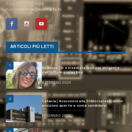
P.Iva:
02184950893
mail:
redazione@webmarte.tv
ARTICOLI PIÙ LETTI
1
Siracusa | Si è insediata la nuova dirigente
dell’Ufficio scolastico
6 FEBBRAIO 2024
2
Catania | Assunzioni alla StMicroelectronics:
posizioni aperte e come candidarsi
12 GENNAIO 2024
3