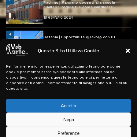
Pachino | Mancano docenti alla scuola
“Calleri”: requisiti e come candidarsi
18 GENNAIO 2024
4
Catania | Opportunità di lavoro con St
Microelectronics: centinaia di assunzioni
previste
Questo Sito Utilizza Cookie
28 MARZO 2024
Per fornire le migliori esperienze, utilizziamo tecnologie come i
cookie per memorizzare e/o accedere alle informazioni del
MAPPA DEL SITO
dispositivo. Il consenso a queste tecnologie ci permetterà di
elaborare dati come il comportamento di navigazione o ID unici su
questo sito.
> NOTIZIE
> EDIZIONI LOCALI
Accetta
> CONTATTI
Nega
> INFO
Preferenze