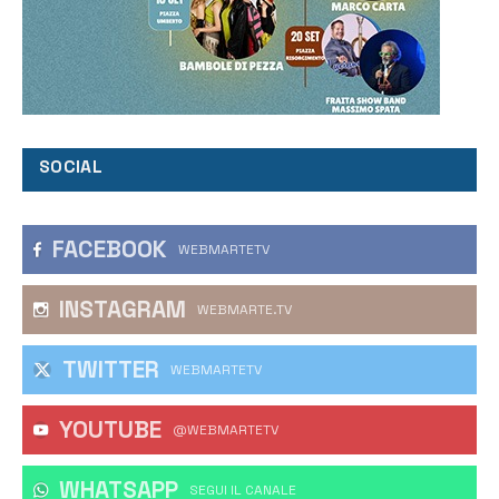
SOCIAL
FACEBOOK
WEBMARTETV
INSTAGRAM
WEBMARTE.TV
TWITTER
WEBMARTETV
YOUTUBE
@WEBMARTETV
WHATSAPP
‎SEGUI IL CANALE