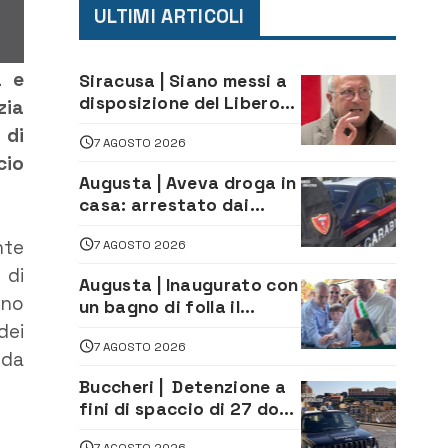
ULTIMI ARTICOLI
a e
Siracusa | Siano messi a
disposizione del Libero
zia
Consorzio tutti gli atti
 di
7 AGOSTO 2026
relativi alla
cio
privatizzazione della Sac
Augusta | Aveva droga in
casa: arrestato dai
Carabinieri 31enne
nte
7 AGOSTO 2026
 di
Augusta | Inaugurato con
ono
un bagno di folla il
McDonald’s di via Aldo
dei
7 AGOSTO 2026
Moro
 da
Buccheri | Detenzione a
fini di spaccio di 27 dosi
di droga: denunciati tre
7 AGOSTO 2026