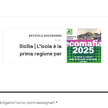
ARTICOLO SUCCESSIVO
Sicilia | L’isola è la
prima regione per
valore dei beni
sequestrati per crimini
ambientali e per reati
contro gli animali
bligatori sono contrassegnati
*