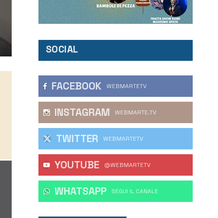
SOCIAL
FACEBOOK
WEBMARTETV
INSTAGRAM
WEBMARTE.TV
TWITTER
WEBMARTETV
YOUTUBE
@WEBMARTETV
WHATSAPP
‎SEGUI IL CANALE