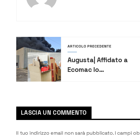
ARTICOLO PRECEDENTE
Augusta| Affidato a
Ecomac lo
smaltimento di carta
e cartone per oltre
150 mila euro
LASCIA UN COMMENTO
Il tuo indirizzo email non sarà pubblicato.
I campi ob