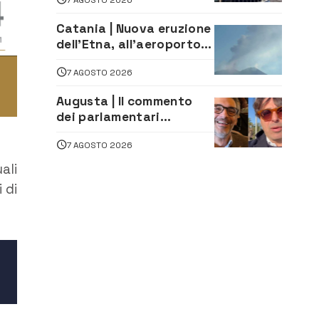
20enni
Catania | Nuova eruzione
dell’Etna, all’aeroporto
Bellini voli in arrivo
7 AGOSTO 2026
dirottati
Augusta | Il commento
dei parlamentari
Cannata e Auteri dopo la
7 AGOSTO 2026
firma del contatto per il
depuratore
ali
 di