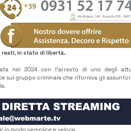
reati, in stato di libertà.
ziata nel 2024 con l’arresto di uno degli attu
uce sul gruppo criminale che riforniva gli assuntori
la.
V in modo semplice e veloce.