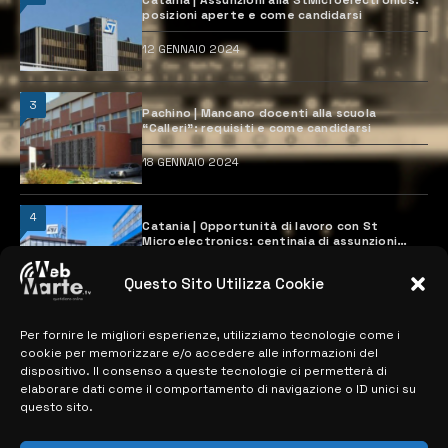
posizioni aperte e come candidarsi
12 GENNAIO 2024
3
Pachino | Mancano docenti alla scuola
“Calleri”: requisiti e come candidarsi
18 GENNAIO 2024
4
Catania | Opportunità di lavoro con St
Microelectronics: centinaia di assunzioni
previste
28 MARZO 2024
Questo Sito Utilizza Cookie
Per fornire le migliori esperienze, utilizziamo tecnologie come i
MAPPA DEL SITO
cookie per memorizzare e/o accedere alle informazioni del
dispositivo. Il consenso a queste tecnologie ci permetterà di
elaborare dati come il comportamento di navigazione o ID unici su
> NOTIZIE
questo sito.
> EDIZIONI LOCALI