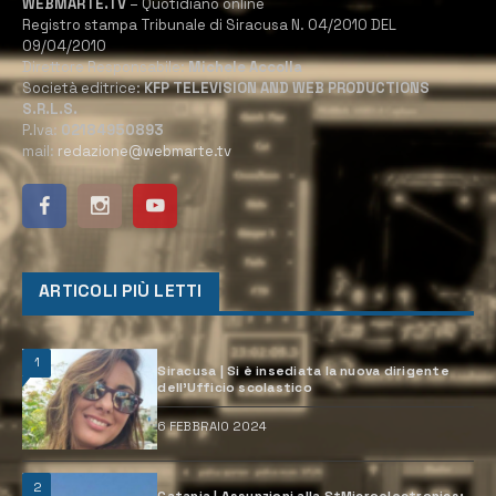
WEBMARTE.TV
– Quotidiano online
Registro stampa Tribunale di Siracusa N. 04/2010 DEL
09/04/2010
Direttore Responsabile:
Michele Accolla
Società editrice:
KFP TELEVISION AND WEB PRODUCTIONS
S.R.L.S.
P.Iva:
02184950893
mail:
redazione@webmarte.tv
ARTICOLI PIÙ LETTI
1
Siracusa | Si è insediata la nuova dirigente
dell’Ufficio scolastico
6 FEBBRAIO 2024
2
Catania | Assunzioni alla StMicroelectronics: