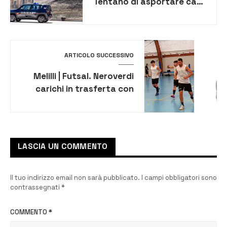
Tentano di asportare cavi
di rame, denunciati 2
20enni
ARTICOLO SUCCESSIVO
Melilli | Futsal. Neroverdi
carichi in trasferta con
l’Itria. Mittelman: “Quanti
ricordi a Fasano”
LASCIA UN COMMENTO
Il tuo indirizzo email non sarà pubblicato.
I campi obbligatori sono
contrassegnati
*
COMMENTO
*