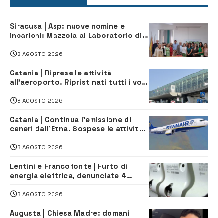
Siracusa | Asp: nuove nomine e
incarichi: Mazzola al Laboratorio di
Sanità pubblica, Matteliano al
Servizio Legale
8 AGOSTO 2026
Catania | Riprese le attività
all’aeroporto. Ripristinati tutti i voli
in arrivo e in partenza
8 AGOSTO 2026
Catania | Continua l’emissione di
ceneri dall’Etna. Sospese le attività
all’aeroporto di Fontanarossa
8 AGOSTO 2026
Lentini e Francofonte | Furto di
energia elettrica, denunciate 4
persone
8 AGOSTO 2026
Augusta | Chiesa Madre: domani