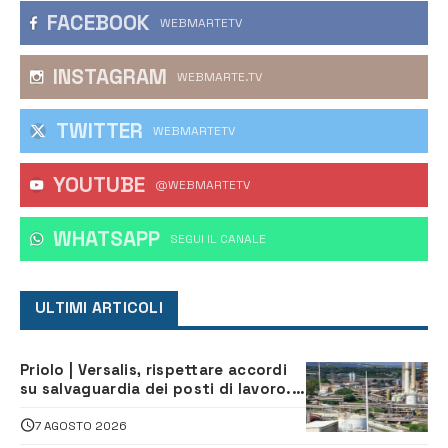
FACEBOOK
WEBMARTETV
INSTAGRAM
WEBMARTE.TV
TWITTER
WEBMARTETV
YOUTUBE
@WEBMARTETV
WHATSAPP
‎SEGUI IL CANALE
ULTIMI ARTICOLI
Priolo | Versalis, rispettare accordi
su salvaguardia dei posti di lavoro. Il
sindaco scrive alla società
7 AGOSTO 2026