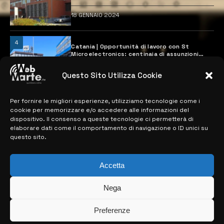
18 GENNAIO 2024
4
Catania | Opportunità di lavoro con St
Microelectronics: centinaia di assunzioni
previste
28 MARZO 2024
Questo Sito Utilizza Cookie
Per fornire le migliori esperienze, utilizziamo tecnologie come i
MAPPA DEL SITO
cookie per memorizzare e/o accedere alle informazioni del
dispositivo. Il consenso a queste tecnologie ci permetterà di
elaborare dati come il comportamento di navigazione o ID unici su
> NOTIZIE
questo sito.
> EDIZIONI LOCALI
Accetta
> CONTATTI
Nega
> INFO
Preferenze