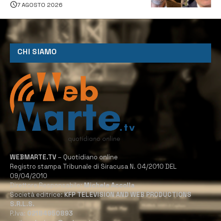
depuratore
7 AGOSTO 2026
CHI SIAMO
WEBMARTE.TV
– Quotidiano online
Registro stampa Tribunale di Siracusa N. 04/2010 DEL
09/04/2010
Direttore Responsabile:
Michele Accolla
Società editrice:
KFP TELEVISION AND WEB PRODUCTIONS
S.R.L.S.
P.Iva:
02184950893