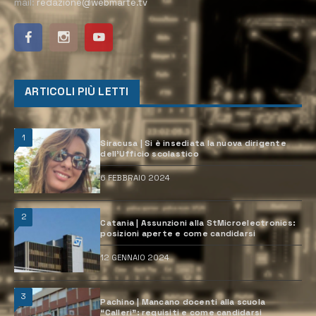
mail:
redazione@webmarte.tv
ARTICOLI PIÙ LETTI
1
Siracusa | Si è insediata la nuova dirigente
dell’Ufficio scolastico
6 FEBBRAIO 2024
2
Catania | Assunzioni alla StMicroelectronics:
posizioni aperte e come candidarsi
12 GENNAIO 2024
3
Pachino | Mancano docenti alla scuola
“Calleri”: requisiti e come candidarsi