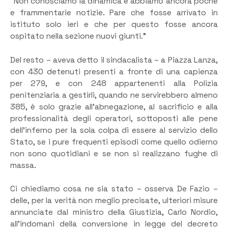
“Non conosciamo la dinamica e abbiamo ancora poche
e frammentarie notizie. Pare che fosse arrivato in
istituto solo ieri e che per questo fosse ancora
ospitato nella sezione nuovi giunti.”
Del resto – aveva detto il sindacalista – a Piazza Lanza,
con 430 detenuti presenti a fronte di una capienza
per 279, e con 248 appartenenti alla Polizia
penitenziaria a gestirli, quando ne servirebbero almeno
385, è solo grazie all’abnegazione, al sacrificio e alla
professionalità degli operatori, sottoposti alle pene
dell’inferno per la sola colpa di essere al servizio dello
Stato, se i pure frequenti episodi come quello odierno
non sono quotidiani e se non si realizzano fughe di
massa.
Ci chiediamo cosa ne sia stato – osserva De Fazio –
delle, per la verità non meglio precisate, ulteriori misure
annunciate dal ministro della Giustizia, Carlo Nordio,
all’indomani della conversione in legge del decreto